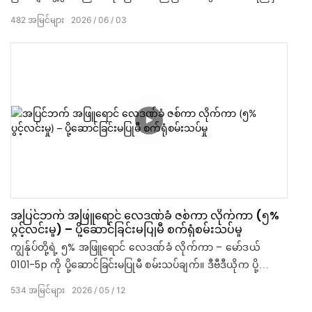
ယုံကြည်စိတ်ချရသောအရည်အသွေးတို့ကို သေချာစွာသေချာစွာ
482
အမြင်များ
2026
06
03
သေချာစွာစစ်ဆေးထားပါသည်။ မော်တာလုပ်ဆောင်ချက်မှ အထည်
တင်းအားအထိ၊ ထုပ်ပိုးခြင်းမပြုမီ အသေးစိတ်အချက်အလက်တိုင်း
ကို စစ်ဆေးပါသည်။
အပြင်ဘက် အဖြူရောင် လေဒဏ်ခံ ဇစ်ကာ လိုက်ကာ (၅%
ပွင့်လင်းမှု) – ပို့ဆောင်ခြင်းမပြုမီ စက်ရုံစမ်းသပ်မှု
ကျွန်ုပ်တို့ရဲ့ ၅% အဖြူရောင် လေဒဏ်ခံ လိုက်ကာ – မော်ဒယ်
0101-5p ကို ပို့ဆောင်ခြင်းမပြုမီ စမ်းသပ်ချက်။ ဒီဗီဒီယိုက ပို့ဆောင်
ခြင်းမပြုမီ စက်ရုံက ချိန်ညှိတဲ့ လုပ်ငန်းစဉ်ကို ပြသထားပါတယ်။
534
အမြင်များ
2026
05
12