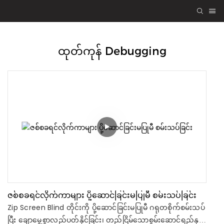
ထုတ်ကုန် Debugging
ဇစ်စခရင်လိုက်ကာများ ပို့ဆောင်ခြင်းမပြုမီ စမ်းသပ်ခြင်း
Zip Screen Blind တိုင်းကို ပို့ဆောင်ခြင်းမပြုမီ ဂရုတစိုက်စမ်းသပ်
ပြီး ချောမွေ့စွာလည်ပတ်နိုင်ခြင်း၊ တည်ငြိမ်သောစွမ်းဆောင်ရည်နှင့်