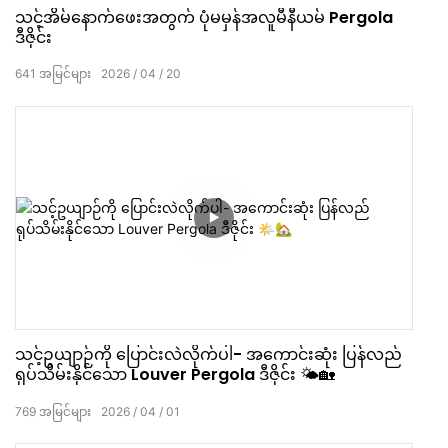
သင့်အိမ်နောက်ဖေးအတွက် ပုံမမှန်အလူမီနီယမ် Pergola
ဒီဇိုင်း
641
အမြင်များ
2026
04
20
သင့်ဥယျာဉ်ကို ပြောင်းလဲလိုက်ပါ- အကောင်းဆုံး ပြန်လည်
ရုပ်သိမ်းနိုင်သော Louver Pergola ဒီဇိုင်း 🌤️🏡
769
အမြင်များ
2026
04
01