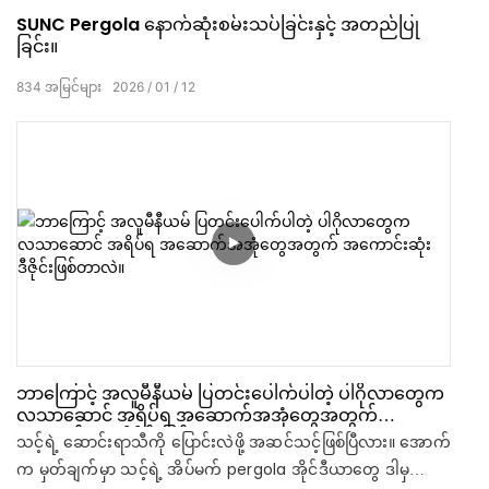
SUNC Pergola နောက်ဆုံးစမ်းသပ်ခြင်းနှင့် အတည်ပြု
ခြင်း။
834
အမြင်များ
2026
01
12
ဘာကြောင့် အလူမီနီယမ် ပြတင်းပေါက်ပါတဲ့ ပါဂိုလာတွေက
လသာဆောင် အရိပ်ရ အဆောက်အအုံတွေအတွက်
အကောင်းဆုံး ဒီဇိုင်းဖြစ်တာလဲ။
သင့်ရဲ့ ဆောင်းရာသီကို ပြောင်းလဲဖို့ အဆင်သင့်ဖြစ်ပြီလား။ အောက်
က မှတ်ချက်မှာ သင့်ရဲ့ အိပ်မက် pergola အိုင်ဒီယာတွေ ဒါမှ