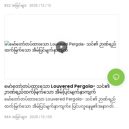
မဟုတ် ဆောင်းရာသီ နောက်ဖေးခြံ အတွေ့အကြုံတွေကို မျှဝေပေး
832
အမြင်များ
2025
12
12
ပါ။
မော်တော်တပ်ထားသော Louvered Pergola- သင်၏
ဉာဏ်ရည်ထက်မြက်သော အိမ်ပြင်မျက်နှာကျက်
မော်တော်တပ်ထားသော Louvered Pergola- သင်၏ ဉာဏ်ရည်
ထက်မြက်သော အိမ်ပြင်မျက်နှာကျက်။ ပြင်ပလူနေမှု၏အနာဂတ်ကို
ခံစားပါ။
944
အမြင်များ
2025
12
05