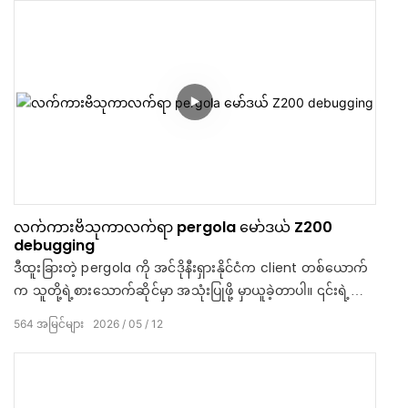
လက်ကားဗိသုကာလက်ရာ pergola မော်ဒယ် Z200
debugging
ဒီထူးခြားတဲ့ pergola ကို အင်ဒိုနီးရှားနိုင်ငံက client တစ်ယောက်
က သူတို့ရဲ့စားသောက်ဆိုင်မှာ အသုံးပြုဖို့ မှာယူခဲ့တာပါ။ ၎င်းရဲ့
ခေတ်မီတဲ့ မီးခိုးရောင်အပြီးသတ်က စားသောက်ဆိုင်ရဲ့ အပြင်ဘက်
564
အမြင်များ
2026
05
12
နံရံတွေနဲ့ လှပစွာ လိုက်ဖက်ညီပါတယ်။ SUNC အလူမီနီယမ်
pergola ကို ရွေးချယ်ခြင်းရဲ့ အားသာချက်တွေကတော့ -