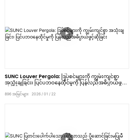
SUNC Louver Pergola: ဒြပ်စင်များကို ကျွမ်းကျင်စွာ
အသုံးချခြင်း၊ ပြင်ပဘဝနေထိုင်မှုကို ပြန်လည်အဓိပ္ပာယ်ဖွင့်
ဆိုခြင်း
896
အမြင်များ
2026
01
22