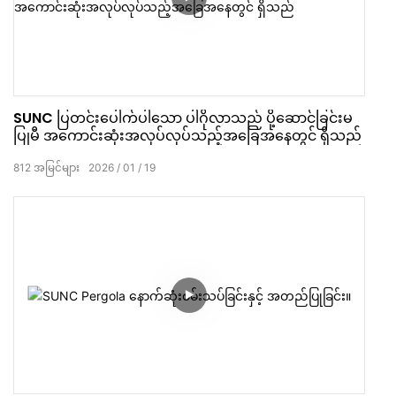
SUNC ပြတင်းပေါက်ပါသော ပါဂိုလာသည် ပို့ဆောင်ခြင်းမ
ပြုမီ အကောင်းဆုံးအလုပ်လုပ်သည့်အခြေအနေတွင် ရှိသည်
812
အမြင်များ
2026
01
19