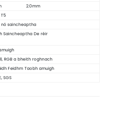
5mm 2.0mm
 T5
aincheaptha
th Saincheaptha De réir
lasmuigh
ll, RGB a bheith roghnach
aidh Feidhm Taobh amuigh
E, SGS