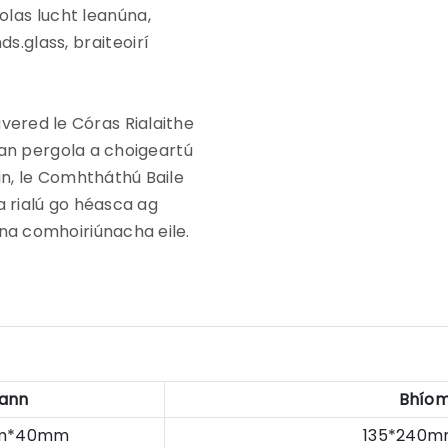
olas lucht leanúna,
ds.glass, braiteoirí
ered le Córas Rialaithe
h an pergola a choigeartú
in, le Comhtháthú Baile
 a rialú go héasca ag
nna comhoiriúnacha eile.
ann
Bhío
m*40mm
135*24