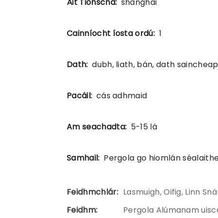
Áit Tionscna:
shanghai
Cainníocht íosta ordú:
1
Dath:
dubh, liath, bán, dath sainchea
Pacáil:
cás adhmaid
Am seachadta:
5-15 lá
Samhail:
Pergola go hiomlán séalaith
Feidhmchlár:
Lasmuigh, Oifig, Linn Sn
Feidhm:
Pergola Alúmanam uisc