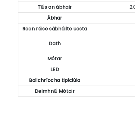
Tiús an ábhair
2
Ábhar
Raon réise sábháilte uasta
Dath
Mótar
LED
Bailchríocha tipiciúla
Deimhniú Mótair