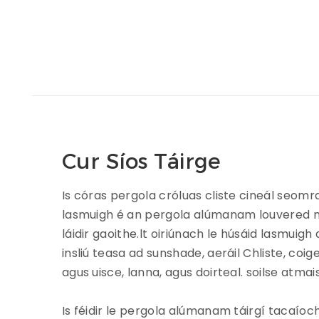
Cur Síos Táirge
Is córas pergola cróluas cliste cineál seomr
lasmuigh é an pergola alúmanam louvered mó
láidir gaoithe.lt oiriúnach le húsáid lasmuig
insliú teasa ad sunshade, aeráil Chliste, coi
agus uisce, lanna, agus doirteal. soilse atmai
Is féidir le pergola alúmanam táirgí tacaíoc