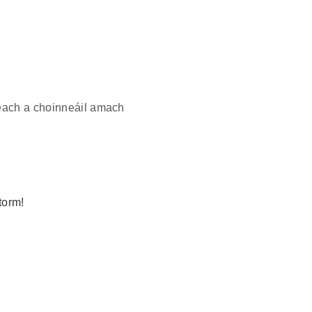
teach a choinneáil amach
torm!