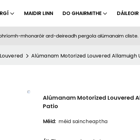
IRGÍ
MAIDIR LINN
DO GHAIRMITHE
DÁILEOIR
phríomh-mhonaróir ard-deireadh pergola alúmanaim cliste.
 Louvered
Alúmanam Motorized Louvered Allamuigh U
Alúmanam Motorized Louvered Al
Patio
Méid:
méid saincheaptha