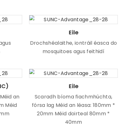
Eile
agus
Drochshéalaithe, iontráil éasca do
h
mosquitoes agus feithidí
NC)
Eile
l Méid an
Scaradh bíoma fiachmhúchta,
m Méid
fórsa lag Méid an léasa: 180mm *
00mm
20mm Méid doirteal 80mm *
40mm