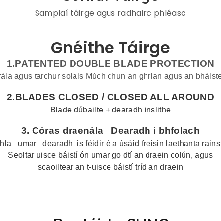
Samplaí táirge agus radhairc phléasc
Gnéithe Táirge
1.PATENTED DOUBLE BLADE PROTECTION
rála agus tarchur solais Múch chun an ghrian agus an bháis
2.BLADES CLOSED /
CLOSED ALL AROUND
Blade dúbailte + dearadh inslithe
3.
Córas draenála
Dearadh i bhfolach
hla
umar
dearadh, is féidir é a úsáid freisin laethanta rains
Seoltar uisce báistí ón umar go dtí an draein colún, agus
scaoiltear an t-uisce báistí tríd an draein