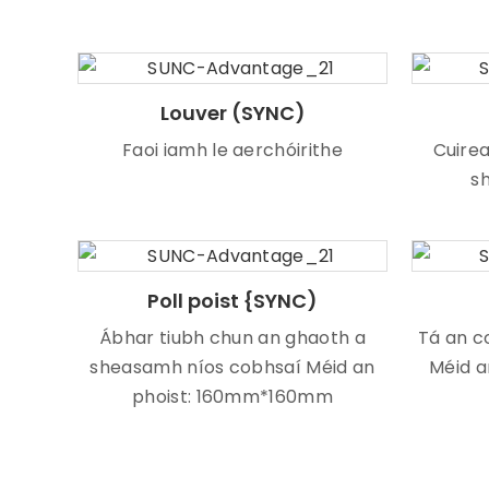
Louver (SYNC)
Faoi iamh le aerchóirithe
Cuirea
sh
Poll poist {SYNC)
Ábhar tiubh chun an ghaoth a
Tá an co
sheasamh níos cobhsaí Méid an
Méid 
phoist: 160mm*160mm