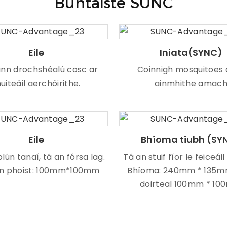
Buntáiste SUNC
Eile
Iniata(SYNC)
nn drochshéalú cosc ​​ar
Coinnigh mosquitoes 
uiteáil aerchóirithe.
ainmhithe amac
Eile
Bhíoma tiubh (SY
lún tanaí, tá an fórsa lag.
Tá an stuif fíor le feiceái
an phoist: 100mm*100mm
Bhíoma: 240mm * 135m
doirteal 100mm * 1