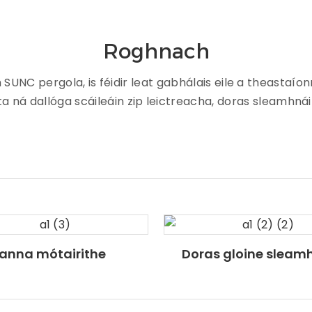
Roghnach
C pergola, is féidir leat gabhálais eile a theastaíonn u
a ná dallóga scáileáin zip leictreacha, doras sleamhnáin 
Lanna mótairithe
Doras gloine sleam