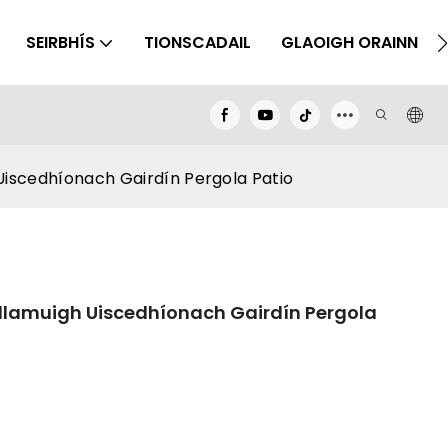
SEIRBHÍS
TIONSCADAIL
GLAOIGH ORAINN
iscedhíonach Gairdín Pergola Patio
lamuigh Uiscedhíonach Gairdín Pergola