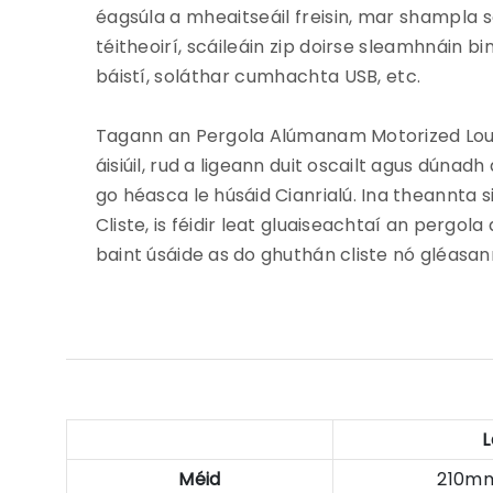
éagsúla a mheaitseáil freisin, mar shampla s
téitheoirí, scáileáin zip doirse sleamhnáin bin
báistí, soláthar cumhachta USB, etc.
Tagann an Pergola Alúmanam Motorized Louv
áisiúil, rud a ligeann duit oscailt agus dúnad
go héasca le húsáid Cianrialú. Ina theannta s
Cliste, is féidir leat gluaiseachtaí an pergola
baint úsáide as do ghuthán cliste nó gléasa
L
Méid
210m