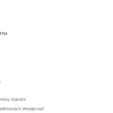
ptha
e
ámha; Gairdín
edhíonach Windproof