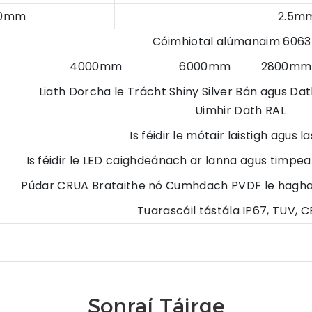
.0mm
2.
Cóimhiotal alúmanaim 6063
4000mm 6000mm 2800mm nó s
Liath Dorcha le Trácht Shiny Silver Bán agus Da
Uimhir Dath RAL
Is féidir le mótair laistigh agus 
Is féidir le LED caighdeánach ar lanna agus timpea
Púdar CRUA Brataithe nó Cumhdach PVDF le hagh
Tuarascáil tástála IP67, TUV, C
Sonraí Táirge