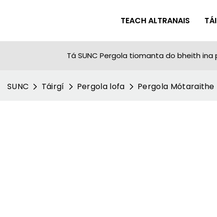
TEACH ALTRANAIS
TÁ
Tá SUNC Pergola tiomanta do bheith ina 
SUNC
Táirgí
Pergola lofa
Pergola Mótaraithe