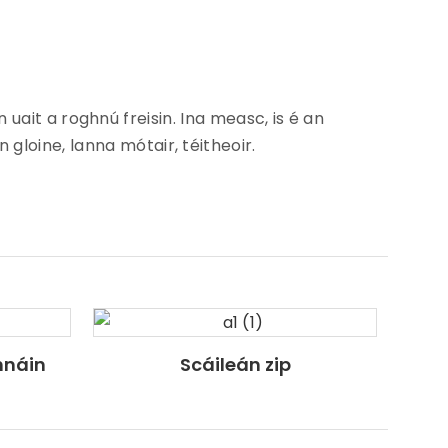
ait a roghnú freisin. Ina measc, is é an
gloine, lanna mótair, téitheoir.
hnáin
Scáileán zip