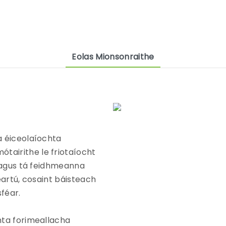
Eolas Mionsonraithe
a éiceolaíochta
tairithe le friotaíocht
h agus tá feidhmeanna
geartú, cosaint báisteach
sféar.
hta forimeallacha