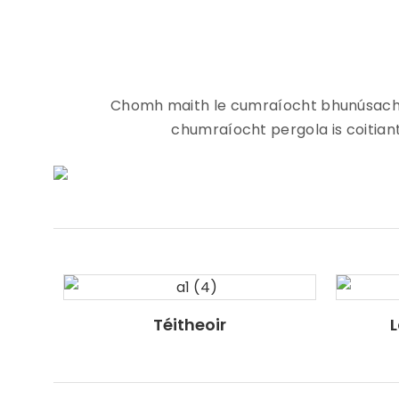
Chomh maith le cumraíocht bhunúsach SUN
chumraíocht pergola is coitiant
Téitheoir