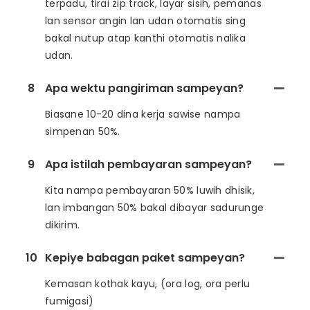
terpadu, tirai zip track, layar sisih, pemanas
lan sensor angin lan udan otomatis sing
bakal nutup atap kanthi otomatis nalika
udan.
8
Apa wektu pangiriman sampeyan?
Biasane 10-20 dina kerja sawise nampa
simpenan 50%.
9
Apa istilah pembayaran sampeyan?
Kita nampa pembayaran 50% luwih dhisik,
lan imbangan 50% bakal dibayar sadurunge
dikirim.
10
Kepiye babagan paket sampeyan?
Kemasan kothak kayu, (ora log, ora perlu
fumigasi)