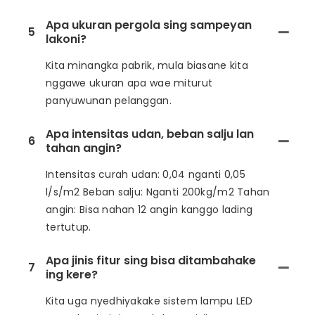
Apa ukuran pergola sing sampeyan
5
lakoni?
Kita minangka pabrik, mula biasane kita
nggawe ukuran apa wae miturut
panyuwunan pelanggan.
Apa intensitas udan, beban salju lan
6
tahan angin?
Intensitas curah udan: 0,04 nganti 0,05
l/s/m2 Beban salju: Nganti 200kg/m2 Tahan
angin: Bisa nahan 12 angin kanggo lading
tertutup.
Apa jinis fitur sing bisa ditambahake
7
ing kere?
Kita uga nyedhiyakake sistem lampu LED