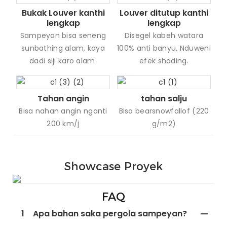
Bukak Louver kanthi
Louver ditutup kanthi
lengkap
lengkap
Sampeyan bisa seneng
Disegel kabeh watara
sunbathing alam, kaya
100% anti banyu. Nduweni
dadi siji karo alam.
efek shading.
Tahan angin
tahan salju
Bisa nahan angin nganti
Bisa bearsnowfallof (220
200 km/j
g/m2)
Showcase Proyek
FAQ
1
Apa bahan saka pergola sampeyan?