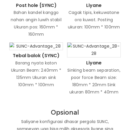
Post hole {SYNC)
Liyane
Bahan kandel kanggo
Cagak tipis, kekuwatane
nahan angin luwih stabil
ora kuwat. Posting
Ukuran pos: 160mm *
ukuran: 100mm * 100mm
160mm
Tebal balok (SYNC)
Liyane
Barang nyata katon
Ukuran Beam: 240mm *
Sinking beam separation,
135mm Ukuran sink
poor force Beam size:
100mm * 100mm
180mm * 20mm Sink
ukuran 80mm * 40mm
Opsional
Saliyane konfigurasi dhasar pergola SUNC,
sampeyan uga bisa milih aksesoris liyane sing