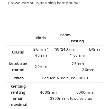
utawa piranti liyane sing kompatibel.
Beam
Blade
Posting
210mm *
135*240mm 150mm
Ukuran
40mm
* 150mm
Ketebalan
2.5mm
2.0mm
materi
2.0mm
Bahan
Paduan Aluminium 6063 T5
Rentang
rentang
4000mm 6000mm
aman
2800mm utawa selaras
maksimal