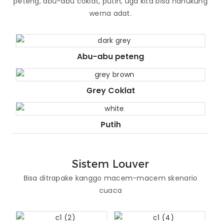
peteng, abu-abu coklat, putih, uga kita bisa ndhukung
werna adat.
Abu-abu peteng
Grey Coklat
Putih
Sistem Louver
Bisa ditrapake kanggo macem-macem skenario
cuaca