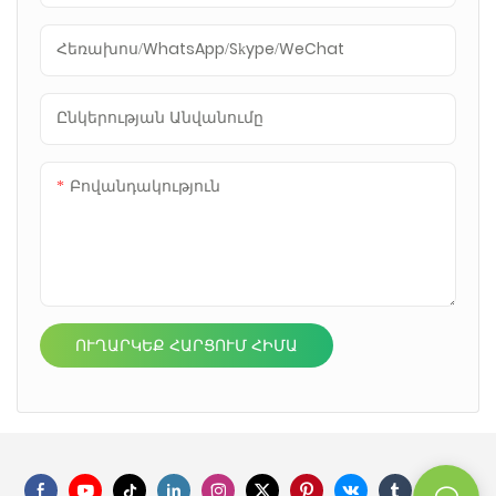
Հեռախոս/WhatsApp/Skype/WeChat
Ընկերության Անվանումը
Բովանդակություն
ՈՒՂԱՐԿԵՔ ՀԱՐՑՈՒՄ ՀԻՄԱ