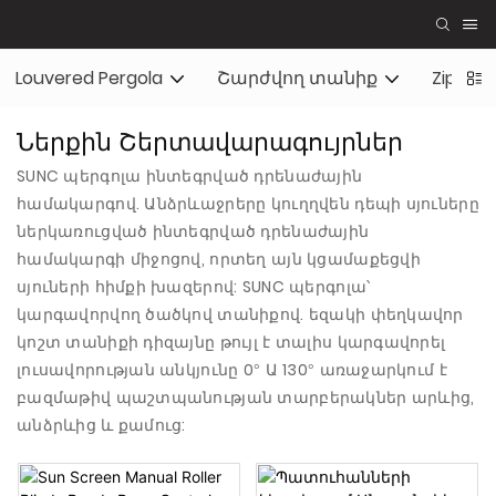
Louvered Pergola
Շարժվող տանիք
Zip էկ
Ներքին Շերտավարագույրներ
SUNC պերգոլա ինտեգրված դրենաժային
համակարգով. Անձրևաջրերը կուղղվեն դեպի սյուները
ներկառուցված ինտեգրված դրենաժային
համակարգի միջոցով, որտեղ այն կցամաքեցվի
սյուների հիմքի խազերով: SUNC պերգոլա՝
կարգավորվող ծածկով տանիքով. եզակի փեղկավոր
կոշտ տանիքի դիզայնը թույլ է տալիս կարգավորել
լուսավորության անկյունը 0° Ա 130° առաջարկում է
բազմաթիվ պաշտպանության տարբերակներ արևից,
անձրևից և քամուց: