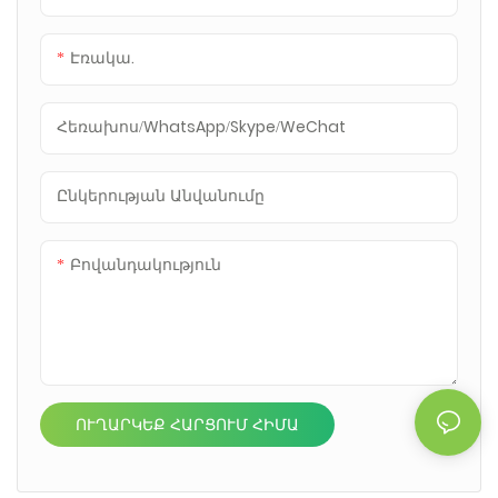
Էռակա.
Հեռախոս/WhatsApp/Skype/WeChat
Ընկերության Անվանումը
Բովանդակություն
ՈՒՂԱՐԿԵՔ ՀԱՐՑՈՒՄ ՀԻՄԱ