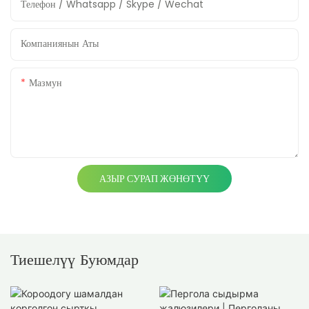
Телефон / Whatsapp / Skype / Wechat
Компаниянын Аты
Мазмун
АЗЫР СУРАП ЖӨНӨТҮҮ
Тиешелүү Буюмдар