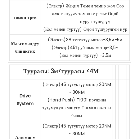
(Электр) Жеңил Төмөн темир жол Оор
жүк ташуучу төмөнкү рельс Оңой
төмөн трек
нурун түшүрүү
(Кол менен түртүү) Оңой түшүрүлгөн нур
(Электр)38 түтүктүү мотор-3,5м-5м
Максималдуу
(Электр)45Трубалык мотор-3,5м
бийиктик
(Кол менен түртүү) -3,5м
Туурасы: 3м<туурасы <4М
(Электр)45 түтүктүү мотор 20NM
~ 30NM
Drive
(Hand Push) Tl001 пружина
System
тутумунун кулпусу Torsion жазгы
башы
(Электр)45 түтүктүү мотор 20NM
~ 30NM
Алюмину