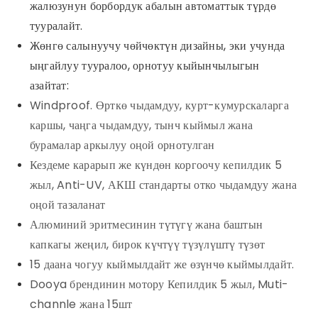
жалюзунун борбордук абалын автоматтык түрдө
тууралайт.
Жөнгө салынуучу чөйчөктүн дизайны, эки учунда
ыңгайлуу тууралоо, орнотуу кыйынчылыгын
азайтат:
Windproof. Өрткө чыдамдуу, курт-кумурскаларга
каршы, чаңга чыдамдуу, тынч кыймыл жана
бурамалар аркылуу оңой орнотулган
Кездеме карарып же күндөн коргоочу кепилдик 5
жыл, Anti-UV, АКШ стандарты отко чыдамдуу жана
оңой тазаланат
Алюминий эритмесинин түтүгү жана баштын
капкагы жеңил, бирок күчтүү түзүлүштү түзөт
15 даана чогуу кыймылдайт же өзүнчө кыймылдайт.
Dooya брендинин мотору Кепилдик 5 жыл, Muti-
channle жана 15шт