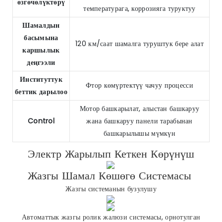
өзгөчөлүктөрү
температурага, коррозияга туруктуу
Шамалдын
басымына
120 км/саат шамалга туруштук бере алат
каршылык
деңгээли
Институттук
Фтор көмүртектүү чачуу процесси
беттик дарылоо
Мотор башкарылат, алыстан башкаруу
Control
жана башкаруу панели тарабынан
башкарылышы мүмкүн
Электр Жарылып Кеткен Көрүнүш
Жазгы Шамал Көшөгө Системасы
Жазгы системанын бузулушу
Автоматтык жазгы ролик жалюзи системасы, орнотулган