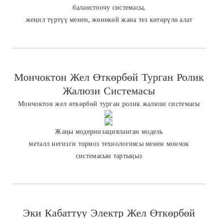
баланстоочу системасы,
жеңил түртүү менен, жөнөкөй жана тез көтөрүлө алат
Мончоктон Жел Өткөрбөй Турган Ролик
Жалюзи Системасы
Мончоктон жел өткөрбөй турган ролик жалюзи системасы
Жаңы модернизацияланган модель
металл негизги тормоз технологиясы менен мончок
системасын тартыңыз
Эки Кабаттуу Электр Жел Өткөрбөй