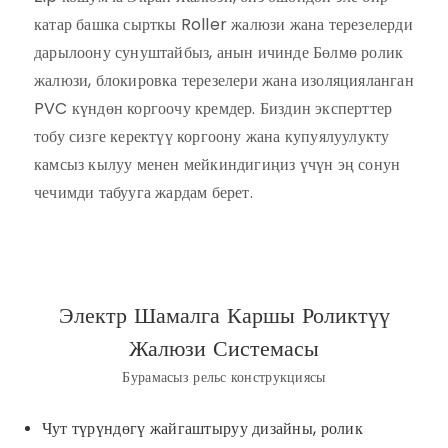
катар башка сырткы Roller жалюзи жана терезелерди
дарылоону сунуштайбыз, анын ичинде Бөлмө ролик
жалюзи, блокировка терезелери жана изоляцияланган
PVC күндөн коргоочу кремдер. Биздин эксперттер
тобу сизге керектүү коргоону жана купуялуулукту
камсыз кылуу менен мейкиндигиңиз үчүн эң сонун
чечимди табууга жардам берет.
Электр Шамалга Каршы Роликтүү
Жалюзи Системасы
Бурамасыз рельс конструкциясы
Чут түрүндөгү жайгаштыруу дизайны, ролик