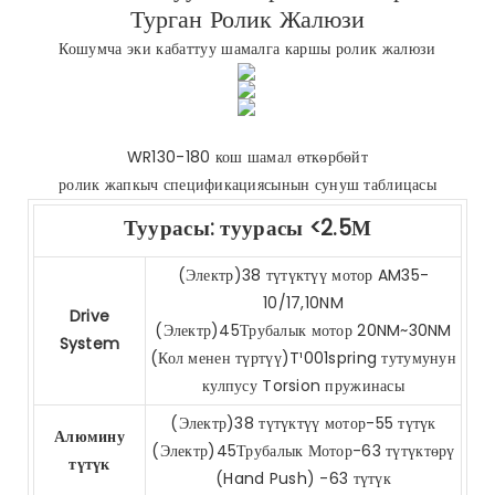
Турган Ролик Жалюзи
Кошумча эки кабаттуу шамалга каршы ролик жалюзи
WR130-180 кош шамал өткөрбөйт
ролик жапкыч спецификациясынын сунуш таблицасы
Туурасы: туурасы <2.5М
(Электр)38 түтүктүү мотор AM35-
10/17,10NM
Drive
(Электр)45Трубалык мотор 20NM~30NM
System
(Кол менен түртүү)T¹001spring тутумунун
кулпусу Torsion пружинасы
(Электр)38 түтүктүү мотор-55 түтүк
Алюмину
(Электр)45Трубалык Мотор-63 түтүктөрү
түтүк
(Hand Push) -63 түтүк