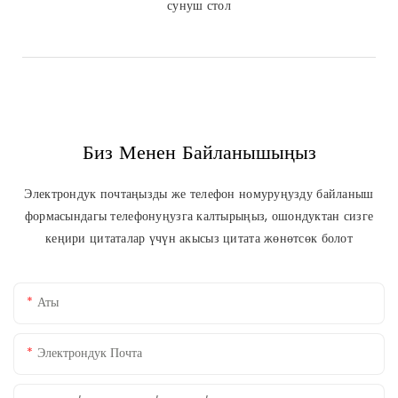
сунуш стол
Биз Менен Байланышыңыз
Электрондук почтаңызды же телефон номуруңузду байланыш
формасындагы телефонуңузга калтырыңыз, ошондуктан сизге
кеңири цитаталар үчүн акысыз цитата жөнөтсөк болот
Аты
Электрондук Почта