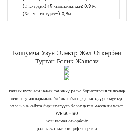
(Электрдик)45 кыймылдаткыч: 0,8 М
(Кол менен түртүү) 0,8м
Кошумча Узун Электр Жел Өткөрбөй
Турган Ролик Жалюзи
капкак кутучасы менен төмөнкү рельс бириктиргич тилкелер
менен туташтырылып, бийик кабаттарды көтөрүүгө мүмкүн
эмес жана сайтта бириктирүүгө болот деген маселени чечет.
WR130-180
кош шамал өткөрбөйт
ролик жапкыч спецификациясы