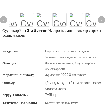
Суу өткөрбөйт Zip Screen Настройкаланган электр сырткы
ролик жалюзи
Колдонмо:
Пергола чатыры, ресторандын
балкону, шамалдан коргоочу экран
Функция:
Жамгыр өткөрбөйт, Суу өткөрбөйт,
UV өткөрбөйт
Жараткан Жөндөмү:
Жумасына 10000 комплект
Өлчөмү:
L/C, D/A, D/P, T/T, Western Union,
MoneyGram
Берүү Убакыты:
7-15 күн
Таңгактоо Чоо-Жайы:
Картон же жыгач куту