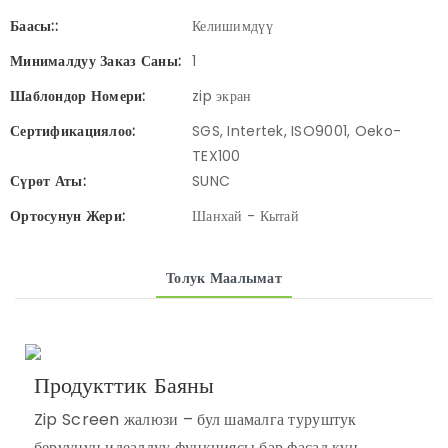
Баасы::
Келишимдүү
Минималдуу Заказ Саны:
1
Шаблондор Номери:
zip экран
Сертификациялоо:
SGS, Intertek, ISO9001, Oeko-
TEX100
Сүрөт Аты:
SUNC
Ортосунун Жери:
Шанхай - Кытай
Толук Маалымат
Продукттик Баяны
Zip Screen жалюзи – бул шамалга туруштук
берүүнүн идеалдуу функциясы бар фасад күн