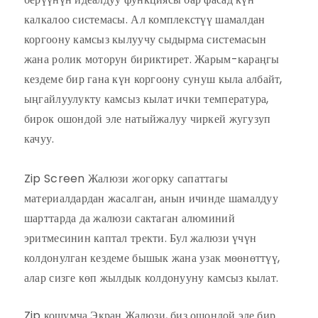
калкалоо системасы. Ал комплекстүү шамалдан
коргоону камсыз кылуучу сыдырма системасын
жана ролик моторун бириктирет. Жарым-караңгы
кездеме бир гана күн коргоону сунуш кыла албайт,
ыңгайлуулукту камсыз кылат
ички температура,
бирок ошондой эле натыйжалуу чиркей жугузуп
качуу.
Zip Screen Жалюзи жогорку сапаттагы
материалдардан жасалган, анын ичинде шамалдуу
шарттарда да жалюзи сактаган алюминий
эритмесинин каптал тректи. Бул жалюзи үчүн
колдонулган кездеме бышык жана узак мөөнөттүү,
алар сизге көп жылдык колдонууну камсыз кылат.
Zip кошумча
Экран
Жалюзи, биз ошондой эле бир