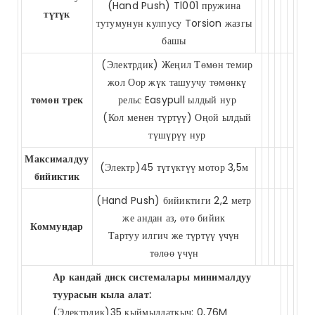
(Hand Push) Tl001 пружина
түтүк
тутумунун кулпусу Torsion жазгы
башы
(Электрдик) Жеңил Төмөн темир
жол Оор жүк ташуучу төмөнкү
төмөн трек
рельс Easypull ылдый нур
(Кол менен түртүү) Оңой ылдый
түшүрүү нур
Максималдуу
(Электр)45 түтүктүү мотор 3,5м
бийиктик
(Hand Push) бийиктиги 2,2 метр
же андан аз, өтө бийик
Коммундар
Тартуу илгич же түртүү үчүн
төлөө үчүн
Ар кандай диск системалары минималдуу
туурасын кыла алат:
(Электрдик)35 кыймылдаткыч: 0,76M