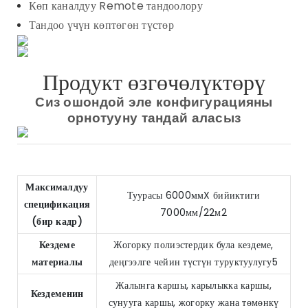
Көп каналдуу Remote тандоолору
Тандоо үчүн көптөгөн түстөр
Продукт өзгөчөлүктөрү
Сиз ошондой эле конфигурацияны
орнотууну тандай аласыз
Максималдуу
Туурасы 6000ммX бийиктиги
спецификация
7000мм/22м2
(бир кадр)
Кездеме
Жогорку полиэстердик була кездеме,
материалы
деңгээлге чейин түстүн туруктуулугу5
Жалынга каршы, карылыкка каршы,
Кездеменин
сунууга каршы, жогорку жана төмөнкү