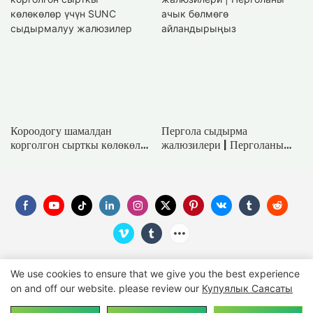
Короодогу шамалдан
Пергола сыдырма
корголгон сырткы көлөкөлөр
жалюзилери | Перголаны
үчүн SUNC сыдырмалуу
ачык бөлмөгө айландырыңыз
жалюзилер
We use cookies to ensure that we give you the best experience
on and off our website. please review our
Купуялык Саясаты
Copyright © 2026
SUNC
-
Suncgroup.com
|
Сайттын
картасы