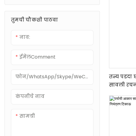
फोल्डिंग आर्म चांदणी
तुमची चौकशी पाठवा
नाव:
ईमेलComment
तन्य पडदा 
फोन/WhatsApp/Skype/WeChat
सावली रच
कंपनीचे नाव
सामग्री