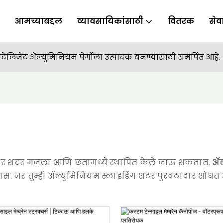
आमच्याबद्दल
व्यावसायिकांसाठी
वितरक
से
ंटेलिजेंट ॲल्युमिनियम पेर्गोला उत्पादक बनण्यासाठी समर्पित आहे.
ूव्हर शटर मजला आणि छतामध्ये स्थापित केले जाऊ शकतात.
ॲल
ोलास. जर तुम्ही ॲल्युमिनियम स्लाइडिंग शटर पुरवठादार शोधत