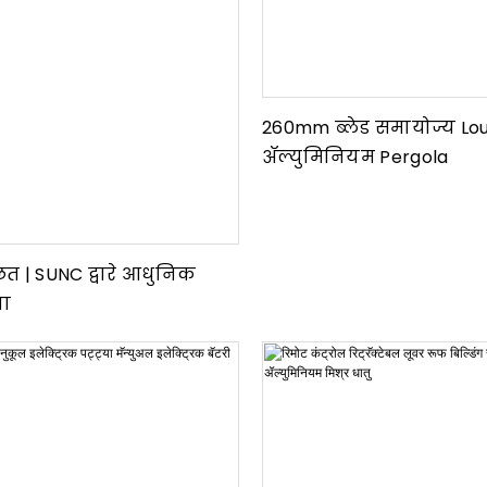
260mm ब्लेड समायोज्य Lou
ॲल्युमिनियम Pergola
छत | SUNC द्वारे आधुनिक
ना