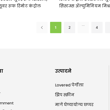
वर रूफ रिमोट कंट्रोल
सिस्टम्स ॲल्युमिनियम मिश्र
पॉलिस्टर कोटिंग
...
1
2
4
ुवा
उत्पादने
Lovered पेर्गोला
न
झिप स्क्रीन
omment
मागे घेण्यायोग्य छप्पर