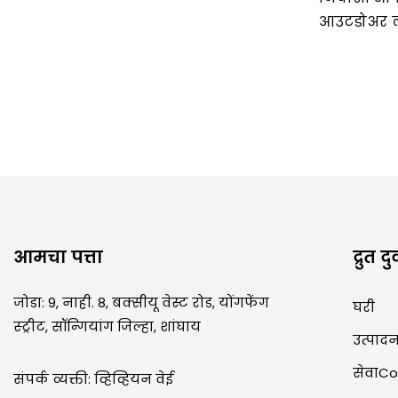
आउटडोअर लू
आमचा पत्ता
द्रुत द
जोडा: 9, नाही. 8, बक्सीयू वेस्ट रोड, योंगफेंग
घरी
स्ट्रीट, सॉन्गियांग जिल्हा, शांघाय
उत्पाद
सेवाC
संपर्क व्यक्ती: व्हिव्हियन वेई