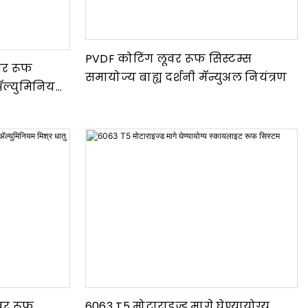
PVDF कोटिंग लूवर रूफ सिस्टम्स
ूवर रूफ
समायोज्य बाह्य दर्शनी मॅन्युअल नियंत्रण
 ॲल्युमिनियम
ूवर रूफ
6063 T5 मोटाराइज्ड मागे घेण्यायोग्य