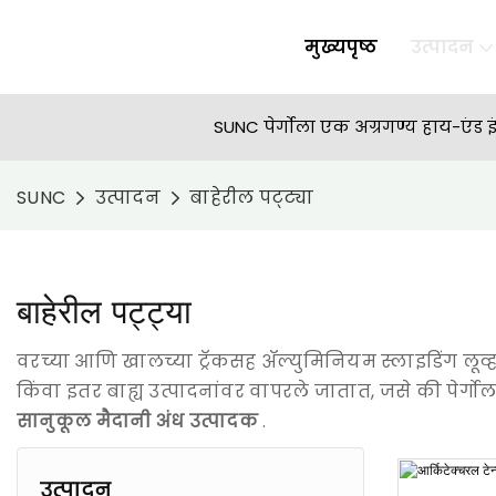
मुख्यपृष्ठ
उत्पादन
SUNC पेर्गोला एक अग्रगण्य हाय-एंड इ
SUNC
उत्पादन
बाहेरील पट्ट्या
बाहेरील पट्ट्या
वरच्या आणि खालच्या ट्रॅकसह ॲल्युमिनियम स्लाइडिंग ल
किंवा इतर बाह्य उत्पादनांवर वापरले जातात, जसे की पेर्ग
सानुकूल मैदानी अंध उत्पादक
.
उत्पादन