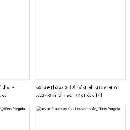
नोपीज -
व्यावसायिक आणि निवासी वापरासाठी
रोधक
उच्च-शक्तीचे तन्य पडदा कॅनोपी