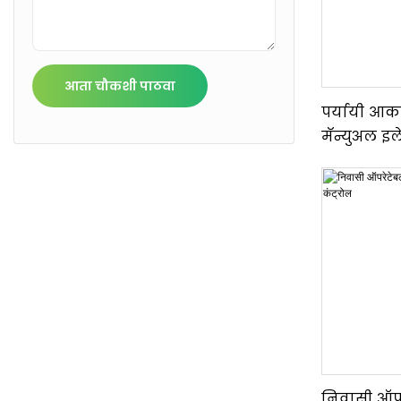
आता चौकशी पाठवा
पर्यायी आका
मॅन्युअल इल
निवासी ऑपर