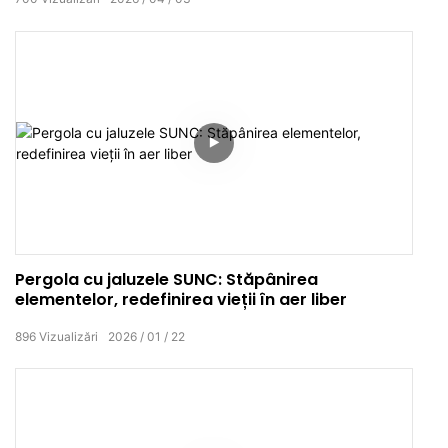
Pergola cu jaluzele SUNC: Stăpânirea
elementelor, redefinirea vieții în aer liber
896
Vizualizări
2026
01
22