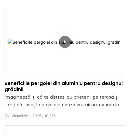
Beneficiile pergolei din aluminiu pentru designul
grădinii
Imaginează-ți că te distrezi cu prietenii pe terasă și
simți că lipsește ceva din cauza vremii nefavorabile.
Deodată, simți nevoia să-ți îmbunătățești spațiul
861
Vizualizări
2025
10
16
exterior. Cum te poate ajuta o pergolă cu jaluzele
chinezești să profiți la maximum de grădina ta și ce
fel de design este necesar?