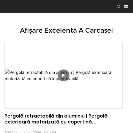
Afișare Excelentă A Carcasei
Pergolă retractabilă din aluminiu | Pergolă
exterioară motorizată cu copertină
impermeabilă
700
Vizualizări
2026
04
03