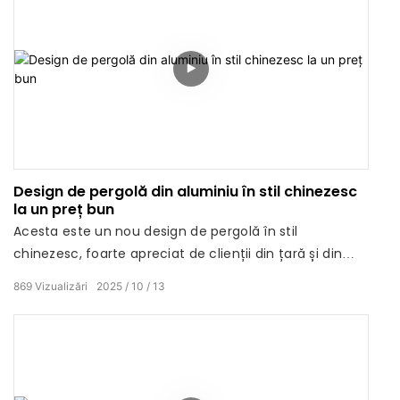
Design de pergolă din aluminiu în stil chinezesc
la un preț bun
Acesta este un nou design de pergolă în stil
chinezesc, foarte apreciat de clienții din țară și din
străinătate. Această pergolă motorizată din aluminiu
869
Vizualizări
2025
10
13
combină îndeaproape elemente orientale chinezești
cu designul pergolei.