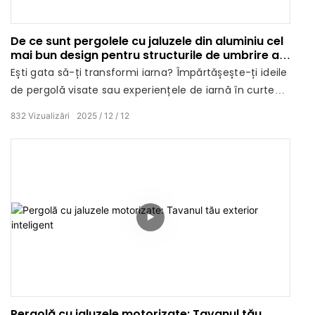
De ce sunt pergolele cu jaluzele din aluminiu cel
mai bun design pentru structurile de umbrire a
terasei?
Ești gata să-ți transformi iarna? Împărtășește-ți ideile
de pergolă visate sau experiențele de iarnă în curtea
din spate în comentariile de mai jos!
832
Vizualizări
2025
12
12
Pergolă cu jaluzele motorizate: Tavanul tău