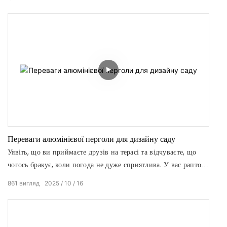
Переваги алюмінієвої перголи для дизайну саду
Уявіть, що ви приймаєте друзів на терасі та відчуваєте, що
чогось бракує, коли погода не дуже сприятлива. У вас раптом
виникає бажання покращити свій відкритий простір. Як
861
вигляд
2025
10
16
китайська пергола з жалюзі дозволить вам максимально
використати ваш сад, і який дизайн для цього потрібен?