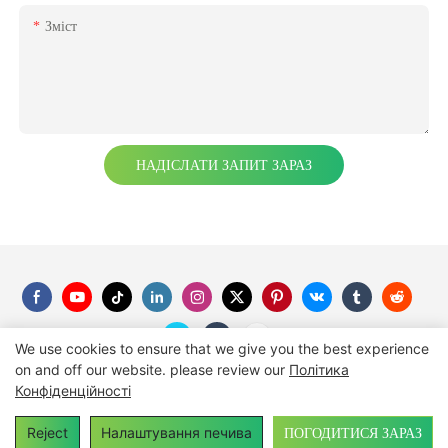
Зміст
НАДІСЛАТИ ЗАПИТ ЗАРАЗ
We use cookies to ensure that we give you the best experience
on and off our website. please review our
Політика
Конфіденційності
Copyright © 2026
SUNC
-
suncgroup.com
|
Мая
ПОГОДИТИСЯ ЗАРАЗ
Reject
Налаштування печива