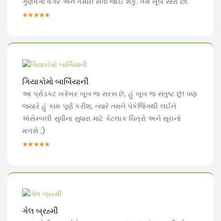
ગુણવત્તા વગેરે અને તમારી સેવા જોઈ શકું. તમે ખૂબ સારા છો.
★★★★★
ગિયાકોમો બાર્બિયાની
આ પ્રોડક્ટ ખરેખર ખૂબ જ સરસ છે, હું ખૂબ જ સંતુષ્ટ છું! પણ
જ્યારે હું કામ પૂર્ણ કરીશ, ત્યારે તમને પેકેજિંગથી લઈને
એસેમ્બલી સુધીના સુધારા માટે કેટલાક ચિત્રો અને સૂચનો
મળશે ;)
★★★★★
ગેલ બ્રહ્મી