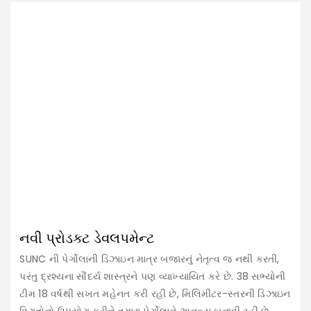
નવી પ્રોડક્ટ ડેવલપમેન્ટ
SUNC ની પેર્ગોલાની ડિઝાઇન માત્ર બજારનું નેતૃત્વ જ નથી કરતી,
પરંતુ દ્રશ્યના સૌંદર્ય શાસ્ત્રને પણ વ્યાખ્યાયિત કરે છે. 38 સભ્યોની
ટીમ 18 વર્ષથી સખત મહેનત કરી રહી છે, મિલિમીટર-સ્તરની ડિઝાઇન
વિગતોનો ઉપયોગ કરીને તમારા પેર્ગોલાને અનન્ય બનાવી રહી છે.