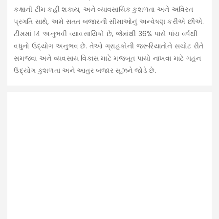
કક્ષાની ટીમ કહી શકાય, અને વ્યાવસાયિક કુશળતા અને અવિરત
પ્રગતિ સાથે, અમે સતત બજારની સીમાઓનું અન્વેષણ કરીએ છીએ.
ટીમમાં 14 અનુભવી વ્યાવસાયિકો છે, જેમાંથી 36% પાસે પાંચ વર્ષથી
વધુનો ઉદ્યોગ અનુભવ છે. તેઓ ગ્રાહકોની જરૂરિયાતોને સચોટ રીતે
સમજવા અને વ્યવસાય વિકાસ માટે મજબૂત પાયો નાખવા માટે ગહન
ઉદ્યોગ કુશળતા અને આતુર બજાર સૂઝને જોડે છે.