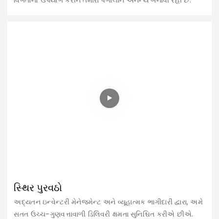
સ્થિર પુરવઠો
અદ્યતન ઇન્વેન્ટરી મેનેજમેન્ટ અને વ્યૂહાત્મક ભાગીદારી દ્વારા, અમે
સતત ઉચ્ચ-ગુણવત્તાવાળી ડિલિવરી ક્ષમતા સુનિશ્ચિત કરીએ છીએ.