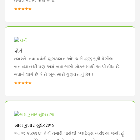
તમારા પર વિશ્વાસ કર્યો.
★★★★★
કોર્ન
નમસ્તે. નવા વર્ષની શુભકામનાઓ! અમે હજુ સુધી પેર્ગોલા
બનાવ્યા નથી પણ અમે બધા ભાગો બોક્સમાંથી આપી દીધા છે.
બધાને લાગે છે કે તે ખૂબ સારી ગુણવત્તાનું છે!!!
★★★★★
સામ કુમાર સુંદરરાજ
આ જ કારણ છે કે મેં તમારી પાસેથી બ્લાઇંડ્સ ખરીદ્યા જેથી હું