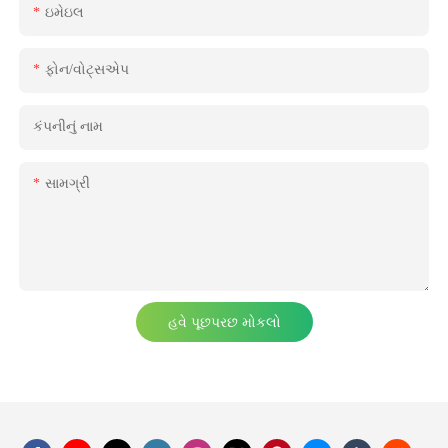
ઇમેઇલ
ફોન/વોટ્સએપ
કંપનીનું નામ
સામગ્રી
હવે પૂછપરછ મોકલો