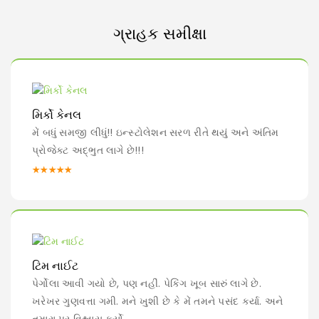
ગ્રાહક સમીક્ષા
મિર્કો કેનલ
મેં બધું સમજી લીધું!! ઇન્સ્ટોલેશન સરળ રીતે થયું અને અંતિમ
પ્રોજેક્ટ અદ્ભુત લાગે છે!!!
★★★★★
ટિમ નાઈટ
પેર્ગોલા આવી ગયો છે, પણ નહીં. પેકિંગ ખૂબ સારું લાગે છે.
ખરેખર ગુણવત્તા ગમી. મને ખુશી છે કે મેં તમને પસંદ કર્યા. અને