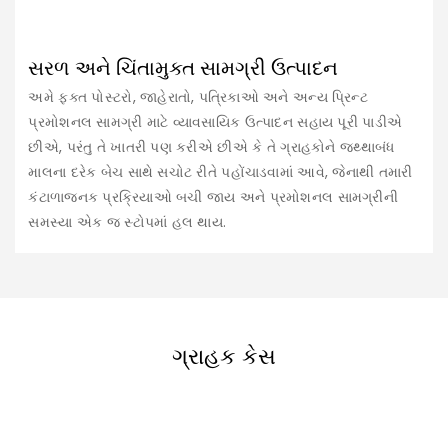
સરળ અને ચિંતામુક્ત સામગ્રી ઉત્પાદન
અમે ફક્ત પોસ્ટરો, જાહેરાતો, પત્રિકાઓ અને અન્ય પ્રિન્ટ
પ્રમોશનલ સામગ્રી માટે વ્યાવસાયિક ઉત્પાદન સહાય પૂરી પાડીએ
છીએ, પરંતુ તે ખાતરી પણ કરીએ છીએ કે તે ગ્રાહકોને જથ્થાબંધ
માલના દરેક બેચ સાથે સચોટ રીતે પહોંચાડવામાં આવે, જેનાથી તમારી
કંટાળાજનક પ્રક્રિયાઓ બચી જાય અને પ્રમોશનલ સામગ્રીની
સમસ્યા એક જ સ્ટોપમાં હલ થાય.
ગ્રાહક કેસ