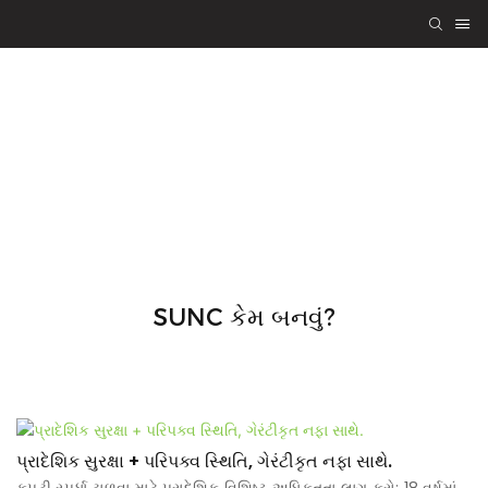
SUNC માં ભાગીદાર
તરીકે જોડાઓ
SUNC કેમ બનવું?
પ્રાદેશિક સુરક્ષા + પરિપક્વ સ્થિતિ, ગેરંટીકૃત નફા સાથે.