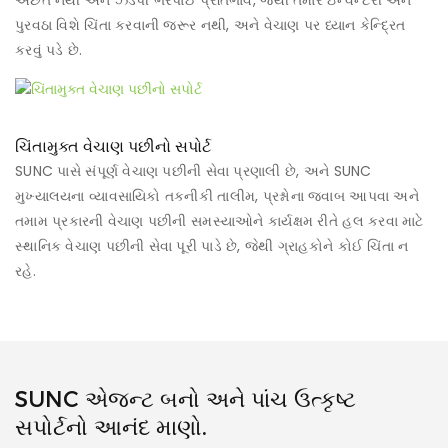
પુરવઠા વિશે ચિંતા કરવાની જરૂર નથી, અને વેચાણ પર ધ્યાન કેન્દ્રિત
કરવું પડે છે.
ચિંતામુક્ત વેચાણ પછીનો સપોર્ટ
SUNC પાસે સંપૂર્ણ વેચાણ પછીની સેવા પ્રણાલી છે, અને SUNC
મુખ્યાલયના વ્યાવસાયિકો તકનીકી તાલીમ, પ્રશ્નોના જવાબ આપવા અને
તમામ પ્રકારની વેચાણ પછીની સમસ્યાઓને કાર્યક્ષમ રીતે હલ કરવા માટે
સ્થાનિક વેચાણ પછીની સેવા પૂરી પાડે છે, જેથી ગ્રાહકોને કોઈ ચિંતા ન
રહે.
SUNC એજન્ટ બનો અને પાંચ ઉત્કૃષ્ટ
સપોર્ટનો આનંદ માણો.