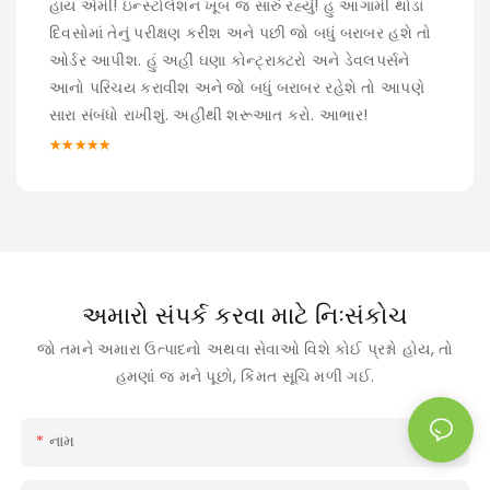
હાય એમી! ઇન્સ્ટોલેશન ખૂબ જ સારું રહ્યું! હું આગામી થોડા
દિવસોમાં તેનું પરીક્ષણ કરીશ અને પછી જો બધું બરાબર હશે તો
ઓર્ડર આપીશ. હું અહીં ઘણા કોન્ટ્રાક્ટરો અને ડેવલપર્સને
આનો પરિચય કરાવીશ અને જો બધું બરાબર રહેશે તો આપણે
સારા સંબંધો રાખીશું. અહીંથી શરૂઆત કરો. આભાર!
★★★★★
અમારો સંપર્ક કરવા માટે નિઃસંકોચ
જો તમને અમારા ઉત્પાદનો અથવા સેવાઓ વિશે કોઈ પ્રશ્નો હોય, તો
હમણાં જ મને પૂછો, કિંમત સૂચિ મળી ગઈ.
નામ