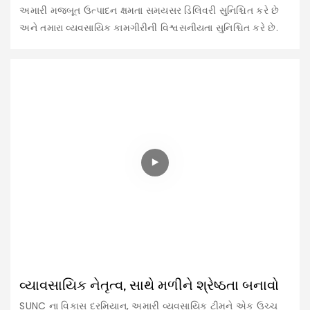
અમારી મજબૂત ઉત્પાદન ક્ષમતા સમયસર ડિલિવરી સુનિશ્ચિત કરે છે
અને તમારા વ્યવસાયિક કામગીરીની વિશ્વસનીયતા સુનિશ્ચિત કરે છે.
વ્યાવસાયિક નેતૃત્વ, સાથે મળીને શ્રેષ્ઠતા બનાવો
SUNC ના વિકાસ દરમિયાન, અમારી વ્યવસાયિક ટીમને એક ઉચ્ચ