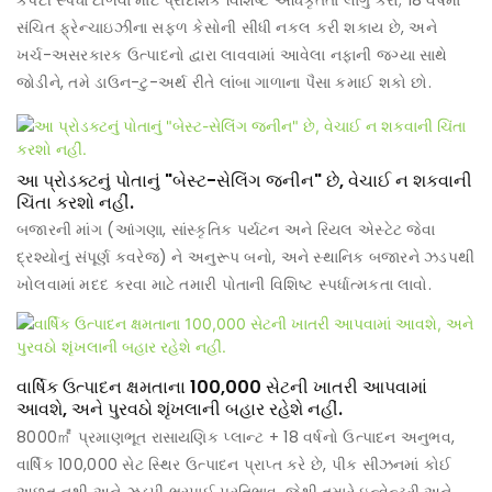
કપટી સ્પર્ધા ટાળવા માટે પ્રાદેશિક વિશિષ્ટ અધિકૃતતા લાગુ કરો; 18 વર્ષમાં
સંચિત ફ્રેન્ચાઇઝીના સફળ કેસોની સીધી નકલ કરી શકાય છે, અને
ખર્ચ-અસરકારક ઉત્પાદનો દ્વારા લાવવામાં આવેલા નફાની જગ્યા સાથે
જોડીને, તમે ડાઉન-ટુ-અર્થ રીતે લાંબા ગાળાના પૈસા કમાઈ શકો છો.
આ પ્રોડક્ટનું પોતાનું "બેસ્ટ-સેલિંગ જનીન" છે, વેચાઈ ન શકવાની
ચિંતા કરશો નહીં.
બજારની માંગ (આંગણા, સાંસ્કૃતિક પર્યટન અને રિયલ એસ્ટેટ જેવા
દ્રશ્યોનું સંપૂર્ણ કવરેજ) ને અનુરૂપ બનો, અને સ્થાનિક બજારને ઝડપથી
ખોલવામાં મદદ કરવા માટે તમારી પોતાની વિશિષ્ટ સ્પર્ધાત્મકતા લાવો.
વાર્ષિક ઉત્પાદન ક્ષમતાના 100,000 સેટની ખાતરી આપવામાં
આવશે, અને પુરવઠો શૃંખલાની બહાર રહેશે નહીં.
8000㎡ પ્રમાણભૂત રાસાયણિક પ્લાન્ટ + 18 વર્ષનો ઉત્પાદન અનુભવ,
વાર્ષિક 100,000 સેટ સ્થિર ઉત્પાદન પ્રાપ્ત કરે છે, પીક સીઝનમાં કોઈ
અછત નથી અને ઝડપી ભરપાઈ પ્રતિભાવ, જેથી તમારે ઇન્વેન્ટરી અને