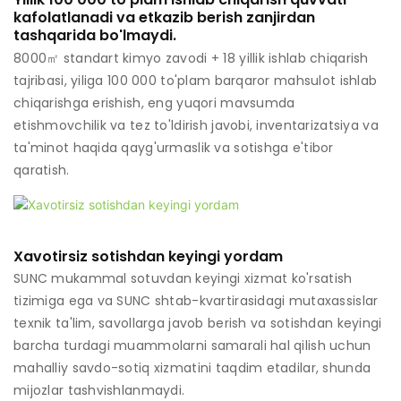
kafolatlanadi va etkazib berish zanjirdan
tashqarida bo'lmaydi.
8000㎡ standart kimyo zavodi + 18 yillik ishlab chiqarish
tajribasi, yiliga 100 000 to'plam barqaror mahsulot ishlab
chiqarishga erishish, eng yuqori mavsumda
etishmovchilik va tez to'ldirish javobi, inventarizatsiya va
ta'minot haqida qayg'urmaslik va sotishga e'tibor
qaratish.
Xavotirsiz sotishdan keyingi yordam
SUNC mukammal sotuvdan keyingi xizmat ko'rsatish
tizimiga ega va SUNC shtab-kvartirasidagi mutaxassislar
texnik ta'lim, savollarga javob berish va sotishdan keyingi
barcha turdagi muammolarni samarali hal qilish uchun
mahalliy savdo-sotiq xizmatini taqdim etadilar, shunda
mijozlar tashvishlanmaydi.