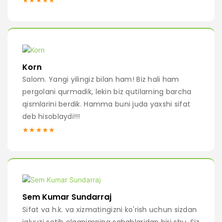
Korn
Salom. Yangi yilingiz bilan ham! Biz hali ham
pergolani qurmadik, lekin biz qutilarning barcha
qismlarini berdik. Hamma buni juda yaxshi sifat
deb hisoblaydi!!!
★★★★★
Sem Kumar Sundarraj
Sifat va h.k. va xizmatingizni ko'rish uchun sizdan
jalyuzi sotib olganimning sabablaridan biri shu. Siz