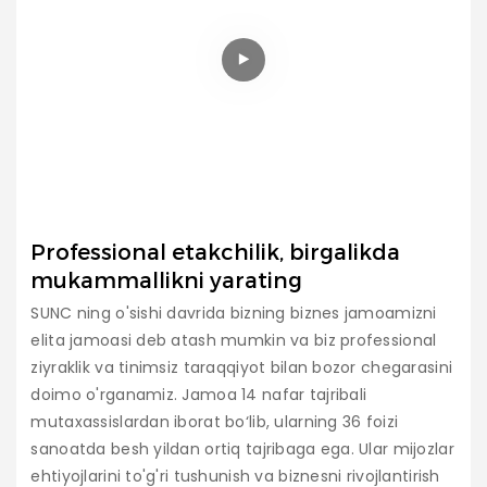
Professional etakchilik, birgalikda
mukammallikni yarating
SUNC ning o'sishi davrida bizning biznes jamoamizni
elita jamoasi deb atash mumkin va biz professional
ziyraklik va tinimsiz taraqqiyot bilan bozor chegarasini
doimo o'rganamiz. Jamoa 14 nafar tajribali
mutaxassislardan iborat bo‘lib, ularning 36 foizi
sanoatda besh yildan ortiq tajribaga ega. Ular mijozlar
ehtiyojlarini to'g'ri tushunish va biznesni rivojlantirish