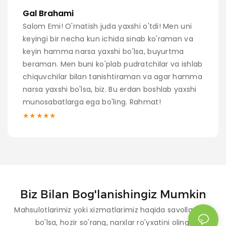
Gal Brahami
Salom Emi! O'rnatish juda yaxshi o'tdi! Men uni
keyingi bir necha kun ichida sinab ko'raman va
keyin hamma narsa yaxshi bo'lsa, buyurtma
beraman. Men buni ko'plab pudratchilar va ishlab
chiquvchilar bilan tanishtiraman va agar hamma
narsa yaxshi bo'lsa, biz. Bu erdan boshlab yaxshi
munosabatlarga ega bo'ling. Rahmat!
★★★★★
Biz Bilan Bog'lanishingiz Mumkin
Mahsulotlarimiz yoki xizmatlarimiz haqida savollaringiz
bo'lsa, hozir so'rang, narxlar ro'yxatini oling.