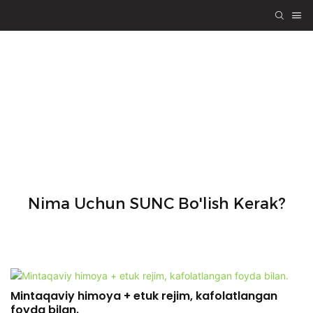
SUNCga hamkor
sifatida qo'shiling
Nima Uchun SUNC Bo'lish Kerak?
Mintaqaviy himoya + etuk rejim, kafolatlangan
foyda bilan.