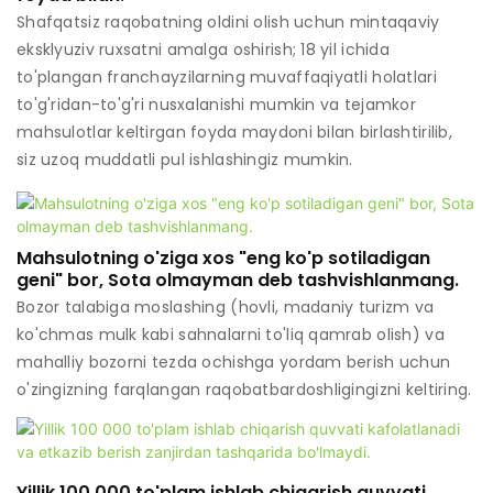
Shafqatsiz raqobatning oldini olish uchun mintaqaviy
eksklyuziv ruxsatni amalga oshirish; 18 yil ichida
to'plangan franchayzilarning muvaffaqiyatli holatlari
to'g'ridan-to'g'ri nusxalanishi mumkin va tejamkor
mahsulotlar keltirgan foyda maydoni bilan birlashtirilib,
siz uzoq muddatli pul ishlashingiz mumkin.
Mahsulotning o'ziga xos "eng ko'p sotiladigan
geni" bor, Sota olmayman deb tashvishlanmang.
Bozor talabiga moslashing (hovli, madaniy turizm va
ko'chmas mulk kabi sahnalarni to'liq qamrab olish) va
mahalliy bozorni tezda ochishga yordam berish uchun
o'zingizning farqlangan raqobatbardoshligingizni keltiring.
Yillik 100 000 to'plam ishlab chiqarish quvvati