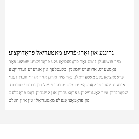
גרינגע און זאָרג-פֿרײַע מאַטעריאַל פּראָדוקציע
מיר צושטעלן נישט נאָר פּראָפעסיאָנעלע פּראָדוקציע שטיצע פֿאַר
פּאָסטערס, אַדווערטייזמאַנץ, בלעטלעך און אַנדערע געדרוקטע
פּראָמאָציאָנעלע מאַטעריאַלן, נאָר מיר זאָרגן אויך אַז זיי ווערן גענוי
איבערגעגעבן צו קאַסטאַמערז מיט יעדער פּעקל פון גרויסע סחורות,
שפּאָרנדיק אײַך לאַנגווײַליקע פּראָצעדורן און לייזנדיק דאָס פּראָבלעם
פון פּראָמאָציאָנעלע מאַטעריאַלן אין איין האַלט.