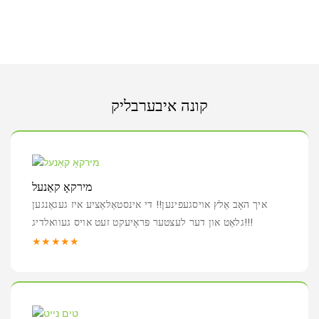
קונה איבערבליק
מירקאָ קאַנעל
איך האָב אַלץ אויסגעפינען!! די אינסטאַלאַציע איז געגאַנגען
גלאַט און דער לעצטער פּראָיעקט זעט אויס געוואלדיג!!!
★★★★★