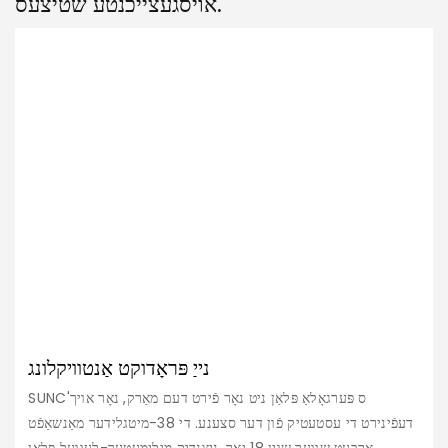
אויסגעצייכנטע שטיצעס.
נייַ פּראָדוקט אַנטוויקלונג
SUNC'ס פּערגאָלאַ פּלאַן ניט נאָר פֿירט דעם מאַרק, נאָר אויך
דעפֿינירט די עסטעטיק פֿון דער סצענע. די 38-מיטגלידער מאַנשאַפֿט
אַרבעט שווער שוין 18 יאָר, ניצנדיק מילימעטער-לעוועל פּלאַן