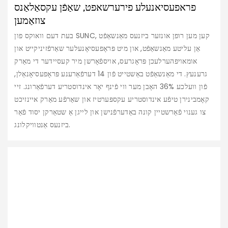
פראפעסיאנעלע פירערשאפט, שאַפֿן עקסאַלאַנס
צוזאַמען
בעת דעם וואוקס פון SUNC, קען מען רופן אונזער ביזנעס מאַנשאַפֿט
אַן עליטע מאַנשאַפֿט, און מיט פּראָפעסיאָנעלער שאַרפֿזיניקייט און
אומאויפהערלעכן פּראָגרעס, אויספֿאָרשן מיר קעסיידער די מאַרק
גרענעץ. די מאַנשאַפֿט באַשטייט פֿון 14 דערפֿאַרענע פּראָפעסיאָנאַלן,
פֿון וועלכע 36% האָבן מער ווי פֿינף יאָר אינדוסטריע דערפֿאַרונג. זיי
קאָמבינירן טיפֿע אינדוסטריע עקספּערטיז און שאַרפֿע מאַרק איינזיכט
צו גענוי פֿאַרשטיין קונה באַדערפֿנישן און לייגן אַ שטאַרקן יסוד פֿאַר
ביזנעס אַנטוויקלונג.