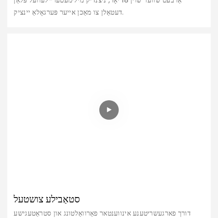
דעטאַלן צו מאַכן אייער פּערגאָלאַ יינציק.
סטאַבילע צושטעל
דורך פארגעשריטענע אינווענטאר פאַרוואַלטונג און סטראַטעגישע