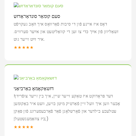
סעם קומאַר סונדאַראַדזש
דאָס איז איינע פֿון די סיבות פֿאַרוואָס איך האָב געקויפֿט
זשאַליוזן פֿון אײַך כּדי צו זען די קוואַליטעט און אײַער סערוויס.
איר זײַט זייער גוט.
★★★★★
דזשאַקאָמאָ באַרביאַני
דער פּראָדוקט איז טאַקע זייער שיין, איך בין זייער צופֿרידן!
אָבער ווען איך וועל זיין פֿאַרטיק מיטן בויען, וועט איר באַקומען
עטלעכע בילדער און פֿאָרשלאָגן פֿאַר פֿאַרבעסערונג פֿון פּאַקן
ביז צוזאַמענשטעלן;)
★★★★★