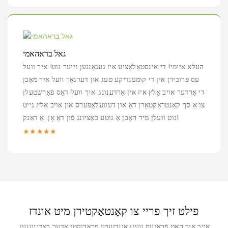
גאל בראהאמי
העלא איימי! די אינסטאַלאַציע איז געגאַנגען זייער גוט! איך וועל
עס פּרובירן אין די קומענדיקע טעג און דערנאָך וועל איך מאַכן
די אָרדער אויב אַלץ איז אין אָרדענונג. איך וועל דאָס פֿאָרשטעלן
צו אַ סך קאָנטראַקטאָרן דאָ און דעוועלאָפּערס און אויב אַלץ גייט
גוט וועלן מיר האָבן אַ גוטע באַציִונג פֿון דאָ אָן. אַ דאַנק!
★★★★★
פילט זיך פריי צו קאָנטאַקטירן מיט אונדז
אויב איר האָט פֿראַגעס וועגן אונדזערע פּראָדוקטן אָדער באַדינונגען,