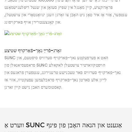
פּראָדוקציע, קיין מאַנגל אין שפּיץ סעזאָן און שנעל ריפּלענישמאַנט
ענטפער, אַזוי אַז איר טאָן ניט האָבן צו זאָרגן וועגן ינוואַנטאָרי און צושטעלן,
און קאָנצענטרירן אויף פארקויפונג.
זאָרג-פֿרײַ נאָך-פֿאַרקויף שטיצע
SUNC האט א פערפעקטע נאך-פארקויף סערוויס סיסטעם, און
פראפעסיאנאלן פון SUNC הויפטקווארטיר צושטעלן לאקאלע
נאך-פארקויף סערוויס פאר טעכנישע טרענירונג, ענטפערן פראגעס און
לייזן אלע סארטן נאך-פארקויף פראבלעמען עפעקטיוו, אזוי אז
קאסטומערס האבן נישט קיין זארגן.
ווערט אַ SUNC אַגענט און הנאה האָבן פון פינף