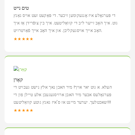
טים נייט
די פּערגאָלע איז אָנגעקומען זיכער. די פּאַקעט זעט אויס גאַנץ
גוט. איך האָב זייער ליב די קוואַליטעט. איך בין צופֿרידן אַז איך
האָב אייך אויסגעקליבן. און איך האָב אייך פֿאַרטרויט.
★★★★★
קאָרן
העלא. א גוט יאר אויך! מיר האבן נאך אלץ נישט געבויט די
פּערגאָלעס אבער מיר האבן ארויסגעגעבן אלע טיילן פון די
שאכטלעך. יעדער מיינט אז ס'איז גאנץ גוטע קוואַליטעט!!!
★★★★★