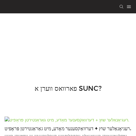
קומט אריין אין SUNC
אלס א שותף
פארוואס ווערן א SUNC?
רעגיאָנאַלער שוץ + דערוואַקסענער מאָדע, מיט גאַראַנטירטן פּראָפיט.