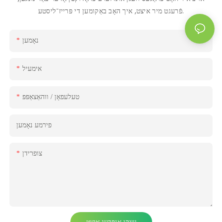
פֿרעגט מיר איצט, איך האָב באַקומען די פּרייז־ליסטע.
נאָמען
אימעיל
טעלעפאָן / ווהאַצאַפּפּ
פירמע נאָמען
צופרידן
שיקן אָנפרעג איצט