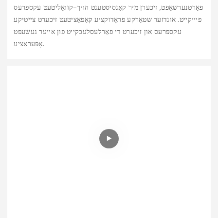
פּאַרטנערשאַפט, זיכערן מיר קאָנסיסטענט הויך-קוואַליטעט עקספּרעס
פיייקייט. אונדזער שטאַרקע פּראָדוקציע קאַפּאַציטעט זיכערט צייטיקע
עקספּרעס און זיכערט די פאַרלעסלעכקייט פון אייער געשעפט
אָפּעראַציע.