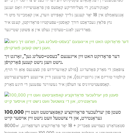
ימפּלעמענטירן רעגיאָנאַלע עקסקלוסיווע דערלויבעניש צו ויסמיידן בייזע
קאָנקורענץ; די מצליחדיקע קאַסעס פון פראַנטשייזיז וואָס זענען
אָנגעזאַמלט אין 18 יאָר קענען גלייך קאָפּירט ווערן, און קאַמביינד מיט די
נוץ פּלאַץ געבראַכט דורך קאָסטן-עפעקטיוו פּראָדוקטן, קענט איר
פאַרדינען לאַנג-טערמין געלט אין אַ פּשוטן שטייגער.
דער פּראָדוקט האט זײַן אייגענעם "בעסט-סעלינג גען", זאָרגט זיך
נישט וועגן נישט קענען פֿאַרקויפֿן.
צופּאַסן די מאַרק פאָדערונג (פולע קאַווערידזש פון סצענעס אַזאַ ווי הויף,
קולטור טוריזם און גרונטייגנס), און ברענגען דיין אייגענע דיפערענצירטע
קאַמפּעטיטיווניס צו העלפֿן איר געשווינד עפענען די היגע מאַרק.
100,000 סעטן פון יערלעכער פּראָדוקציע קאַפּאַציטעט וועט זיין
געראַנטירט, און די צושטעל וועט נישט זיין אויסער קייט
8000㎡ סטאַנדאַרט כעמישע פאַבריק + 18 יאָר פּראָדוקציע דערפאַרונג,
דערגרייכנדיג אַ יערלעך פּראָדוקציע פון ​​100,000 שטעלט פון סטאַביל