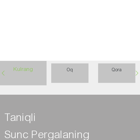
Villa
91ED337F-134E-4a90-
8cd0-434a43cbeee
Kulrang
Oq
Qora
Taniqli
Sunc Pergalaning