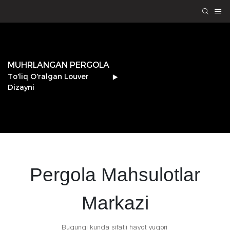
MUHRLANGAN PERGOLA
To'liq O'ralgan Louver
Dizayni
Pergola
Mahsulotlar
Markazi
Bugungi kunda sifatli hayot yuqori