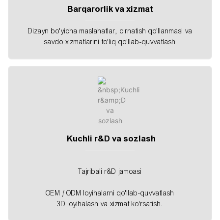
Barqarorlik va xizmat
Dizayn bo'yicha maslahatlar, o'rnatish qo'llanmasi va
savdo xizmatlarini to'liq qo'llab-quvvatlash
Kuchli r&D va sozlash
Tajribali r&D jamoasi
OEM / ODM loyihalarni qo'llab-quvvatlash
3D loyihalash va xizmat ko'rsatish.