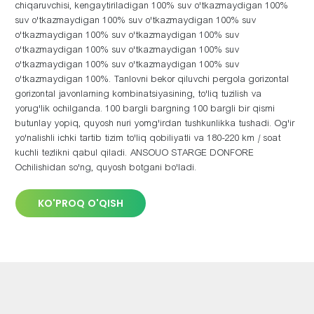
chiqaruvchisi, kengaytiriladigan 100% suv o'tkazmaydigan 100%
suv o'tkazmaydigan 100% suv o'tkazmaydigan 100% suv
o'tkazmaydigan 100% suv o'tkazmaydigan 100% suv
o'tkazmaydigan 100% suv o'tkazmaydigan 100% suv
o'tkazmaydigan 100% suv o'tkazmaydigan 100% suv
o'tkazmaydigan 100%. Tanlovni bekor qiluvchi pergola gorizontal
gorizontal javonlarning kombinatsiyasining, to'liq tuzilish va
yorug'lik ochilganda. 100 bargli bargning 100 bargli bir qismi
butunlay yopiq, quyosh nuri yomg'irdan tushkunlikka tushadi. Og'ir
yo'nalishli ichki tartib tizim to'liq qobiliyatli va 180-220 km / soat
kuchli tezlikni qabul qiladi. ANSOUO STARGE DONFORE
Ochilishidan so'ng, quyosh botgani bo'ladi.
KO'PROQ O'QISH