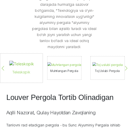
darajada hurmatga sazovor
bo'lganida, "Texnologiya va o'yin-
kulgilarning innovatsion uyg'unligi"
alyuminiy pergala "alyuminiy
pergolasi bilan ajralib turadi va ideal
bo'sh joyni yaratish uchun yangi
tanlov bo'ladi va ideal ochiq
maydonni yaratadi.
Muhrlangan Pergola
Toj Uslubi Pergola
Teleskopik
Louver Pergola Tortib Olinadigan
Aqlli Nazorat, Qulay Hayotdan Zavqlaning
Tanlovni rad etadigan pergola - bu Sunc Alyuminiy Pergala ishlab