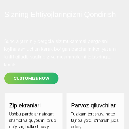
Sizning Ehtiyojlaringizni Qondirish
Sunc alyuminiy pergola siz mukammal pergolani
loyihalash uchun kerak bo'lgan barcha imkoniyatlarni
taklif qiladi, vaqtingiz va muammolarni tejashingiz
kerak.
CUSTOMIZE NOW
Zip ekranlari
Parvoz qiluvchilar
Ushbu pardalar nafaqat
Tuzilgan tortishuv, hatto
shamol va quyoshni to'sib
tajriba yo'q, o'rnatish juda
qo'yishi, balki shaxsiy
oddiy