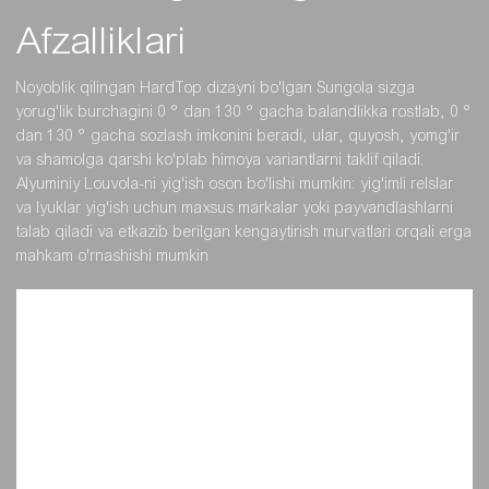
Afzalliklari
Noyoblik qilingan HardTop dizayni bo'lgan Sungola sizga
yorug'lik burchagini 0 ° dan 130 ° gacha balandlikka rostlab, 0 °
dan 130 ° gacha sozlash imkonini beradi, ular, quyosh, yomg'ir
va shamolga qarshi ko'plab himoya variantlarni taklif qiladi.
Alyuminiy Louvola-ni yig'ish oson bo'lishi mumkin: yig'imli relslar
va lyuklar yig'ish uchun maxsus markalar yoki payvandlashlarni
talab qiladi va etkazib berilgan kengaytirish murvatlari orqali erga
mahkam o'rnashishi mumkin