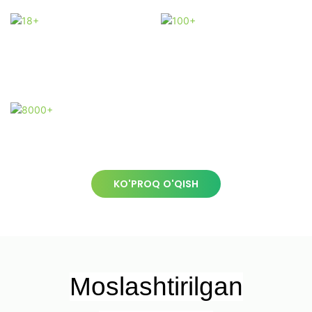
18+
100+
18 yillik tajribaga
ega
Bizda
professional
jamoa bor
8000+
Zavod 8000
kvadrat metr
KO'PROQ O'QISH
Moslashtirilgan