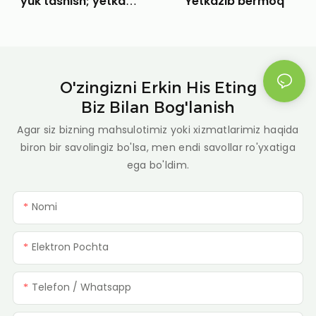
Yetkazib bermoq
yuk tashish; yetkazib
berish
O'zingizni Erkin His Eting
Biz Bilan Bog'lanish
Agar siz bizning mahsulotimiz yoki xizmatlarimiz haqida
biron bir savolingiz bo'lsa, men endi savollar ro'yxatiga
ega bo'ldim.
Nomi
Elektron Pochta
Telefon / Whatsapp