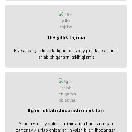
18+ yillik tajriba
Biz sanoatga olib keladigan, iqtisodiy jihatdan samarali
ishlab chiqarishni taklif qilamiz
Ilg'or ishlab chiqarish ob'ektlari
Sunc alyuminiy qotishma tizimlariga bag'ishlangan
zamonaviy ishlab chiqarish liniyalari bilan jihozlangan