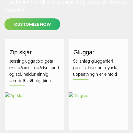
til að hanna hið fullkomna pergola og spara þér tíma og
vandræði.
CUSTOMIZE NOW
Zip skjár
Gluggar
Þessir gluggatjöld geta
Stillanleg gluggahleri
ekki aðeins lokað fyrir vind
getur jafnvel án reynslu,
og sól, heldur einnig
uppsetningin er einföld
verndað friðhelgi þína