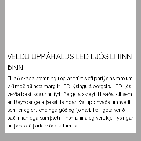
VELDU UPPÁHALDS LED LJÓS LITINN
ÞINN
Til að skapa stemningu og andrúmsloft partýsins mælum
við með að nota marglit LED lýsingu á pergola. LED ljós
verða besti kosturinn fyrir Pergola skreytt í hvaða stíl sem
er. Reyndar geta þessir lampar lýst upp hvaða umhverfi
sem er og eru endingargóð og fjölhæf. Þeir geta verið
óaðfinnanlega samþættir í hönnunina og veitt kjör lýsingar
án þess að þurfa viðbótarlampa