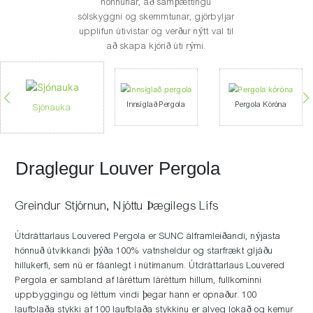
hönnunar, að samþættingu
sólskyggni og skemmtunar, gjörbyljar
upplifun útivistar og verður nýtt val til
að skapa kjörið úti rými.
Innsiglað Pergola
Pergola Kóróna
Sjónauka
Draglegur Louver Pergola
Greindur Stjórnun, Njóttu Þægilegs Lífs
Útdráttarlaus Louvered Pergola er SUNC álframleiðandi, nýjasta
hönnuð útvíkkandi þýða 100% vatnsheldur og starfrækt gljáðu
hillukerfi, sem nú er fáanlegt í nútímanum. Útdráttarlaus Louvered
Pergola er sambland af láréttum láréttum hillum, fullkominni
uppbyggingu og léttum vindi þegar hann er opnaður. 100
laufblaða stykki af 100 laufblaða stykkinu er alveg lokað og kemur