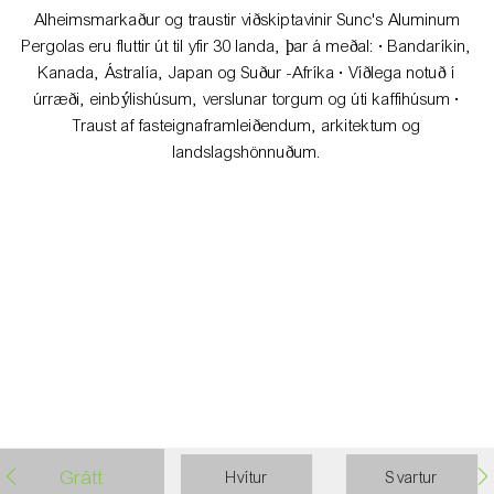
Alheimsmarkaður og traustir viðskiptavinir Sunc's Aluminum
Pergolas eru fluttir út til yfir 30 landa, þar á meðal: • Bandaríkin,
Kanada, Ástralía, Japan og Suður -Afríka • Víðlega notuð í
úrræði, einbýlishúsum, verslunar torgum og úti kaffihúsum •
Traust af fasteignaframleiðendum, arkitektum og
landslagshönnuðum.
Villa
91ED337F-134E-4A90-
8CD0-434A43CB3BEE
Grátt
Hvítur
Svartur