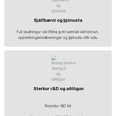
Sjálfbærni og þjónusta
Full stuðningur við líftíma þ.mt samráð við hönnun,
uppsetningarleiðbeiningar og þjónustu eftir sölu
Sterkur r&D og aðlögun
Reyndur r&D lið