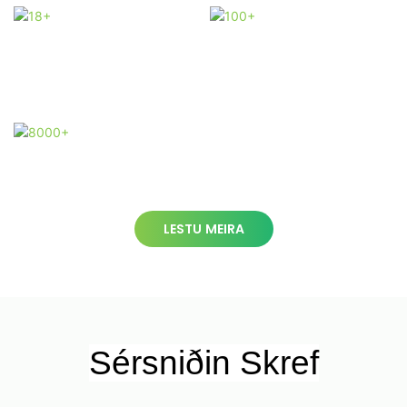
Með 18 ára
reynslu
Við erum með
fagteymi
8000+
Factory 8000
fermetrar
LESTU MEIRA
Sérsniðin Skref