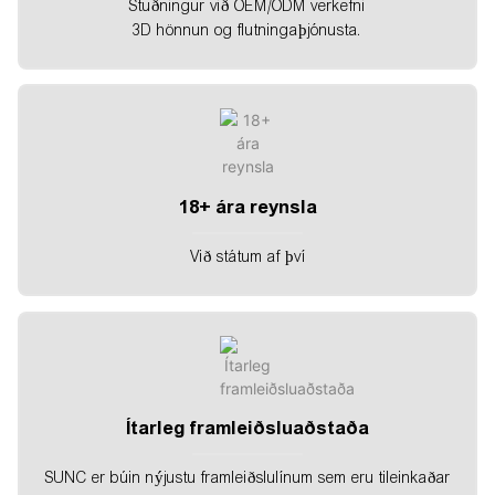
Stuðningur við OEM/ODM verkefni
3D hönnun og flutningaþjónusta.
18+ ára reynsla
Við státum af því
Ítarleg framleiðsluaðstaða
SUNC er búin nýjustu framleiðslulínum sem eru tileinkaðar