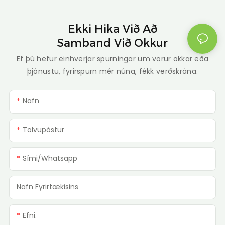
Ekki Hika Við Að
Samband Við Okkur
Ef þú hefur einhverjar spurningar um vörur okkar eða
þjónustu, fyrirspurn mér núna, fékk verðskrána.
Nafn
Tölvupóstur
Sími/whatsapp
Nafn Fyrirtækisins
Efni.