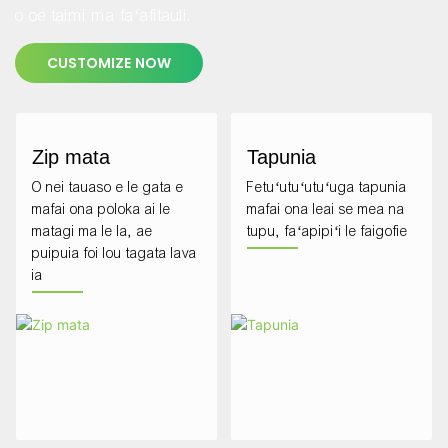
o oe taimi ma faʻafitauli.
CUSTOMIZE NOW
Zip mata
Tapunia
O nei tauaso e le gata e
Fetuʻutuʻutuʻuga tapunia
mafai ona poloka ai le
mafai ona leai se mea na
matagi ma le la, ae
tupu, faʻapipiʻi le faigofie
puipuia foi lou tagata lava
ia