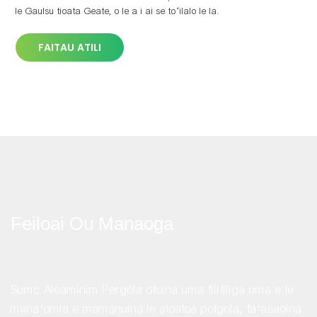
le Gaulsu tioata Geate, o le a i ai se toʻilalo le la.
FAITAU ATILI
Feiloai Ou Manaoga
Sumc Aleaminim Pergola ofoina uma filifiliga uma e te
manaʻomia e mamanuina le atoatoa potgola, faʻasaoina