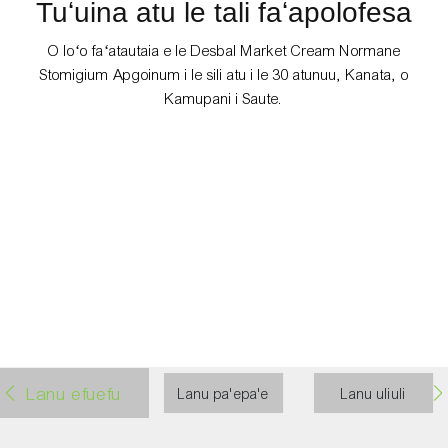
Tuʻuina atu le tali faʻapolofesa
O loʻo faʻatautaia e le Desbal Market Cream Normane
Stomigium Apgoinum i le sili atu i le 30 atunuu, Kanata, o
Kamupani i Saute.
Nuu
91ED337f-134e-4a90-
8cd0-434a43cB3bre
Lanu efuefu
Lanu pa'epa'e
Lanu uliuli