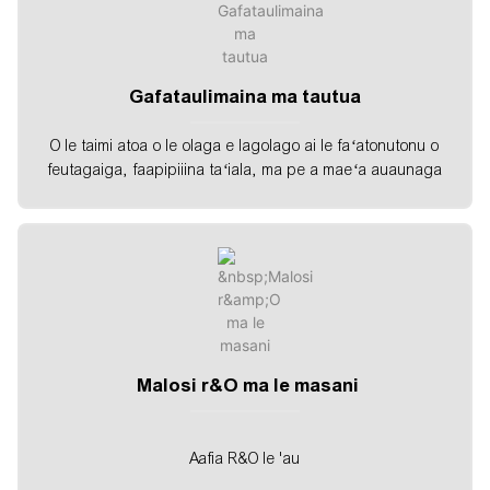
Gafataulimaina ma tautua
O le taimi atoa o le olaga e lagolago ai le faʻatonutonu o
feutagaiga, faapipiiina taʻiala, ma pe a maeʻa auaunaga
Malosi r&O ma le masani
Aafia R&O le 'au