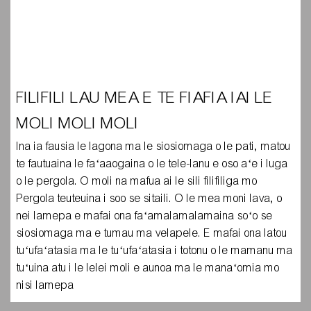
FILIFILI LAU MEA E TE FIAFIA IAI LE
MOLI MOLI MOLI
s
Ina ia fausia le lagona ma le siosiomaga o le pati, matou
te fautuaina le faʻaaogaina o le tele-lanu e oso aʻe i luga
o le pergola. O moli na mafua ai le sili filifiliga mo
Pergola teuteuina i soo se sitaili. O le mea moni lava, o
nei lamepa e mafai ona faʻamalamalamaina soʻo se
s
siosiomaga ma e tumau ma velapele. E mafai ona latou
tuʻufaʻatasia ma le tuʻufaʻatasia i totonu o le mamanu ma
tuʻuina atu i le lelei moli e aunoa ma le manaʻomia mo
nisi lamepa