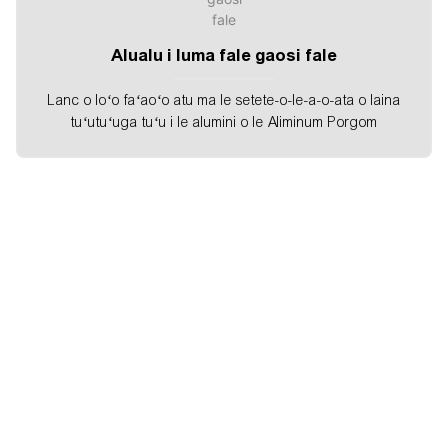
Alualu i luma fale gaosi fale
Lanc o loʻo faʻaoʻo atu ma le setete-o-le-a-o-ata o laina
tuʻutuʻuga tuʻu i le alumini o le Aliminum Porgom
E uiga i le sync
Shanghai Sunc Earcing O le Bredeechnology Co., LTD.is
o se vaega faapolofesa o le sili atu o le tele o le tele o le
tele o le tele o le lagaga
Gaosiga poto masani: sili atu nai lo le 18 tausaga oloa oloa