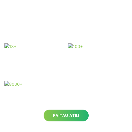
nofoaga avanoa: sili atu i le 60 atunuu. Maualuga o le
gaosia agavaʻa • Masina o gaosiga agavaʻa: I luga o le
10,000 sikuea mita o le protola systems: 100,000 taimi
faʻatulagaina
18+
100+
Ma le 18
tausaga o le
E i ai le matou
poto masani
polofesa 'au
8000+
Fale gaosi 8000
sikuea mita
FAITAU ATILI