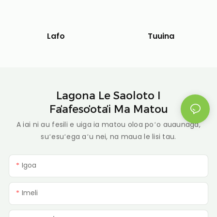
Tuuina
Lafo
Lagona Le Saoloto I
Faʻafesoʻotaʻi Ma Matou
A iai ni au fesili e uiga ia matou oloa poʻo auaunaga,
suʻesuʻega aʻu nei, na maua le lisi tau.
Igoa
Imeli