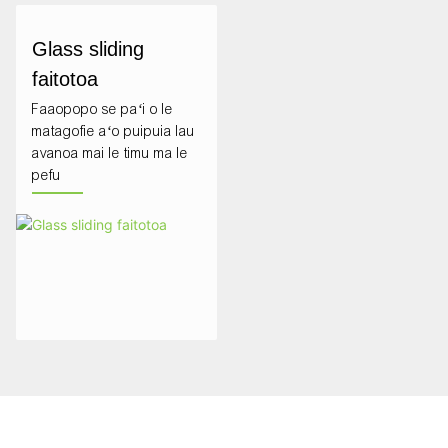
Glass sliding
faitotoa
Faaopopo se paʻi o le
matagofie aʻo puipuia lau
avanoa mai le timu ma le
pefu