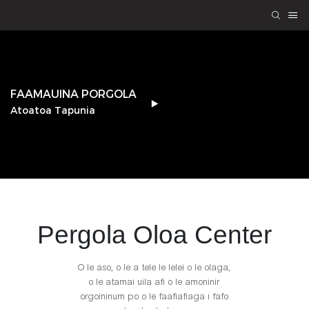
FAAMAUINA PORGOLA
Atoatoa Tapunia
Pergola
Oloa Center
O le aso, o le a tele le lelei o le olaga,
o le atamai uila afi o le amoninir
orgoininum po o le faafiafiaga i fafo