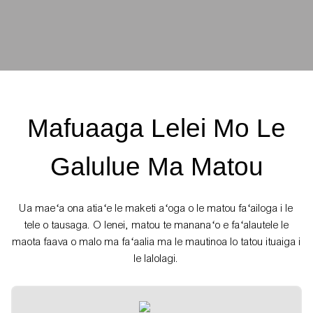
Mafuaaga Lelei Mo Le
Galulue Ma Matou
Ua maeʻa ona atiaʻe le maketi aʻoga o le matou faʻailoga i le
tele o tausaga. O lenei, matou te mananaʻo e faʻalautele le
maota faava o malo ma faʻaalia ma le mautinoa lo tatou ituaiga i
le lalolagi.