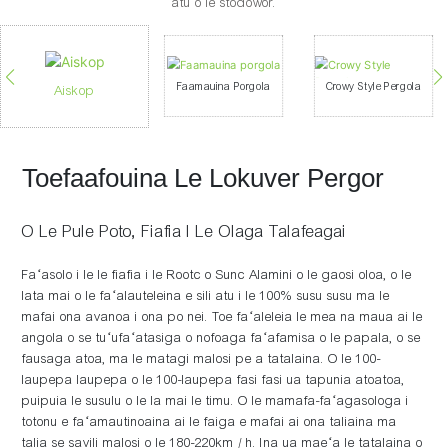
atu o le stodowor.
Faamauina Porgola
Crowy Style Pergola
Aiskop
Toefaafouina Le Lokuver Pergor
O Le Pule Poto, Fiafia I Le Olaga Talafeagai
Faʻasolo i le le fiafia i le Rootc o Sunc Alamini o le gaosi oloa, o le
lata mai o le faʻalauteleina e sili atu i le 100% susu susu ma le
mafai ona avanoa i ona po nei. Toe faʻaleleia le mea na maua ai le
angola o se tuʻufaʻatasiga o nofoaga faʻafamisa o le papala, o se
fausaga atoa, ma le matagi malosi pe a tatalaina. O le 100-
laupepa laupepa o le 100-laupepa fasi fasi ua tapunia atoatoa,
puipuia le susulu o le la mai le timu. O le mamafa-faʻagasologa i
totonu e faʻamautinoaina ai le faiga e mafai ai ona taliaina ma
talia se savili malosi o le 180-220km / h. Ina ua maeʻa le tatalaina o