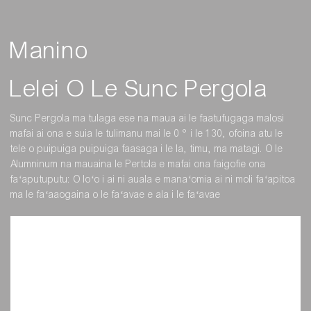
Manino
Lelei O Le Sunc Pergola
Sunc Pergola ma tulaga ese na maua ai le faatufugaga malosi
mafai ai ona e suia le tulimanu mai le 0 ° i le 130, ofoina atu le
tele o puipuiga puipuiga faasaga i le la, timu, ma matagi. O le
Alumninum na mauaina le Pertola e mafai ona faigofie ona
faʻaputuputu: O loʻo i ai ni auala e manaʻomia ai ni moli faʻapitoa
ma le faʻaaogaina o le faʻavae e ala i le faʻavae