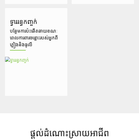
ទ្វាររន្ធកញ្ចក់
បន្ថែមការប៉ះឆើតឆាយខណៈ
ពេលការពារចន្លោះរបស់អ្នកពី
ភ្លៀងនិងធូលី
ផ្តល់ដំណោះស្រាយអាជីព