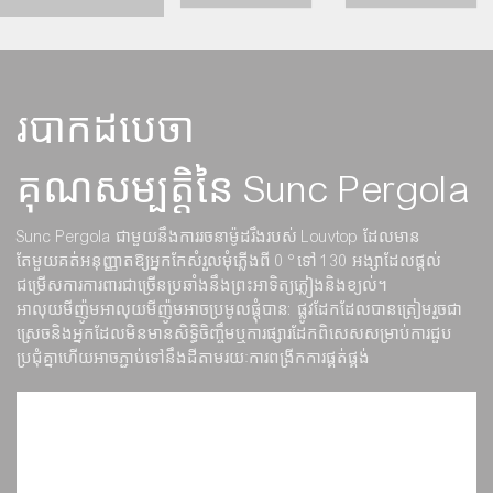
របាកដបេចា
គុណសម្បត្តិនៃ Sunc Pergola
Sunc Pergola ជាមួយនឹងការរចនាម៉ូដរឹងរបស់ Louvtop ដែលមាន
តែមួយគត់អនុញ្ញាតឱ្យអ្នកកែសំរួលមុំភ្លើងពី 0 °ទៅ 130 អង្សាដែលផ្តល់
ជម្រើសការការពារជាច្រើនប្រឆាំងនឹងព្រះអាទិត្យភ្លៀងនិងខ្យល់។
អាលុយមីញ៉ូមអាលុយមីញ៉ូមអាចប្រមូលផ្តុំបាន: ផ្លូវដែកដែលបានត្រៀមរួចជា
ស្រេចនិងអ្នកដែលមិនមានសិទ្ធិចិញ្ចឹមឬការផ្សារដែកពិសេសសម្រាប់ការជួប
ប្រជុំគ្នាហើយអាចភ្ជាប់ទៅនឹងដីតាមរយៈការពង្រីកការផ្គត់ផ្គង់