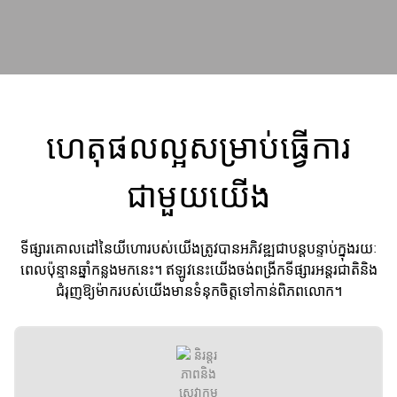
ហេតុផលល្អសម្រាប់ធ្វើការ
ជាមួយយើង
ទីផ្សារគោលដៅនៃយីហោរបស់យើងត្រូវបានអភិវឌ្ឍជាបន្តបន្ទាប់ក្នុងរយៈ
ពេលប៉ុន្មានឆ្នាំកន្លងមកនេះ។ ឥឡូវនេះយើងចង់ពង្រីកទីផ្សារអន្តរជាតិនិង
ជំរុញឱ្យម៉ាករបស់យើងមានទំនុកចិត្តទៅកាន់ពិភពលោក។