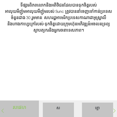
ទីផ្សារពិភពលោកនិងអតិថិជនដែលបានទុកចិត្តរបស់
អាលុយមីញ៉ូមអាលុយមីញ៉ូមរបស់ Sunc ត្រូវបាននាំចេញទៅកាន់ប្រទេស
ចំនួនជាង 30 រួមមាន: សហរដ្ឋអាមេរិកប្រទេសកាណាដាអូស្ត្រាលី
និងហាងកាហ្វេក្រៅរបស់•ទុកចិត្តដោយក្រុមហ៊ុនអភិវឌ្ឍន៍អចលនទ្រព្យ
ស្ថាបត្យករនិងអ្នករចនាទេសភាព។
ចានវីវី
91ed337f-134E-4A90-
8CD0-434A43CB3BEE
របផេហ
ស
ខ្ផោ