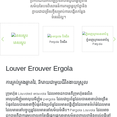
ប្រកបដោយភាពច្នៃប្រឌិតបានជួយធ្វើឱ្យទាន់
សម័យនៃបទពិសោធន៏ការកម្សាន្តក្រៅគ្នានិង
ក្លាយជាជម្រើសថ្មីសម្រាប់ការបង្កើតកន្លែង
ទំនេរដ៏ល្អ។
ភ្នំពេញក្រោនរចនាប័ទ្ម
Pergola បិទជិត
តេសស្កុប
Pergola
Louver Erouver Ergola
ការគ្រប់គ្រងឆ្លាតវៃ, រីករាយជាមួយជីវិតងាយស្រួល
ក្រុមហ៊ុន Louvoled erouvola ដែលអាចដកបានគឺក្រុមហ៊ុនផលិត
អាលុយមីញ៉ូមអាលុយមីញ៉ូម pergola ដែលជាប្រព័ន្ធដែលបានរចនាយ៉ាងច្រើន
បំផុតដែលបានរចនាថ្មីបំផុតនិងប្រព័ន្ធដែលមានពន្លឺភ្លើងដែលមានទំហំធំដែលមាន
ដែលមាននៅបច្ចុប្បន្នដែលមាននៅសម័យទំនើប។ Pergola Louvola ដែលអាច
ដកបានគឺជាការរួមបញ្ចូលគ្នានៃធ្នើផ្ដេកផ្ដេករចនាសម្ព័នពេញលេញនិងខ្យល់ពន្លឺនៅ