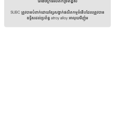
រោងចក្រផលិតកម្រិតខ្ពស់
SUBC ត្រូវបានបំពាក់ដោយខ្សែសង្វាក់ផលិតកម្មទំនើបដែលត្រូវបាន
ឧទ្ទិសដល់ប្រព័ន្ធ atroy alloy អាលុយមីញ៉ូម
អំពីការធ្វើសមកាលកម្ម
ក្រុមហ៊ុន Shanghai Sencc Sinilectical Co. LDD.IS ការផលិត
ប្រកបដោយវិជ្ជាជីវៈការធ្វើឱ្យមានការតុបតែងបង្អួចខាងក្រៅនិងផលិតផល
ដែលមានឋានៈកម្តៅថ្ងៃដែលមានជំនាញនៅតាមដងទន្លេដែលមានជំនាញ
ខ្ពស់ជាងគេក្នុងការធ្វើឱ្យមានអាជីពជាអ្នកមានជំនាញខាង MauFacture
សម្រាប់ជិត 18 ឆ្នាំ
បទពិសោធន៍ផលិតកម្ម: ច្រើនជាង 18 ឆ្នាំប្រភេទនៃផលិតផលដែលអាច