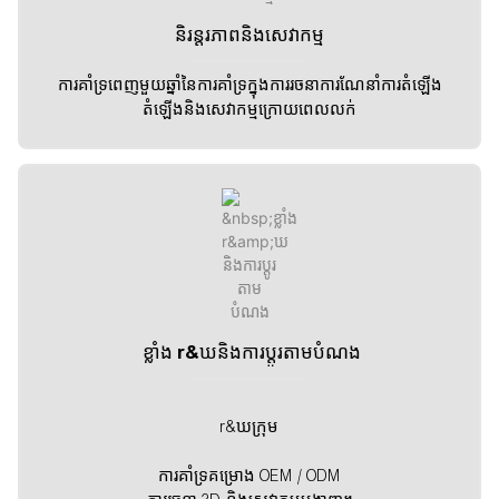
និរន្តរភាពនិងសេវាកម្ម
ការគាំទ្រពេញមួយឆ្នាំនៃការគាំទ្រក្នុងការរចនាការណែនាំការតំឡើង
តំឡើងនិងសេវាកម្មក្រោយពេលលក់
ខ្លាំង r&ឃនិងការប្តូរតាមបំណង
r&ឃក្រុម
ការគាំទ្រគម្រោង OEM / ODM