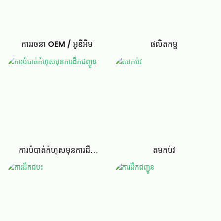
ការរចនា OEM / អូឌីអឹម
ផលិតកម្ផ
ការបំបាត់កំហុសមុនការដឹក
តមកប់វ
ជញ្ជូន