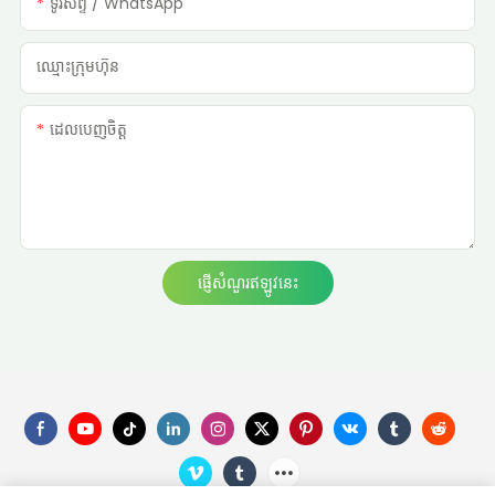
ទូរស័ព្ទ / WhatsApp
ឈ្មោះក្រុមហ៊ុន
ដេលបេញចិត្ដ
ផ្ញើសំណួរឥឡូវនេះ