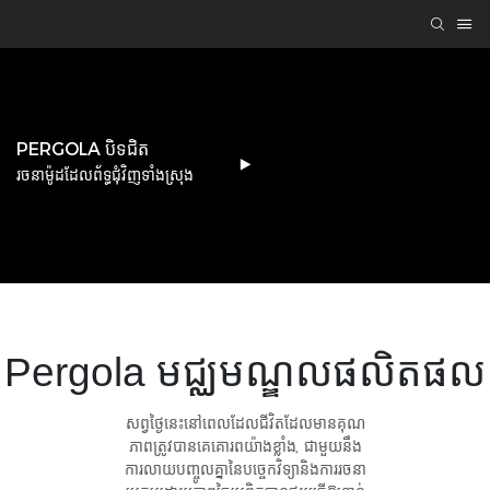
PERGOLA បិទជិត
រចនាម៉ូដដែលព័ទ្ធជុំវិញទាំងស្រុង
Pergola
មជ្ឈមណ្ឌលផលិតផល
សព្វថ្ងៃនេះនៅពេលដែលជីវិតដែលមានគុណ
ភាពត្រូវបានគេគោរពយ៉ាងខ្លាំង, ជាមួយនឹង
ការលាយបញ្ចូលគ្នានៃបច្ចេកវិទ្យានិងការរចនា