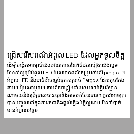
ជ្រើសរើសពណ៌អំពូល LED ដែលអ្នកចូលចិត្ត
ដើម្បីបង្កើតអារម្មណ៍និងបរិយាកាសនៃពិធីជប់លៀងយើងសូម
ណែនាំឱ្យប្រើអំពូល LED ដែលមានពណ៌ចម្រុះនៅលើ pergola ។
អំពូល LED នឹងជាជំរើសល្អបំផុតសម្រាប់ Pergola ដែលតុបតែង
តាមរបៀបណាមួយ។ តាមពិតចង្កៀងទាំងនេះអាចបំភ្លឺបរិស្ថាន
ណាមួយនិងប្រើប្រាស់បានយូរនិងអាចបត់បែនបាន។ ពួកវាអាចត្រូវ
បានបញ្ចូលទៅក្នុងការរចនានិងផ្តល់ភ្លើងបំភ្លឺល្អដោយមិនចាំបាច់
មានអំពូលបន្ថែម