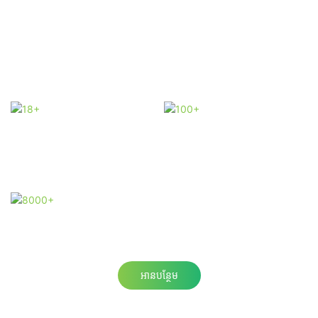
រកបាន: មានច្រើនជាង 60 ប្រទេស។ សមត្ថភាពផលិតកម្មខ្ពស់•ប្រព័ន្ធ
ផលិតកម្មប្រចាំខែ: ទិន្នផលប្រចាំឆ្នាំ: 100,000+ នៃ
អាលុយមីញ៉ូមអាលុយមីញ៉ូម - ពេលវេលានាំមុខ: ការបញ្ជាទិញស្តង់ដារ
បានផ្តល់ជូនក្នុងរយៈពេល 7-15 ឆ្នាំ
18+
100+
ជាមួយនឹងបទ
ពិសោធន៍ 18 ឆ្នាំ
យើងមានក្រុមជំនាញ
8000+
រោងចក្រ 8000 ម៉ែ
ត្រការ៉េ
អានបន្ថែម