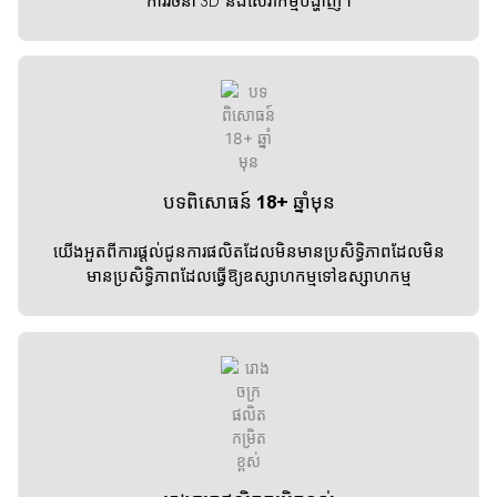
ការរចនា 3D និងសេវាកម្មបង្ហាញ។
បទពិសោធន៍ 18+ ឆ្នាំមុន
យើងអួតពីការផ្តល់ជូនការផលិតដែលមិនមានប្រសិទ្ធិភាពដែលមិន
មានប្រសិទ្ធិភាពដែលធ្វើឱ្យឧស្សាហកម្មទៅឧស្សាហកម្ម