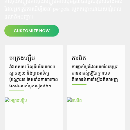
អាលុយមីញ៉ូមអាលុយមីញ៉ូមអាល់ប៊ុមផ្តល់ជូននូវជម្រើសទាំងអស់
ដែលអ្នកត្រូវការដើម្បីរចនា pergola ល្អឥតខ្ចោះដោយសន្សំពេល
វេលានិងបញ្ហា។
CUSTOMIZE NOW
អេក្រង់ហ្ស៊ីប
ការបិត
វាំងនននេះមិនត្រឹមតែអាចទប់
ការផ្លាស់ប្តូរដែលអាចលៃតម្រូវ
ស្កាត់ខ្យល់ និងព្រះអាទិត្យ
បានអាចសូម្បីតែគ្មានបទ
ប៉ុណ្ណោះទេ ថែមទាំងការពារភាព
ពិសោធន៍ការតំឡើងគឺសាមញ្ញ
ឯកជនរបស់អ្នកទៀតផង។