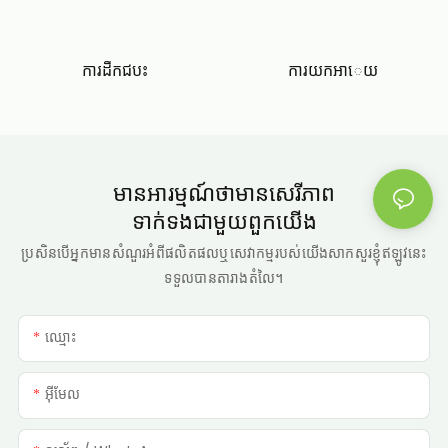
ការយកអាេយ
ការដឹកជបះ
មានអារម្មណ៍ថាមានសេរីភាព
ទាក់ទងជាមួយពួកយើង
ប្រសិនបើអ្នកមានសំណួរអំពីផលិតផលឬសេវាកម្មរបស់យើងសាកសួរខ្ញុំឥឡូវនេះ
ទទួលបានតារាងតំលៃ។
ឈ្មោះ
អ៊ីមែល