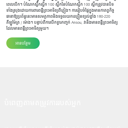
ពេលបើក។ បំណែកស្លឹកស្លឹក 100 ស្លឹកនៃបំណែកស្លឹក 100 ស្លឹកត្រូវបានបិទ
ទាំងស្រុងដោយការពារពន្លឺព្រះអាទិត្យពីភ្លៀង។ ការរៀបចំផ្ទៃក្នុងមានកាតព្វកិច្ច
ធានាឱ្យប្រព័ន្ធនេះមានសមត្ថភាពនិងទទួលយកល្បឿនខ្យល់ខ្លាំង 180-220
គីឡូម៉ែត្រ / ម៉ោង។ បន្ទាប់ពីការបើកទ្វារកញ្ចក់ Ansou, វានឹងមានពន្លឺព្រះអាទិត្យ
ដែលមានពន្លឺព្រះអាទិត្យមួយ។
អានបន្ថែម
បំពេញតាមតម្រូវការរបស់អ្នក