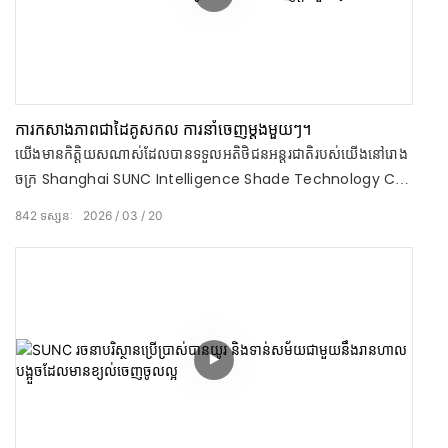
ការកសាងភាពជាដៃគូសកល ការនាំចេញម្តងមួយៗ។
យើងមានកិត្តិយសណាស់ដែលបានទទួលអតិថិជនអន្តរជាតិរបស់យើងនៅរោង
ចក្រ Shanghai SUNC Intelligence Shade Technology Co.,
Ltd ក្នុងសប្តាហ៍នេះ។ គ្មានអ្វីជំនួសការមើលឃើញវិស្វកម្មភាពជាក់លាក់យ៉ាង
842
ទស្សនៈ
2026
03
20
ជិតស្និទ្ធនោះទេ។