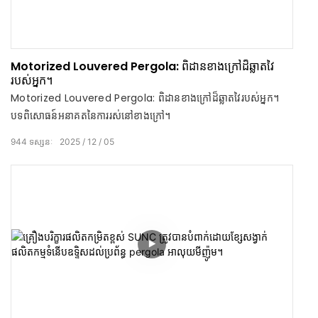
Motorized Louvered Pergola: ពិដានខាងក្រៅដ៏ឆ្លាតវៃ
របស់អ្នក។
Motorized Louvered Pergola: ពិដានខាងក្រៅដ៏ឆ្លាតវៃរបស់អ្នក។
បទពិសោធន៍អនាគតនៃការរស់នៅខាងក្រៅ។
944
ទស្សនៈ
2025
12
05