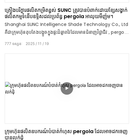
គ្រឿងបរិក្ខារផលិតកម្រិតខ្ពស់ SUNC ត្រូវបានបំពាក់ដោយខ្សែសង្វាក់
ផលិតកម្មទំនើបឧទ្ទិសដល់ប្រព័ន្ធ pergola អាលុយមីញ៉ូម។
Shanghai SUNC Intelligence Shade Technology Co., Ltd
គឺជាក្រុមហ៊ុនតុបតែងបង្អួចក្នុងផ្ទះដ៏ឆ្លាតវៃដែលមានជំនាញវិជ្ជាជីវៈ, pergola
ខាងក្រៅ, ផលិតផល sunshade វិស្វកម្មអ្នកផ្គត់ផ្គង់ដំណោះស្រាយប្រព័ន្ធរួម
777
ទស្សនៈ
2025
11
19
បញ្ចូលគ្នា។
ក្រុមហ៊ុនផលិតឧបករណ៍បំបាត់កំហុស pergola ដែលអាចដកចេញ
បានលក់ដុំ