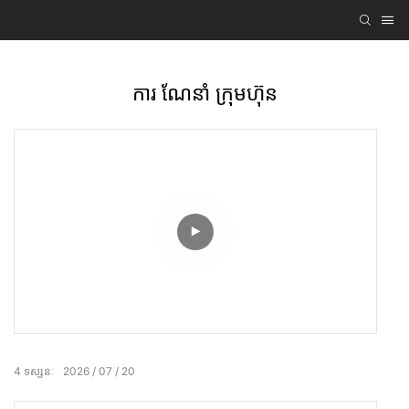
ការ ណែនាំ ក្រុមហ៊ុន
4
ទស្សនៈ
2026
07
20