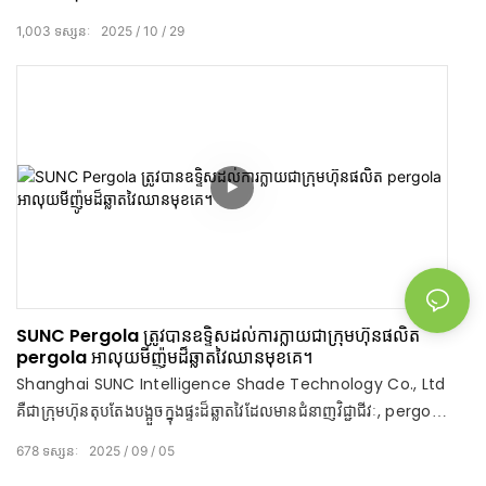
1,003
ទស្សនៈ
2025
10
29
SUNC Pergola ត្រូវបានឧទ្ទិសដល់ការក្លាយជាក្រុមហ៊ុនផលិត
pergola អាលុយមីញ៉ូមដ៏ឆ្លាតវៃឈានមុខគេ។
Shanghai SUNC Intelligence Shade Technology Co., Ltd
គឺជាក្រុមហ៊ុនតុបតែងបង្អួចក្នុងផ្ទះដ៏ឆ្លាតវៃដែលមានជំនាញវិជ្ជាជីវៈ, pergola
ខាងក្រៅ, ផលិតផល sunshade វិស្វកម្មអ្នកផ្គត់ផ្គង់ដំណោះស្រាយប្រព័ន្ធរួម
678
ទស្សនៈ
2025
09
05
បញ្ចូលគ្នា។ ចាប់តាំងពីការបង្កើតឡើងនៅក្នុងឆ្នាំ 2008 ក្រុមហ៊ុន SUNC