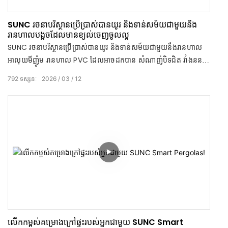
SUNC រចនា​បរិស្ថាន​ប្រើប្រាស់​បានយូរ និង​ទាន់សម័យ​ជាមួយ​នឹង​
រានហាល​បង្អួច​ដែល​មាន​ខ្យល់​ចេញចូល​ល្អ
SUNC រចនា​បរិស្ថាន​ប្រើប្រាស់​បានយូរ និង​ទាន់សម័យ​ជាមួយ​នឹង​រានហាល​
អាលុយមីញ៉ូម រានហាល​ PVC ដែលអាច​ដក​បាន សំណាញ់​បិទ​ជិត វាំងនន​
រំកិល​ខាងក្រៅ និង​ហ្គាហ្សូស។
792
ទស្សនៈ
2026
03
12
លើកកម្ពស់គម្រោងក្រៅផ្ទះរបស់អ្នកជាមួយ SUNC Smart