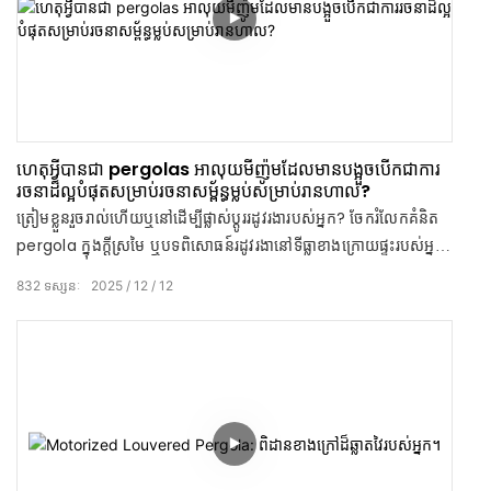
ហេតុអ្វីបានជា pergolas អាលុយមីញ៉ូមដែលមានបង្អួចបើកជាការ
រចនាដ៏ល្អបំផុតសម្រាប់រចនាសម្ព័ន្ធម្លប់សម្រាប់រានហាល?
ត្រៀមខ្លួនរួចរាល់ហើយឬនៅដើម្បីផ្លាស់ប្តូររដូវរងារបស់អ្នក? ចែករំលែកគំនិត
pergola ក្នុងក្តីស្រមៃ ឬបទពិសោធន៍រដូវរងានៅទីធ្លាខាងក្រោយផ្ទះរបស់អ្នក
នៅក្នុងមតិយោបល់ខាងក្រោម!
832
ទស្សនៈ
2025
12
12