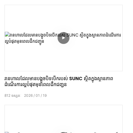
រានហាល​ដែលមាន​បង្អួច​បិទបើក​របស់ SUNC ស្ថិតក្នុងស្ថានភាព
ដំណើរការល្អបំផុតមុនពេលដឹកជញ្ជូន
812
ទស្សនៈ
2026
01
19