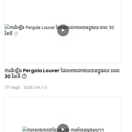
ការដំឡើង Pergola Louver ដែលអាចដកថយបានក្នុងរយៈពេល
30 វិនាទី ⏱️
771
ទស្សនៈ
2026
04
13