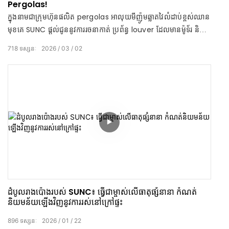
Pergolas!
ក្នុងនាមជាក្រុមហ៊ុនផលិត pergolas អាលុយមីញ៉ូមឆ្លាតវៃលំដាប់ខ្ពស់ឈាន
មុខគេ SUNC ផ្តល់ជូននូវការរចនាកាត់ ប្រព័ន្ធ louver ដែលមានម៉ូទ័រ និង
គុណភាពខ្ពស់ដើម្បីផ្លាស់ប្តូរកន្លែងក្រៅផ្ទះណាមួយ។ សម្រាប់ខែមីនាទាំងមូល
718
ទស្សនៈ
2026
03
02
សូមរីករាយជាមួយការសន្សំជាលំដាប់លើការបញ្ជាទិញច្រើន៖ ចំណាយលើសពី
10,000 ដុល្លារ → បញ្ចុះតម្លៃ 2% ចំណាយលើសពី 30,000 ដុល្លារ →
បញ្ចុះតម្លៃ 5% ចំណាយលើសពី 50,000 ដុល្លារ → បញ្ចុះតម្លៃ 10%
ដំបូល​រាង​ប៉ោង​របស់ SUNC៖ ធ្វើជាម្ចាស់លើធាតុផ្សំនានា កំណត់
និយមន័យឡើងវិញនូវការរស់នៅក្រៅផ្ទះ
896
ទស្សនៈ
2026
01
22