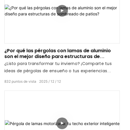
¿Por qué las pérgolas con lamas de aluminio
son el mejor diseño para estructuras de
sombreado de patios?
¿Listo para transformar tu invierno? ¡Comparte tus
ideas de pérgolas de ensueño o tus experiencias
invernales en el patio trasero en los comentarios!
832
puntos de vista
2025
12
12