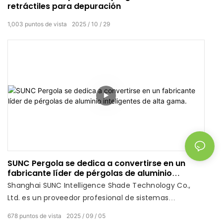
retráctiles para depuración
1,003
puntos de vista
2025
10
29
SUNC Pergola se dedica a convertirse en un
fabricante líder de pérgolas de aluminio
inteligentes de alta gama.
Shanghai SUNC Intelligence Shade Technology Co.,
Ltd. es un proveedor profesional de sistemas
integrados de decoración inteligente de ventanas
678
puntos de vista
2025
09
05