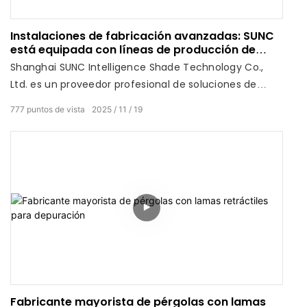
Instalaciones de fabricación avanzadas: SUNC
está equipada con líneas de producción de
última generación dedicadas al sistema de
Shanghai SUNC Intelligence Shade Technology Co.,
pérgolas de aleación de aluminio.
Ltd. es un proveedor profesional de soluciones de
sistemas integrados para la decoración inteligente de
777
puntos de vista
2025
11
19
ventanas interiores, pérgolas exteriores y productos
de protección solar de ingeniería.
Fabricante mayorista de pérgolas con lamas