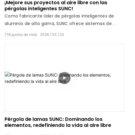
¡Mejore sus proyectos al aire libre con las
pérgolas inteligentes SUNC!
Como fabricante líder de pérgolas inteligentes de
aluminio de alta gama, SUNC ofrece sistemas de
lamas motorizadas de diseño vanguardista y una
718
puntos de vista
2026
03
02
calidad superior para transformar cualquier espacio
exterior. Durante todo el mes de marzo, disfrute de
descuentos escalonados en pedidos al por mayor:
Gaste más de $10,000 → 2% de descuento. Gaste más
de $30,000 → 5% de descuento. Gaste más de
$50,000 → 10% de descuento.
Pérgola de lamas SUNC: Dominando los
elementos, redefiniendo la vida al aire libre