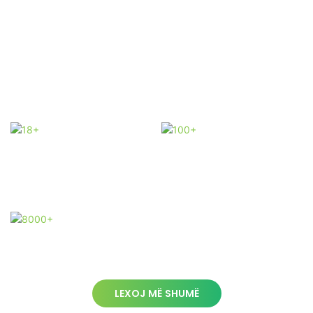
Kapaciteti i lartë i prodhimit • Kapaciteti mujor i prodhimit:
Mbi 10,000 metra katror sisteme pergola • Prodhimi vjetor:
100,000+ grupe të pjergave të aluminit • Koha e plumbit:
Urdhërat standarde të dorëzuara brenda 7-15 ditëve të
punës
18+
100+
Me 18 vjet
përvojë
Ne kemi një
ekip profesional
8000+
Fabrika 8000
metra katrorë
LEXOJ MË SHUMË