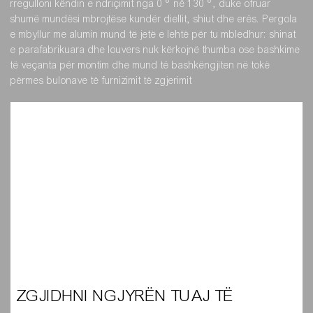
rregulloni këndin e ndriçimit nga 0 ° në 130 °, duke ofruar
shumë mundësi mbrojtëse kundër diellit, shiut dhe erës. Pergola
e mbyllur me alumin mund të jetë e lehtë për tu mbledhur: shinat
e parafabrikuara dhe louvers nuk kërkojnë thumba ose bashkime
të veçanta për montim dhe mund të bashkëngjiten në tokë
përmes bulonave të furnizimit të zgjerimit
ZGJIDHNI NGJYRËN TUAJ TË