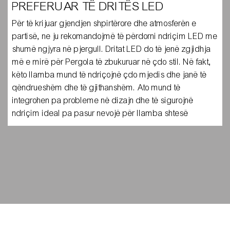
PREFERUAR TË DRITËS LED
Për të krijuar gjendjen shpirtërore dhe atmosferën e
partisë, ne ju rekomandojmë të përdorni ndriçim LED me
shumë ngjyra në pjergull. Dritat LED do të jenë zgjidhja
më e mirë për Pergola të zbukuruar në çdo stil. Në fakt,
këto llamba mund të ndriçojnë çdo mjedis dhe janë të
qëndrueshëm dhe të gjithanshëm. Ato mund të
integrohen pa probleme në dizajn dhe të sigurojnë
ndriçim ideal pa pasur nevojë për llamba shtesë