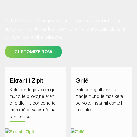
SUNC Alumini Pergola ofron të gjitha opsionet që ju
nevojiten për të hartuar pjergullën e përsosur, duke ju
kursyer kohë dhe telashe.
CUSTOMIZE NOW
Ekrani i Zipit
Grilë
Këto perde jo vetëm që
Grilë e rregullueshme
mund të bllokojnë erën
madje mund të mos ketë
dhe diellin, por edhe të
përvojë, instalimi është i
mbrojnë privatësinë tuaj
thjeshtë
personale.