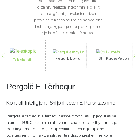
saj inovative të teknologjisë dhe
dizajnit, realizon integrimin e diellit
dhe argëtimit, revolucionarizon
përvojën e kohës së lirë në natyrë dhe
bëhet një zgjedhje e re për krijimin e
një hapësire ideale në natyrë.
Pjergull E Mbyllur
Stil I Kurorës Pergola
Teleskopik
Pergolë E Tërhequr
Kontroll Inteligjent, Shijoni Jetën E Përshtatshme
Pergola e tërhequr e tërhequr është prodhuesi i pjergullës së
aluminit SUNC, sistemi i rafteve me xham të përkthyer me ujë të
përkthyer më të fundit, i papërshkueshëm nga uji dhe i
operueshëm, i cili aktualisht është i disponueshëm në kohët