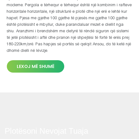
moderne. Pergola e tërhequr e tërhequr është një kombinim i rafteve
horizontale horizontale, një strukturë e plotë dhe një erë e lehtë kur
hapet. Pjesa me gjethe 100 gjethe të pjesës me gjethe 100 gjethe
është plotësisht e mbyllur, duke parandaluar rrezet e diellit nga
shiu. Aranzhimi i brendshëm me detyrë të rëndë siguron që sistemi
të jetë plotësisht i aftë dhe pranon një shpejtësi të fortë të erës prej
180-220km/orë. Pas hapjes së portës së qelqit Ansou, do të ketë një
dhomë dielli në lëvizje.
LEXOJ MË SHUMË
Plotësoni Nevojat Tuaja