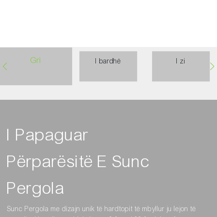
Vilë
91ed337f-134e-4a90-
8cd0-434a43cb3bee
Gri
I bardhë
I zi
I Papaguar
Përparësitë E Sunc
Pergola
Sunc Pergola me dizajn unik të hardtopit të mbyllur ju lejon të