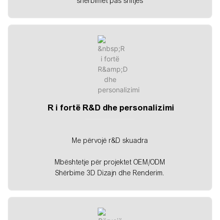
shërbimet pas shitjes
R i fortë R&D dhe personalizimi
Me përvojë r&D skuadra
Mbështetje për projektet OEM/ODM
Shërbime 3D Dizajn dhe Renderim.