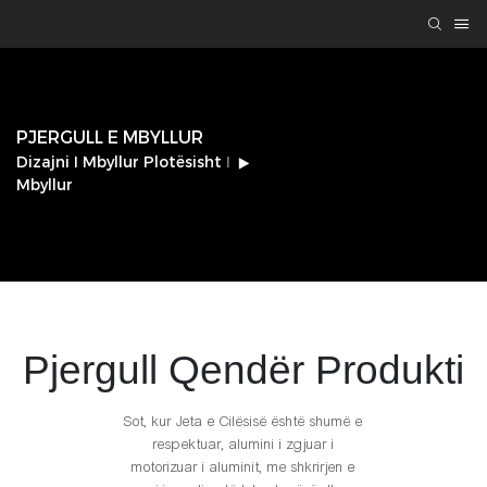
PJERGULL E MBYLLUR
Dizajni I Mbyllur Plotësisht I
Mbyllur
Pjergull
Qendër Produkti
Sot, kur Jeta e Cilësisë është shumë e
respektuar, alumini i zgjuar i
motorizuar i aluminit, me shkrirjen e