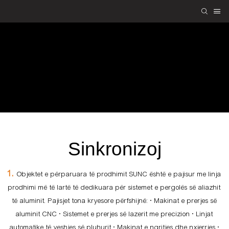
Rreth nesh
SUNC
Rreth nesh
Sinkronizoj
1.
Objektet e përparuara të prodhimit SUNC është e pajisur me linja
prodhimi më të lartë të dedikuara për sistemet e pergolës së aliazhit
të aluminit. Pajisjet tona kryesore përfshijnë: • Makinat e prerjes së
aluminit CNC • Sistemet e prerjes së lazerit me precizion • Linjat
automatike të veshjes së pluhurit • Makinat e ngritjes dhe nxjerrjes •