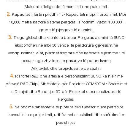
Makinat inteligjente të montimit dhe paketimit.
2.
Kapaciteti i lartë i prodhimit • Kapaciteti mujor i prodhimit: Mbi
10,000 metra katrorë sisteme pergola • Prodhimi vjetor: 100,000+
grupe të pjergave të aluminit.
3.
Tregu global dhe klientët e besuar Pergolas alumini të SUNC
eksportohen në mbi 30 vende, të përdorura gjerësisht në
vendpushimet, vilat, plazhet tregtare dhe kafenetë e jashtme • të
besuar nga zhvilluesit e pasurive të patundshme,
Arkitektët, dhe projektuesit e peizazhit.
4.
R i fortë R&D dhe aftësia e personalizimit SUNC ka një r me
përvojë R&D Ekipi, Mbështetje për Projektet OEM/ODM • Shërbimet
e Dizajnit dhe Renditjes 3D për Projektet e personalizuara të
Pergolës.
5.
Ne ofrojmë mbështetje të plotë të ciklit jetësor duke përfshirë
konsultimin e projektimit, udhëzimet e instalimit dhe shërbimet e
pas-shitjes