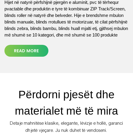
Hijet në natyrë përfshijnë pjergën e aluminit, pvc të tërhequr
pvactable dhe produktin e tyre të kombinuar ZIP Track/Screen,
blinds roller në natyrë dhe belveder. Hije e brendshme mbulon
blinds manuale, blinds rrotullues të motorizuar, të cilat përfshijnë
blinds zebra, blinds bambu, blinds huall mjalti etj, gjithsej mbulon
më shumë se 10 kategori, dhe më shumë se 100 produkte
READ MORE
Përdorni pjesët dhe
materialet më të mira
Detaje mahnitëse klasike, elegante, lëvizje e hollë, garanci
dhjetë vjeçare. Ju nuk duhet të vendoseni.