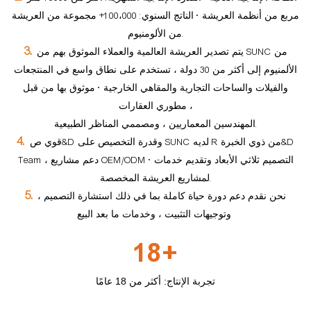
مربع من أنظمة العريشة • الناتج السنوي: 100،000+ مجموعة من العريشة
من الألومنيوم.
3.
يتم تصدير العريشة العالمية والعملاء الموثوق بهم من SUNC من
الألمنيوم إلى أكثر من 30 دولة ، تستخدم على نطاق واسع في المنتجعات
والفيلات والساحات التجارية والمقاهي الخارجية • موثوق بها من قبل
مطوري العقارات ،
المهندسين المعماريين ، ومصممي المناظر الطبيعية.
4.
قوي ص&D وقدرة التخصيص على SUNC لديه R من ذوي الخبرة&D
Team ، دعم مشاريع OEM/ODM • التصميم ثلاثي الأبعاد وتقديم خدمات
لمشاريع العريشة المخصصة.
5.
نحن نقدم دعم دورة حياة كاملة بما في ذلك استشارة التصميم ،
وتوجيهات التثبيت ، وخدمات ما بعد البيع
18+
تجربة الإنتاج: أكثر من 18 عامًا