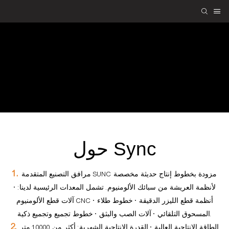
معلومات عنا
معلومات عنا
SUNC
حول Sync
1.
مرافق التصنيع المتقدمة SUNC مزودة بخطوط إنتاج حديثة مخصصة
لأنظمة العريشة من سبائك الألومنيوم. تشمل المعدات الرئيسية لدينا: •
آلات قطع الألومنيوم CNC • أنظمة قطع الليزر الدقيقة • خطوط طلاء
المسحوق التلقائي • آلات الصب والبثق • خطوط تجميع وتجميع ذكية.
2.
الطاقة الإنتاجية العالية • القدرة الإنتاجية الشهرية: أكثر من 10000 متر