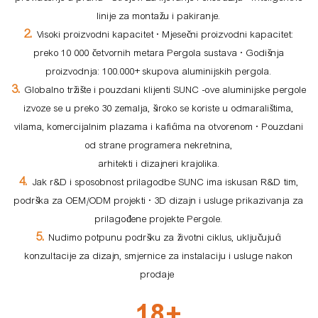
linije za montažu i pakiranje.
2.
Visoki proizvodni kapacitet • Mjesečni proizvodni kapacitet:
preko 10 000 četvornih metara Pergola sustava • Godišnja
proizvodnja: 100.000+ skupova aluminijskih pergola.
3.
Globalno tržište i pouzdani klijenti SUNC -ove aluminijske pergole
izvoze se u preko 30 zemalja, široko se koriste u odmaralištima,
vilama, komercijalnim plazama i kafićima na otvorenom • Pouzdani
od strane programera nekretnina,
arhitekti i dizajneri krajolika.
4.
Jak r&D i sposobnost prilagodbe SUNC ima iskusan R&D tim,
podrška za OEM/ODM projekti • 3D dizajn i usluge prikazivanja za
prilagođene projekte Pergole.
5.
Nudimo potpunu podršku za životni ciklus, uključujući
konzultacije za dizajn, smjernice za instalaciju i usluge nakon
prodaje
18+