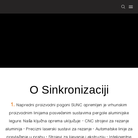
O nama
SUNC
O nama
O Sinkronizaciji
1.
Napredni proizvodni pogoni SUNC opremljen je vrhunskim
proizvodnim linijama posvećenim sustavima pergole aluminijske
legure. Naša ključna oprema uključuje: • CNC strojevi za rezanje
aluminija • Precizni laserski sustavi za rezanje • Automatske linije za
prevlačenje u prahu • Strojevi za lijevanje i ekstruziju • Inteligentne