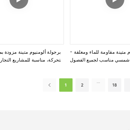
م متينة مقاومة للماء ومغلقة -
برجولة ألومنيوم متينة مزودة ب
 شمسي مناسب لجميع الفصول
متحركة، مناسبة للمشاريع التجاري
بيع بالجملة (M/ODM
...
1
2
18