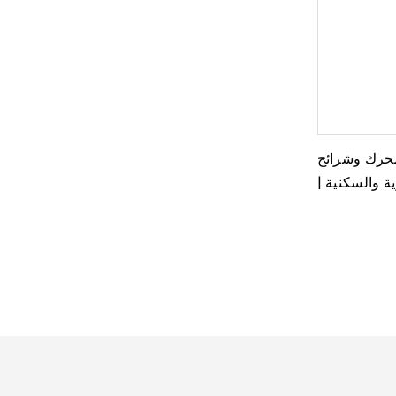
محرك وشرائح
ة والسكنية |
OE)