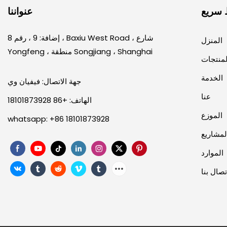
 سريع
عنواننا
إضافة: 9 ، رقم 8 ، Baxiu West Road ، شارع
المنزل
Yongfeng ، منطقة Songjiang ، Shanghai
لمنتجات
الخدمة
جهة الاتصال: فيفيان وي
عنا
الهاتف: +86 18101873928
الموزع
whatsapp: +86 18101873928
لمشاريع
الموارد
تصال بنا