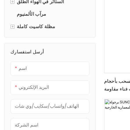
+
الستائر الدوارة اليدوية
الستائر في الهواء الطلق
الستائر الدوارة الآلية
شفرات خارجية
مرآب الألمنيوم
+
الستائر الدوارة في الهواء الطلق
مظلة كاسيت كاملة
مظلات ذراع قابلة للطي
أرسل استفسارك
اسم
لسحب بأحجام
البريد الإلكتروني
فناء مقاومة
OEM/OD)
الهاتف/واتساب/سكايب/وي شات
اسم الشركة