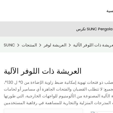
سية
عريشة ذات اللوفر الآلية
العريشة لوفر
المنتجات
SUNC
العريشة ذات اللوفر الآلية
العريشة المصنوعة من الألومنيوم المزودة بمحركات ذات سقف مزود بفتحات تهوية قابلة للتعديل: يتيح لك التصميم الفريد للسقف الصلب ذو فتحات تهوية إمكانية ضبط زاوية الإضاءة من 0° ل 130°،
ميع: لا تتطلب القضبان والفتحات الجاهزة أي مسامير أو لحامات