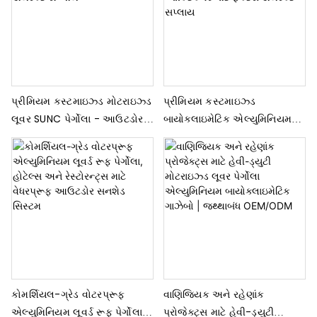
પ્રીમિયમ કસ્ટમાઇઝ્ડ મોટરાઇઝ્ડ
પ્રીમિયમ કસ્ટમાઇઝ્ડ
લૂવર SUNC પેર્ગોલા - આઉટડોર
બાયોક્લાઇમેટિક એલ્યુમિનિયમ
આર્કિટેક્ચર માટે ફેક્ટરી ડાયરેક્ટ
લૂવર પેર્ગોલા - આઉટડોર
સપ્લાય
આર્કિટેક્ચર માટે ફેક્ટરી ડાયરેક્ટ
સપ્લાય
કોમર્શિયલ-ગ્રેડ વોટરપ્રૂફ
વાણિજ્યિક અને રહેણાંક
એલ્યુમિનિયમ લૂવર્ડ રૂફ પેર્ગોલા,
પ્રોજેક્ટ્સ માટે હેવી-ડ્યુટી