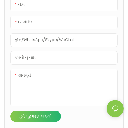
નામ
ઈ-મેઈલ
ફોન/WhatsApp/Skype/WeChat
કંપની નું નામ
સામગ્રી
હવે પૂછપરછ મોકલો