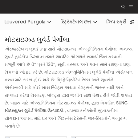
Louvered Pergola
રિટ્રેક્ટેબલ છત
ઝિપ સ્ક્રીન
મોટરાઇઝ્ડ લુવેર્ડ પેર્ગોલા
એડજસ્ટેબલ લૂવર્ડ રૂફ સાથે મોટરાઇઝ્ડ એલ્યુમિનિયમ પેર્ગોલા: અનન્ય
લુવર્ડ હાર્ડટોપ ડિઝાઇન તમને લાઇટિંગ એંગલને સમાયોજિત કરવાની
મંજૂરી આપે છે 0° પ્રતે 130°, સૂર્ય, વરસાદ અને પવન સામે રક્ષણના ઘણા
વિકલ્પો ઓફર કરે છે. મોટરાઇઝ્ડ એલ્યુમિનિયમ લુવેર્ડ પેર્ગોલા એસેમ્બલ
કરવા માટે સરળ હોઈ શકે છે: પ્રિફેબ્રિકેટેડ રેલ્સ અને લૂવર્સને
એસેમ્બલી માટે કોઈ ખાસ રિવેટ્સ અથવા વેલ્ડ્સની જરૂર નથી અને
સપ્લાય કરેલા વિસ્તરણ બોલ્ટ્સ દ્વારા જમીન સાથે સ્થિર રીતે જોડી શકાય
છે. બાહ્ય માટે એલ્યુમિનિયમ મોટરાઇઝ્ડ પેર્ગોલા, દ્વારા વિકસિત
SUNC
મોટરયુક્ત લુવેર્ડ પેર્ગોલા ઉત્પાદકો
, વપરાશકર્તાઓની સુખાકારીમાં
યોગદાન આપવા માટે ઘર અને બિઝનેસ ટેરેસની જરૂરિયાતોને અનુરૂપ
બનાવે છે.