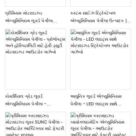
પ્રીમિયમ મોટરાઇઝ્ડ
કસ્ટમ સાઈઝ રિટ્રેક્ટેબલ
એલ્યુમિનિયમ લૂવર્ડ પેર્ગોલા
એલ્યુમિનિયમ પેર્ગોલા ઉત્પાદક |
(જથ્થાબંધ અને જથ્થાબંધ ઓર્ડર
OEM/ODM વોટરપ્રૂફ પેશિયો
ઉપલબ્ધ)
ગાઝેબો હોલસેલ
કોમર્શિયલ ગ્રેડ લૂવર્ડ
આધુનિક લૂવર્ડ એલ્યુમિનિયમ
એલ્યુમિનિયમ પેર્ગોલા -
પેર્ગોલા - LED લાઇટ્સ સાથે
પ્રોજેક્ટ્સ અને હોસ્પિટાલિટી માટે
મોટરાઇઝ્ડ રિટ્રેક્ટેબલ આઉટડોર
હેવી ડ્યુટી મોટરાઇઝ્ડ આઉટડોર
ગાઝેબો
ગાઝેબો