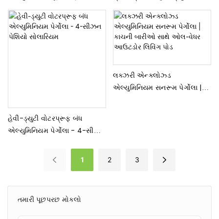
હોટેલ્સ અને રેસ્ટોરન્ટ્સ માટે
મોટરાઇઝ્ડ લૂવર પેર્ગોલા
વેધરપ્રૂફ આઉટડોર સનશેડ
એલ્યુમિનિયમ બાયોક્લાઇમેટિક
સિસ્ટમ
ગાઝેબો | જથ્થાબંધ OEM/ODM
લક્ઝરી એન્ક્લોઝ્ડ
એલ્યુમિનિયમ સનરૂમ પેર્ગોલા |
કાચની બારીઓ સાથે ઓલ-વેધર
આઉટડોર લિવિંગ પોડ
હેવી-ડ્યુટી વોટરપ્રૂફ બંધ
એલ્યુમિનિયમ પેર્ગોલા - 4-સીઝન
પેશિયો સોલારિયમ
1
2
3
તમારી પૂછપરછ મોકલો