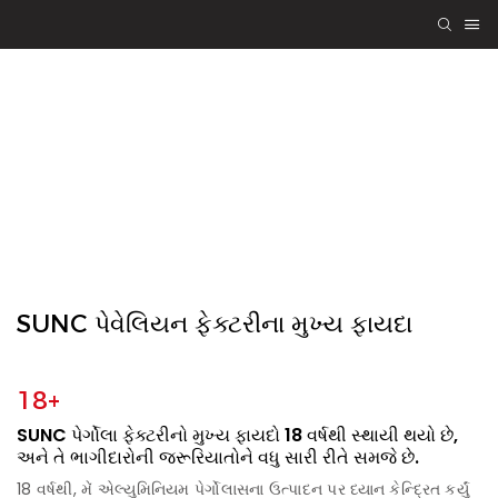
SUNC પેર્ગોલા
એન્જિનિયરિંગ
ગુણવત્તા, જોડાવાથી
બંનેને ફાયદો
SUNC પેવેલિયન ફેક્ટરીના મુખ્ય ફાયદા
18+
SUNC પેર્ગોલા ફેક્ટરીનો મુખ્ય ફાયદો 18 વર્ષથી સ્થાયી થયો છે,
અને તે ભાગીદારોની જરૂરિયાતોને વધુ સારી રીતે સમજે છે.
18 વર્ષથી, મેં એલ્યુમિનિયમ પેર્ગોલાસના ઉત્પાદન પર ધ્યાન કેન્દ્રિત કર્યું