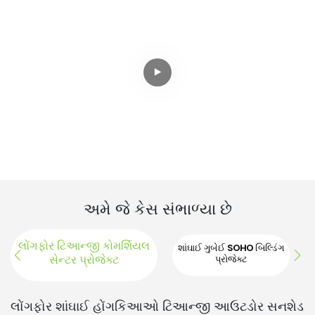
અમે જે કેસ સંભાળ્યા છે
લોંગફોર ટિઆન્જી કોમર્શિયલ
શાંઘાઈ ગુબેઈ SOHO બિલ્ડિંગ
સેન્ટર પ્રોજેક્ટ
પ્રોજેક્ટ
શાંઘ
લોંગફોર શાંઘાઈ હોંગકિઆઓ ટિઆન્જી આઉટડોર સનશેડ