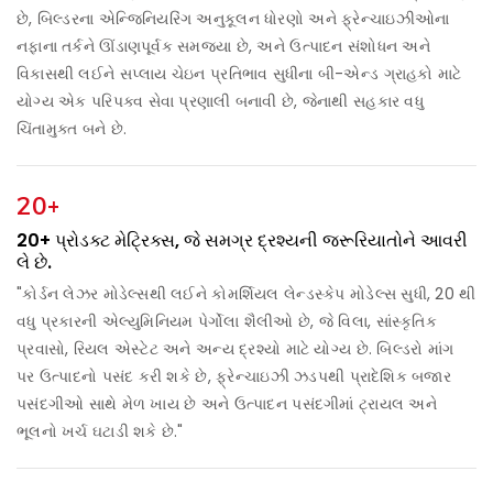
છે, બિલ્ડરના એન્જિનિયરિંગ અનુકૂલન ધોરણો અને ફ્રેન્ચાઇઝીઓના
નફાના તર્કને ઊંડાણપૂર્વક સમજ્યા છે, અને ઉત્પાદન સંશોધન અને
વિકાસથી લઈને સપ્લાય ચેઇન પ્રતિભાવ સુધીના બી-એન્ડ ગ્રાહકો માટે
યોગ્ય એક પરિપક્વ સેવા પ્રણાલી બનાવી છે, જેનાથી સહકાર વધુ
ચિંતામુક્ત બને છે.
20+
20+ પ્રોડક્ટ મેટ્રિક્સ, જે સમગ્ર દ્રશ્યની જરૂરિયાતોને આવરી
લે છે.
"કોર્ડન લેઝર મોડેલ્સથી લઈને કોમર્શિયલ લેન્ડસ્કેપ મોડેલ્સ સુધી, 20 થી
વધુ પ્રકારની એલ્યુમિનિયમ પેર્ગોલા શૈલીઓ છે, જે વિલા, સાંસ્કૃતિક
પ્રવાસો, રિયલ એસ્ટેટ અને અન્ય દ્રશ્યો માટે યોગ્ય છે. બિલ્ડરો માંગ
પર ઉત્પાદનો પસંદ કરી શકે છે, ફ્રેન્ચાઇઝી ઝડપથી પ્રાદેશિક બજાર
પસંદગીઓ સાથે મેળ ખાય છે અને ઉત્પાદન પસંદગીમાં ટ્રાયલ અને
ભૂલનો ખર્ચ ઘટાડી શકે છે."