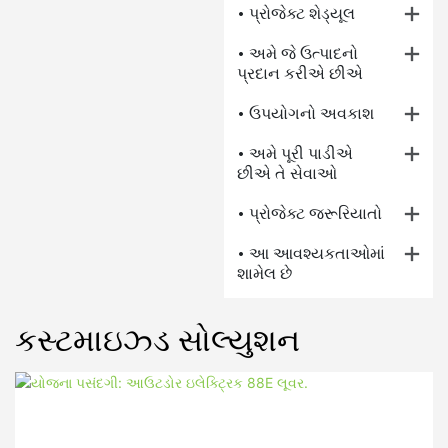
• પ્રોજેક્ટ શેડ્યૂલ
• અમે જે ઉત્પાદનો
પ્રદાન કરીએ છીએ
• ઉપયોગનો અવકાશ
• અમે પૂરી પાડીએ
છીએ તે સેવાઓ
• પ્રોજેક્ટ જરૂરિયાતો
• આ આવશ્યકતાઓમાં
શામેલ છે
કસ્ટમાઇઝ્ડ સોલ્યુશન
ક