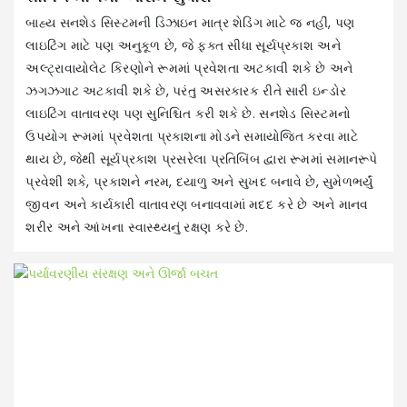
બાહ્ય સનશેડ સિસ્ટમની ડિઝાઇન માત્ર શેડિંગ માટે જ નહીં, પણ
લાઇટિંગ માટે પણ અનુકૂળ છે, જે ફક્ત સીધા સૂર્યપ્રકાશ અને
અલ્ટ્રાવાયોલેટ કિરણોને રૂમમાં પ્રવેશતા અટકાવી શકે છે અને
ઝગઝગાટ અટકાવી શકે છે, પરંતુ અસરકારક રીતે સારી ઇન્ડોર
લાઇટિંગ વાતાવરણ પણ સુનિશ્ચિત કરી શકે છે. સનશેડ સિસ્ટમનો
ઉપયોગ રૂમમાં પ્રવેશતા પ્રકાશના મોડને સમાયોજિત કરવા માટે
થાય છે, જેથી સૂર્યપ્રકાશ પ્રસરેલા પ્રતિબિંબ દ્વારા રૂમમાં સમાનરૂપે
પ્રવેશી શકે, પ્રકાશને નરમ, દયાળુ અને સુખદ બનાવે છે, સુમેળભર્યું
જીવન અને કાર્યકારી વાતાવરણ બનાવવામાં મદદ કરે છે અને માનવ
શરીર અને આંખના સ્વાસ્થ્યનું રક્ષણ કરે છે.