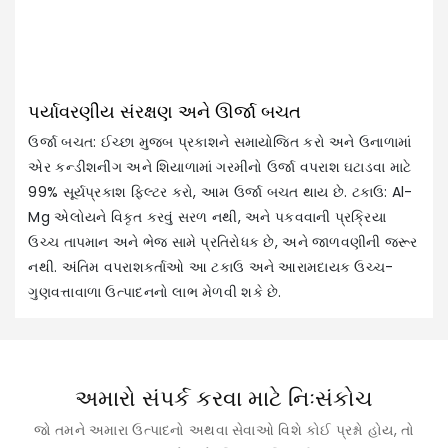
પર્યાવરણીય સંરક્ષણ અને ઊર્જા બચત
ઉર્જા બચત: ઈચ્છા મુજબ પ્રકાશને સમાયોજિત કરો અને ઉનાળામાં
એર કન્ડીશનીંગ અને શિયાળામાં ગરમીનો ઉર્જા વપરાશ ઘટાડવા માટે
99% સૂર્યપ્રકાશ ફિલ્ટર કરો, આમ ઉર્જા બચત થાય છે. ટકાઉ: Al-
Mg એલોયને વિકૃત કરવું સરળ નથી, અને પકવવાની પ્રક્રિયા
ઉચ્ચ તાપમાન અને ભેજ સામે પ્રતિરોધક છે, અને જાળવણીની જરૂર
નથી. અંતિમ વપરાશકર્તાઓ આ ટકાઉ અને આરામદાયક ઉચ્ચ-
ગુણવત્તાવાળા ઉત્પાદનનો લાભ મેળવી શકે છે.
અમારો સંપર્ક કરવા માટે નિઃસંકોચ
જો તમને અમારા ઉત્પાદનો અથવા સેવાઓ વિશે કોઈ પ્રશ્નો હોય, તો