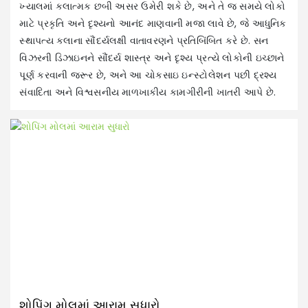
ખ્યાલમાં કલાત્મક છબી અસર ઉમેરી શકે છે, અને તે જ સમયે લોકો
માટે પ્રકૃતિ અને દૃશ્યનો આનંદ માણવાની મજા લાવે છે, જે આધુનિક
સ્થાપત્ય કલાના સૌંદર્યલક્ષી વાતાવરણને પ્રતિબિંબિત કરે છે. સન
વિઝરની ડિઝાઇનને સૌંદર્ય શાસ્ત્ર અને દૃશ્ય પ્રત્યે લોકોની ઇચ્છાને
પૂર્ણ કરવાની જરૂર છે, અને આ ચોકસાઇ ઇન્સ્ટોલેશન પછી દ્રશ્ય
સંવાદિતા અને વિશ્વસનીય માળખાકીય કામગીરીની ખાતરી આપે છે.
ર
ઓફ
કર
શોપિંગ મોલમાં આરામ સુધારો