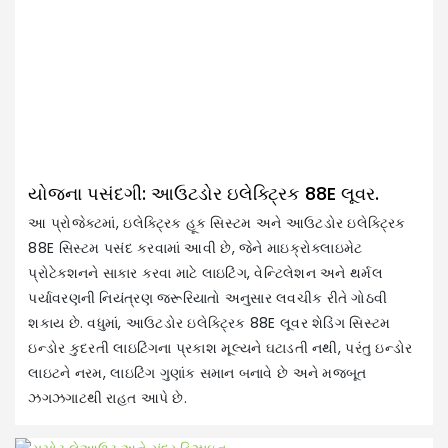
યોજના પસંદગી: આઉટડોર ઇલેક્ટ્રિક 88E લૂવર.
આ પ્રોજેક્ટમાં, ઇલેક્ટ્રિક હૂક સિસ્ટમ અને આઉટડોર ઇલેક્ટ્રિક
88E સિસ્ટમ પસંદ કરવામાં આવી છે, જેને માઇક્રોક્લાઇમેટ
મ
પ્રોટેક્શનને સાકાર કરવા માટે લાઇટિંગ, વેન્ટિલેશન અને થર્મલ
ઇન
પર્યાવરણની નિયંત્રણ જરૂરિયાતો અનુસાર લવચીક રીતે ગોઠવી
અન
શકાય છે. વધુમાં, આઉટડોર ઇલેક્ટ્રિક 88E લૂવર શેડિંગ સિસ્ટમ
રો
ઇન્ડોર કુદરતી લાઇટિંગના પ્રકાશ મૂલ્યને ઘટાડતી નથી, પરંતુ ઇન્ડોર
સે
લાઇટને નરમ, લાઇટિંગ ગુણાંક સમાન બનાવે છે અને મજબૂત
ક
ઝગઝગાટથી રાહત આપે છે.
કર
પો