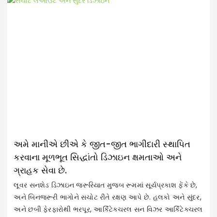
અન
અમે માનીએ છીએ કે જીત-જીત ભાગીદારી સ્થાપિત
કરવાના મૂળભૂત સિદ્ધાંતો ડિઝાઇન ક્ષમતાઓ અને
ગ્રાહક સેવા છે.
લૂવર સનશેડ ડિઝાઇન જરૂરિયાત મુજબ રૂમમાં સૂર્યપ્રકાશ ફેંકે છે,
અને બિનજરૂરી ભાગોને સચોટ રીતે રક્ષણ આપે છે. હલકો અને સુંદર,
અને છબી ફેરફારોથી ભરપૂર, આર્કિટેક્ચરલ સન વિઝર આર્કિટેક્ચરલ