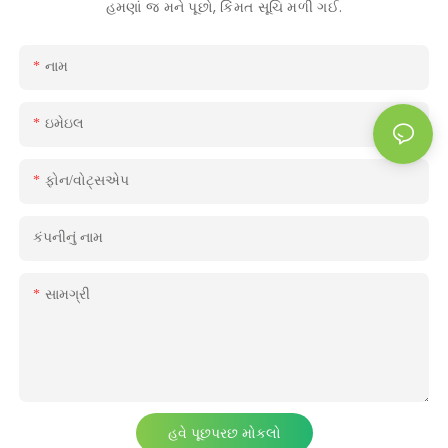
હમણાં જ મને પૂછો, કિંમત સૂચિ મળી ગઈ.
નામ
ઇમેઇલ
ફોન/વોટ્સએપ
કંપનીનું નામ
સામગ્રી
હવે પૂછપરછ મોકલો