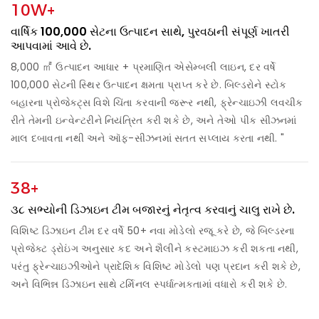
10W+
વાર્ષિક 100,000 સેટના ઉત્પાદન સાથે, પુરવઠાની સંપૂર્ણ ખાતરી
આપવામાં આવે છે.
8,000 ㎡ ઉત્પાદન આધાર + પ્રમાણિત એસેમ્બલી લાઇન, દર વર્ષે
100,000 સેટની સ્થિર ઉત્પાદન ક્ષમતા પ્રાપ્ત કરે છે. બિલ્ડરોને સ્ટોક
બહારના પ્રોજેક્ટ્સ વિશે ચિંતા કરવાની જરૂર નથી, ફ્રેન્ચાઇઝી લવચીક
રીતે તેમની ઇન્વેન્ટરીને નિયંત્રિત કરી શકે છે, અને તેઓ પીક સીઝનમાં
માલ દબાવતા નથી અને ઑફ-સીઝનમાં સતત સપ્લાય કરતા નથી. "
38+
૩૮ સભ્યોની ડિઝાઇન ટીમ બજારનું નેતૃત્વ કરવાનું ચાલુ રાખે છે.
વિશિષ્ટ ડિઝાઇન ટીમ દર વર્ષે 50+ નવા મોડેલો રજૂ કરે છે, જે બિલ્ડરના
પ્રોજેક્ટ ડ્રોઇંગ અનુસાર કદ અને શૈલીને કસ્ટમાઇઝ કરી શકતા નથી,
પરંતુ ફ્રેન્ચાઇઝીઓને પ્રાદેશિક વિશિષ્ટ મોડેલો પણ પ્રદાન કરી શકે છે,
અને વિભિન્ન ડિઝાઇન સાથે ટર્મિનલ સ્પર્ધાત્મકતામાં વધારો કરી શકે છે.