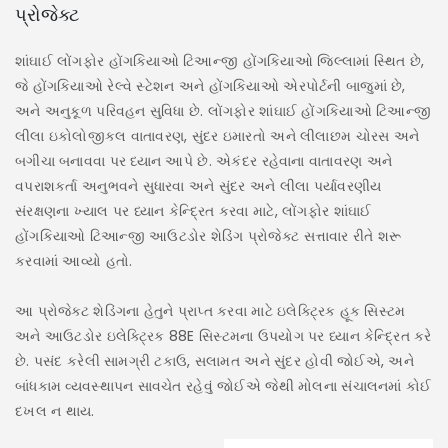
પ્રોજેક્ટ
શા
સુ
શાંઘાઈ લોંગફોર હોંગકિયાઓ ટિઆન્જી હોંગકિયાઓ જિલ્લામાં સ્થિત છે,
ઈન
જે હોંગકિયાઓ રેલ્વે સ્ટેશન અને હોંગકિયાઓ એરપોર્ટની બાજુમાં છે,
ઈમ
અને અનુકૂળ પરિવહન સુવિધા છે. લોંગફોર શાંઘાઈ હોંગકિયાઓ ટિઆન્જી
૧૬
લીલા ઇકોલોજીકલ વાતાવરણ, સુંદર ઇમારતો અને લીલાછમ ચોરસ અને
બચ
બગીચા બનાવવા પર ધ્યાન આપે છે. એકંદર રહેવાના વાતાવરણ અને
ઊર
વપરાશકર્તા અનુભવને સુધારવા અને સુંદર અને લીલા પર્યાવરણીય
સમ
સંરક્ષણના ખ્યાલ પર ધ્યાન કેન્દ્રિત કરવા માટે, લોંગફોર શાંઘાઈ
પણ
હોંગકિયાઓ ટિઆન્જી આઉટડોર શેડિંગ પ્રોજેક્ટ સત્તાવાર રીતે શરૂ
કરવામાં આવ્યો હતો.
ઉન
શિ
આ પ્રોજેક્ટ શેડિંગના હેતુને પ્રાપ્ત કરવા માટે ઇલેક્ટ્રિક હૂક સિસ્ટમ
ગર
અને આઉટડોર ઇલેક્ટ્રિક 88E સિસ્ટમના ઉપયોગ પર ધ્યાન કેન્દ્રિત કરે
છે. પસંદ કરેલી સામગ્રી ટકાઉ, સલામત અને સુંદર હોવી જોઈએ, અને
ઓવ
બાંધકામ વ્યવસ્થાપન સાવચેત રહેવું જોઈએ જેથી મોલના સંચાલનમાં કોઈ
ઉર
દખલ ન થાય.
આપ
ઇન