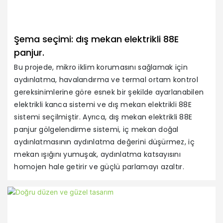
Şema seçimi: dış mekan elektrikli 88E
M
panjur.
Ka
Bu projede, mikro iklim korumasını sağlamak için
di
aydınlatma, havalandırma ve termal ortam kontrol
ma
gereksinimlerine göre esnek bir şekilde ayarlanabilen
gö
elektrikli kanca sistemi ve dış mekan elektrikli 88E
ve
sistemi seçilmiştir. Ayrıca, dış mekan elektrikli 88E
et
panjur gölgelendirme sistemi, iç mekan doğal
ko
aydınlatmasının aydınlatma değerini düşürmez, iç
ih
mekan ışığını yumuşak, aydınlatma katsayısını
homojen hale getirir ve güçlü parlamayı azaltır.