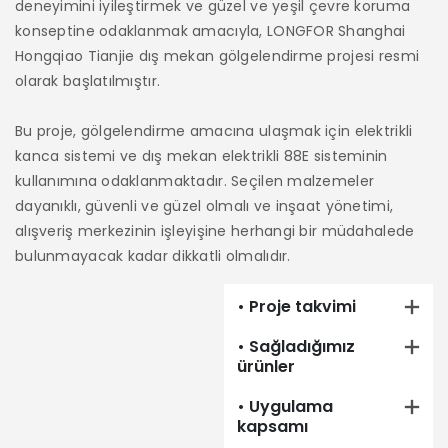
deneyimini iyileştirmek ve güzel ve yeşil çevre koruma
ce
konseptine odaklanmak amacıyla, LONGFOR Shanghai
Hongqiao Tianjie dış mekan gölgelendirme projesi resmi
Ya
olarak başlatılmıştır.
gi
Kı
Bu proje, gölgelendirme amacına ulaşmak için elektrikli
kı
kanca sistemi ve dış mekan elektrikli 88E sisteminin
kullanımına odaklanmaktadır. Seçilen malzemeler
T
dayanıklı, güvenli ve güzel olmalı ve inşaat yönetimi,
ha
alışveriş merkezinin işleyişine herhangi bir müdahalede
ko
bulunmayacak kadar dikkatli olmalıdır.
çı
ya
• Proje takvimi
• Sağladığımız
ürünler
• Uygulama
kapsamı