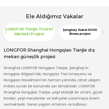
Ele Aldığımız Vakalar
LONGFOR Tianjie Ticaret
Şanghay Gubei SOHO
Merkezi Projesi
Binası projesi
Sha
LONGFOR Shanghai Hongqiao Tianjie dış
mekan güneşlik projesi
Şa
ar
Shanghai LONGFOR Hongqiao Tianjie, Şanghay'ın
Ul
Hongqiao Bölgesi'nde, Hongqiao Tren İstasyonu ve
bi
Hongqiao Havalimanı'nın hemen yanında, rahat ulaşım
ya
imkanı sunan bir konumda yer almaktadır. LONGFOR
en
Shanghai Hongqiao Tianjie, yeşil ekolojik bir ortam, güzel
k
binalar, yeşil meydanlar ve bahçeler yaratmaya önem
t
vermektedir. Genel yaşam ortamını ve kullanıcı
ış