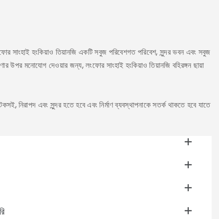
স
লংফোর সাংহাই হংকিয়াও তিয়ানজি একটি সবুজ পরিবেশগত পরিবেশ, সুন্দর ভবন এবং সবুজ
সা
রণার উপর মনোযোগ দেওয়ার জন্য, লংফোর সাংহাই হংকিয়াও তিয়ানজি বহিরঙ্গন ছায়া
১৬
প্
 টেকসই, নিরাপদ এবং সুন্দর হতে হবে এবং নির্মাণ ব্যবস্থাপনাকে সতর্ক থাকতে হবে যাতে
গ্
শী
ভব
জন
রি