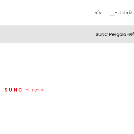
বাড়ি
▁প ো র্ সি ন
SUNC Pergola একটি নেতৃস
SUNC পারগোলা
ইঞ্জিনিয়ারিং কোয়ালিটি, যোগদান করলেই লাভ
নির্মাতাদের সাথে উচ্চমানের পণ্য তৈরি করা এবং ফ্র্যাঞ্চাইজিদের সাথে বাজার অর্