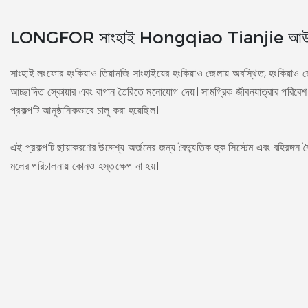
LONGFOR সাংহাই Hongqiao Tianjie আউটডো
সাংহাই লংফোর হংকিয়াও তিয়ানজি সাংহাইয়ের হংকিয়াও জেলায় অবস্থিত, হংকিয়াও র
আচ্ছাদিত স্কোয়ার এবং বাগান তৈরিতে মনোযোগ দেয়। সামগ্রিক জীবনযাত্রার পরিবেশ এ
প্রকল্পটি আনুষ্ঠানিকভাবে চালু করা হয়েছিল।
এই প্রকল্পটি ছায়াকরণের উদ্দেশ্য অর্জনের জন্য বৈদ্যুতিক হুক সিস্টেম এবং বহিরঙ্গ
মলের পরিচালনায় কোনও হস্তক্ষেপ না হয়।