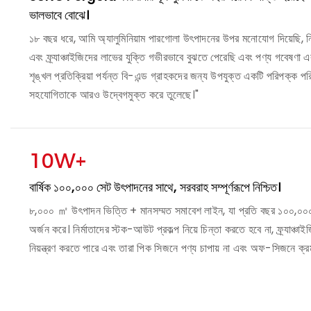
ভালভাবে বোঝে।
১৮ বছর ধরে, আমি অ্যালুমিনিয়াম পারগোলা উৎপাদনের উপর মনোযোগ দিয়েছি, নির
এবং ফ্র্যাঞ্চাইজিদের লাভের যুক্তি গভীরভাবে বুঝতে পেরেছি এবং পণ্য গবেষণা 
শৃঙ্খল প্রতিক্রিয়া পর্যন্ত বি-এন্ড গ্রাহকদের জন্য উপযুক্ত একটি পরিপক্ক পরি
সহযোগিতাকে আরও উদ্বেগমুক্ত করে তুলেছে।"
10W+
বার্ষিক ১০০,০০০ সেট উৎপাদনের সাথে, সরবরাহ সম্পূর্ণরূপে নিশ্চিত।
৮,০০০ ㎡ উৎপাদন ভিত্তি + মানসম্মত সমাবেশ লাইন, যা প্রতি বছর ১০০,০০০
অর্জন করে। নির্মাতাদের স্টক-আউট প্রকল্প নিয়ে চিন্তা করতে হবে না, ফ্র্যাঞ্চাই
নিয়ন্ত্রণ করতে পারে এবং তারা পিক সিজনে পণ্য চাপায় না এবং অফ-সিজনে ক্