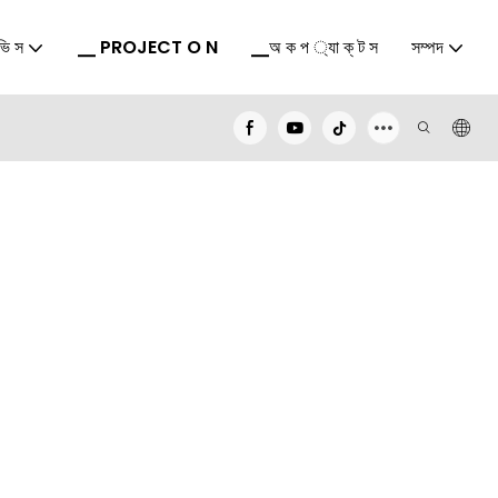
ি স
▁ PROJECT O N
▁অ ক প ্যা ক্ ট স
সম্পদ