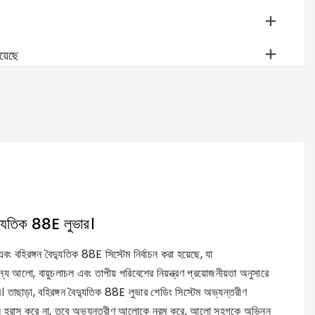
য়েছে
ক
বৈদ্যুতিক 88E লুভার।
এবং বহিরঙ্গন বৈদ্যুতিক 88E সিস্টেম নির্বাচন করা হয়েছে, যা
্য আলো, বায়ুচলাচল এবং তাপীয় পরিবেশের নিয়ন্ত্রণ প্রয়োজনীয়তা অনুসারে
ে। তাছাড়া, বহিরঙ্গন বৈদ্যুতিক 88E লুভার শেডিং সিস্টেম অভ্যন্তরীণ
 হ্রাস করে না, তবে অভ্যন্তরীণ আলোকে নরম করে, আলো সহগকে অভিন্ন