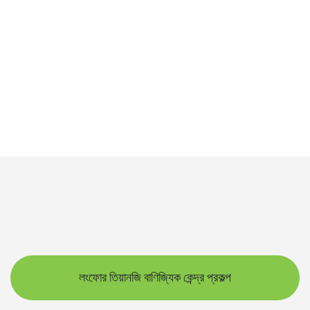
লংফোর তিয়ানজি বাণিজ্যিক কেন্দ্র প্রকল্প