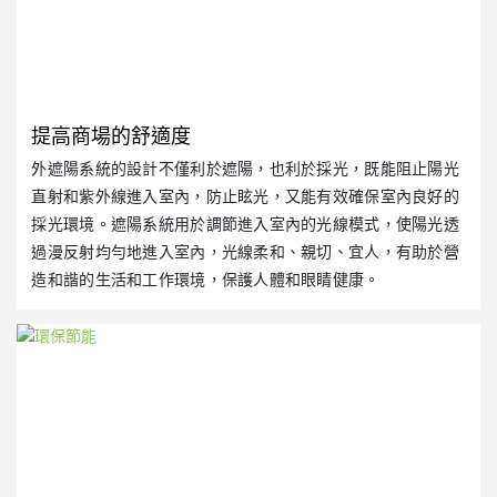
根
觀
提高商場的舒適度
外遮陽系統的設計不僅利於遮陽，也利於採光，既能阻止陽光
直射和紫外線進入室內，防止眩光，又能有效確保室內良好的
採光環境。遮陽系統用於調節進入室內的光線模式，使陽光透
過漫反射均勻地進入室內，光線柔和、親切、宜人，有助於營
造和諧的生活和工作環境，保護人體和眼睛健康。