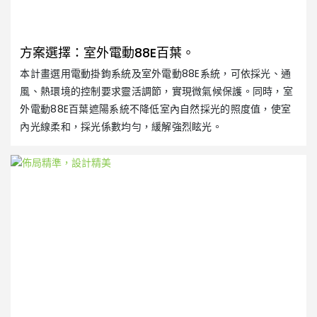
方案選擇：室外電動88E百葉。
本計畫選用電動掛鉤系統及室外電動88E系統，可依採光、通
風、熱環境的控制要求靈活調節，實現微氣候保護。同時，室
外電動88E百葉遮陽系統不降低室內自然採光的照度值，使室
根
內光線柔和，採光係數均勻，緩解強烈眩光。
層
不
據