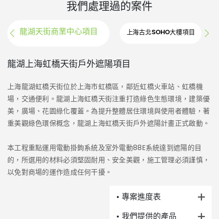
我們處理過的案件
龍湖天街商業中心項目
上海古北SOHO大樓項目
上
龍湖上海虹橋天街戶外遮陽項目
上
上海龍湖虹橋天街位於上海市虹橋區，鄰近虹橋火車站、虹橋機
位
場，交通便利。龍湖上海虹橋天街注重打造綠色生態環境，建築優
積
美，廣場、花園綠化覆蓋。為提升整體居住環境與使用者體驗，著
光
重美觀綠色環保概念，龍湖上海虹橋天街戶外遮陽計畫正式啟動。
建
本工程重點運用電動掛鉤系統及室外電動88E系統達到遮陽的目
夏
的，所選用的材料必須堅固耐用、安全美觀，施工管理必須謹慎，
在
以免對商場的運作造成任何干擾。
窗
• 專案進度表
適
保
• 我們提供的產品