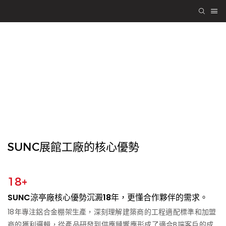
SUNC 涼亭
工程品質，攜手共贏
SUNC展館工廠的核心優勢
18+
SUNC涼亭廠核心優勢沉澱18年，更懂合作夥伴的需求。
18年專注鋁合金棚架生產，深刻理解建築商的工程適配標準和加盟
商的獲利邏輯，從產品研發到供應鏈響應形成了適合B端客戶的成