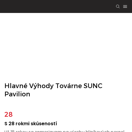
PERGOLA SUNC
Kvalitné
Inžinierstvo,
Výhoda Pre
Všetkých Vďaka
Spojeniu
Hlavné Výhody Továrne SUNC
Pavilion
28
S 28 rokmi skúseností