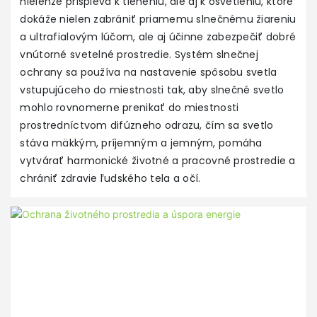
nielenže prispieva k tieneniu, ale aj k osvetleniu, ktoré
dokáže nielen zabrániť priamemu slnečnému žiareniu
a ultrafialovým lúčom, ale aj účinne zabezpečiť dobré
vnútorné svetelné prostredie. Systém slnečnej
ochrany sa používa na nastavenie spôsobu svetla
vstupujúceho do miestnosti tak, aby slnečné svetlo
mohlo rovnomerne prenikať do miestnosti
prostredníctvom difúzneho odrazu, čím sa svetlo
stáva mäkkým, príjemným a jemným, pomáha
vytvárať harmonické životné a pracovné prostredie a
chrániť zdravie ľudského tela a očí.