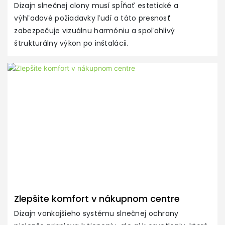
Dizajn slnečnej clony musí spĺňať estetické a
výhľadové požiadavky ľudí a táto presnosť
F
zabezpečuje vizuálnu harmóniu a spoľahlivý
Po
štrukturálny výkon po inštalácii.
vy
vý
Zlepšite komfort v nákupnom centre
Dizajn vonkajšieho systému slnečnej ochrany