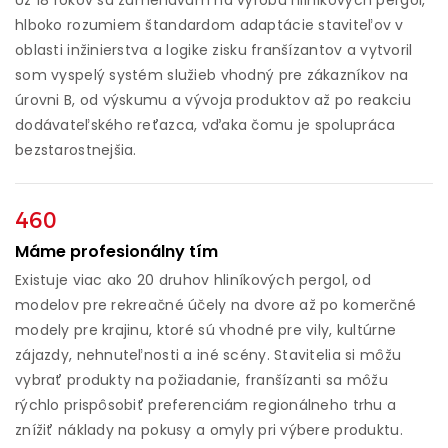
Už 18 rokov sa zameriavam na výrobu hliníkových pergol,
hlboko rozumiem štandardom adaptácie staviteľov v
oblasti inžinierstva a logike zisku franšízantov a vytvoril
som vyspelý systém služieb vhodný pre zákazníkov na
úrovni B, od výskumu a vývoja produktov až po reakciu
dodávateľského reťazca, vďaka čomu je spolupráca
bezstarostnejšia.
460
Máme profesionálny tím
Existuje viac ako 20 druhov hliníkových pergol, od
modelov pre rekreačné účely na dvore až po komerčné
modely pre krajinu, ktoré sú vhodné pre vily, kultúrne
zájazdy, nehnuteľnosti a iné scény. Stavitelia si môžu
vybrať produkty na požiadanie, franšízanti sa môžu
rýchlo prispôsobiť preferenciám regionálneho trhu a
znížiť náklady na pokusy a omyly pri výbere produktu.