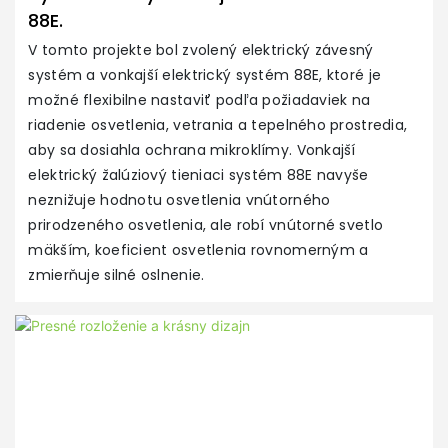
M
88E.
V 
V tomto projekte bol zvolený elektrický závesný
ot
systém a vonkajší elektrický systém 88E, ktoré je
o
možné flexibilne nastaviť podľa požiadaviek na
m
riadenie osvetlenia, vetrania a tepelného prostredia,
d
aby sa dosiahla ochrana mikroklímy. Vonkajší
o
elektrický žalúziový tieniaci systém 88E navyše
p
neznižuje hodnotu osvetlenia vnútorného
sv
prirodzeného osvetlenia, ale robí vnútorné svetlo
ov
mäkším, koeficient osvetlenia rovnomerným a
zmierňuje silné oslnenie.