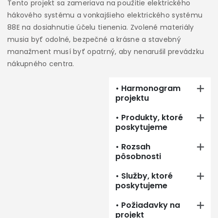
Tento projekt sa zameriava na použitie elektrického
vn
hákového systému a vonkajšieho elektrického systému
88E na dosiahnutie účelu tienenia. Zvolené materiály
P
musia byť odolné, bezpečné a krásne a stavebný
bu
manažment musí byť opatrný, aby nenarušil prevádzku
p
nákupného centra.
te
• Harmonogram
projektu
• Produkty, ktoré
poskytujeme
• Rozsah
pôsobnosti
• Služby, ktoré
poskytujeme
• Požiadavky na
projekt