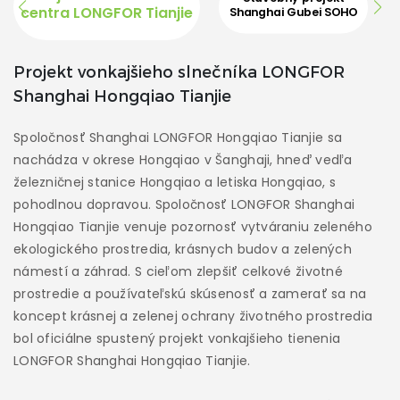
centra LONGFOR Tianjie
Shanghai Gubei SOHO
Pro
Projekt vonkajšieho slnečníka LONGFOR
Shanghai Hongqiao Tianjie
B
i
Spoločnosť Shanghai LONGFOR Hongqiao Tianjie sa
za
nachádza v okrese Hongqiao v Šanghaji, hneď vedľa
m
železničnej stanice Hongqiao a letiska Hongqiao, s
h
pohodlnou dopravou. Spoločnosť LONGFOR Shanghai
pl
Hongqiao Tianjie venuje pozornosť vytváraniu zeleného
c
ekologického prostredia, krásnych budov a zelených
b
námestí a záhrad. S cieľom zlepšiť celkové životné
ni
prostredie a používateľskú skúsenosť a zamerať sa na
v
koncept krásnej a zelenej ochrany životného prostredia
m
bol oficiálne spustený projekt vonkajšieho tienenia
LONGFOR Shanghai Hongqiao Tianjie.
V 
V