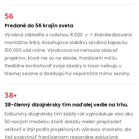
56
Predané do 56 krajín sveta
Výrobná základňa s rozlohou 8 000 ㎡ + štandardizovaná
montážna linka, dosahujúca stabilnú výrobnú kapacitu
100 000 sád ročne. Výrobcovia sa nemusia obávať
projektov, ktoré nie sú na sklade, franšízanti môžu
flexibilne kontrolovať svoje zásoby a tovar nelisujú v
hlavnej sezóne a dodávajú ho nepretržite mimo sezóny.
38+
38-členný dizajnérsky tím naďalej vedie na trhu.
Exkluzívny dizajnérsky tím každý rok vyprodukuje viac ako
50 nových modelov, ktoré dokážu nielen prispôsobiť
veľkosť a štýl podľa projektových výkresov staviteľa, ale
tiež poskytnúť franšízantom regionálne exkluzívne