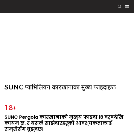
SUNC पेर्गोला
इन्जिनियरिङ गुणस्तर,
सामेल भएर जित-जित
SUNC प्याभिलियन कारखानाका मुख्य फाइदाहरू
18+
SUNC Pergola कारखानाको मुख्य फाइदा १८ वर्षदेखि
कायम छ, र यसले साझेदारहरूको आवश्यकतालाई
राम्रोसँग बुझ्दछ।