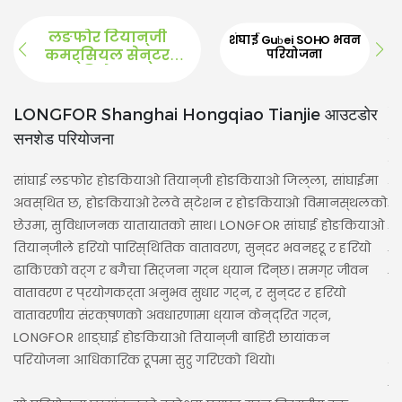
लङफोर टियान्जी
शंघाई Gubei SOHO भवन
कमर्सियल सेन्टर
परियोजना
परियोजना
सांघ
LONGFOR Shanghai Hongqiao Tianjie आउटडोर
सनशेड परियोजना
सा
सु
सांघाई लङफोर होङकियाओ तियान्जी होङकियाओ जिल्ला, सांघाईमा
गु
अवस्थित छ, होङकियाओ रेलवे स्टेशन र होङकियाओ विमानस्थलको
छ।
छेउमा, सुविधाजनक यातायातको साथ। LONGFOR सांघाई होङकियाओ
लग
तियान्जीले हरियो पारिस्थितिक वातावरण, सुन्दर भवनहरू र हरियो
प्
ढाकिएको वर्ग र बगैंचा सिर्जना गर्न ध्यान दिन्छ। समग्र जीवन
मा
वातावरण र प्रयोगकर्ता अनुभव सुधार गर्न, र सुन्दर र हरियो
वि
वातावरणीय संरक्षणको अवधारणामा ध्यान केन्द्रित गर्न,
अन
LONGFOR शाङ्घाई होङकियाओ तियान्जी बाहिरी छायांकन
परियोजना आधिकारिक रूपमा सुरु गरिएको थियो।
गर
जा