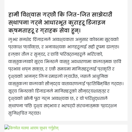
हामी विश्वास गर्छौं कि जित-जित साझेदारी
स्थापना गर्ने आधारभूत कुराहरू डिजाइन
क्षमताहरू र ग्राहक सेवा हुन्।
लुभर सनशेड डिजाइनले आवश्यकता अनुसार कोठामा सूर्यको
प्रकाश फ्याँक्छ, र अनावश्यक भागहरूलाई सही रूपमा ढाल्छ।
हल्का तौल र सुन्दर, र छवि परिवर्तनहरूले भरिएको,
वास्तुकलाको सूर्य भिजरले वास्तु अवधारणामा कलात्मक छवि
प्रभाव थप्न सक्छ, र एकै समयमा मानिसहरूलाई प्रकृति र
दृश्यको आनन्द लिन रमाइलो ल्याउँछ, जसले आधुनिक
वास्तुकला कलाको सौन्दर्य वातावरणलाई प्रतिबिम्बित गर्दछ।
सूर्य भिजरको डिजाइनले मानिसहरूको सौन्दर्यशास्त्र र
दृश्यको खोजी पूरा गर्न आवश्यक छ, र यो परिशुद्धताले
स्थापना पछि दृश्य सद्भाव र भरपर्दो संरचनात्मक प्रदर्शन
सुनिश्चित गर्दछ।
र