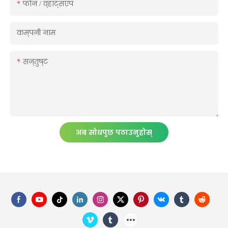
फोन / व्हाट्सएप
कम्पनी नाम
सन्तुष्ट
अब सोधपुछ पठाउनुहोस्