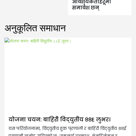
आवश्यकताहरूमा
समावेश छन्
अनुकूलित समाधान
अ
योजना चयन: बाहिरी विद्युतीय ८८E लुभर।
म
यस परियोजनामा, विद्युतीय हुक प्रणाली र बाहिरी विद्युतीय ८८ई