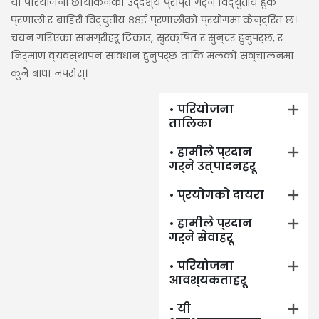
यो परियोजना छायांकनको उद्देश्य प्राप्त गर्न विद्युतीय हुक
आ
प्रणाली र बाहिरी विद्युतीय ८८ई प्रणालीको प्रयोगमा केन्द्रित छ।
चयन गरिएका सामग्रीहरू टिकाउ, सुरक्षित र सुन्दर हुनुपर्छ, र
ओभ
निर्माण व्यवस्थापन सावधान हुनुपर्छ ताकि मलको सञ्चालनमा
ऊर
कुनै बाधा नपरोस्।
भव
थर
• परियोजना
तालिका
• हामीले प्रदान
गर्ने उत्पादनहरू
• प्रयोगको दायरा
• हामीले प्रदान
गर्ने सेवाहरू
• परियोजना
आवश्यकताहरू
• यी