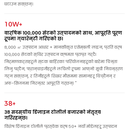
घटाउन सक्छन्।
10W+
वार्षिक १००,००० सेटको उत्पादनको साथ, आपूर्ति पूर्ण
रूपमा ग्यारेन्टी गरिएको छ।
८,००० ㎡ उत्पादन आधार + मानकीकृत एसेम्बली लाइन, प्रति वर्ष
१००,००० सेटको स्थिर उत्पादन क्षमता प्राप्त गर्दै।
निर्माणकर्ताहरूले स्टक बाहिरका परियोजनाहरूको बारेमा चिन्ता
लिनु पर्दैन, फ्रान्चाइजीहरूले लचिलो रूपमा आफ्नो सूची नियन्त्रण
गर्न सक्छन्, र तिनीहरूले शिखर मौसममा सामानहरू थिच्दैनन् र
अफ-सिजनमा निरन्तर आपूर्ति गर्छन्। "
38+
३८ सदस्यीय डिजाइन टोलीले बजारको नेतृत्व
गरिरहन्छ।
विशेष डिजाइन टोलीले प्रत्येक वर्ष ५०+ नयाँ मोडेलहरू उत्पादन