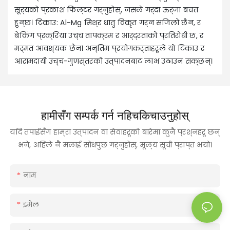
सूर्यको प्रकाश फिल्टर गर्नुहोस्, जसले गर्दा ऊर्जा बचत
हुन्छ। टिकाउ: Al-Mg मिश्र धातु विकृत गर्न सजिलो छैन, र
बेकिंग प्रक्रिया उच्च तापक्रम र आर्द्रताको प्रतिरोधी छ, र
मर्मत आवश्यक छैन। अन्तिम प्रयोगकर्ताहरूले यो टिकाउ र
आरामदायी उच्च-गुणस्तरको उत्पादनबाट लाभ उठाउन सक्छन्।
हामीसँग सम्पर्क गर्न नहिचकिचाउनुहोस्
यदि तपाईंसँग हाम्रा उत्पादन वा सेवाहरूको बारेमा कुनै प्रश्नहरू छन्
भने, अहिले नै मलाई सोधपुछ गर्नुहोस्, मूल्य सूची प्राप्त भयो।
नाम
इमेल