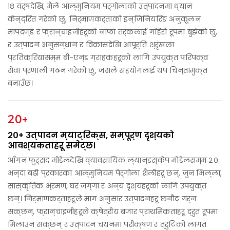
१८ वर्षदेखि, मैले आल्मुनियम पर्गोलाको उत्पादनमा ध्यान
केन्द्रित गरेको छु, निर्माणकर्ताको इन्जिनियरिङ अनुकूलन
मापदण्ड र फ्रान्चाइजीहरूको नाफा तर्कलाई गहिरो रूपमा बुझेको छु,
र उत्पादन अनुसन्धान र विकासदेखि आपूर्ति श्रृंखला
प्रतिक्रियासम्म बी-एन्ड ग्राहकहरूको लागि उपयुक्त परिपक्व
सेवा प्रणाली गठन गरेको छु, जसले सहयोगलाई थप चिन्तामुक्त
बनाउँछ।
20+
२०+ उत्पादन म्याट्रिक्स, सम्पूर्ण दृश्यको
आवश्यकताहरू समेट्छ।
आँगन फुर्सद मोडेलदेखि व्यावसायिक ल्यान्डस्केप मोडेलसम्म २०
भन्दा बढी प्रकारका आल्मुनियम पेर्गोला शैलीहरू छन्, जुन भिल्ला,
सांस्कृतिक भ्रमण, घर जग्गा र अन्य दृश्यहरूको लागि उपयुक्त
छन्। निर्माणकर्ताहरूले माग अनुसार उत्पादनहरू छनौट गर्न
सक्छन्, फ्रान्चाइजीहरूले क्षेत्रीय बजार प्राथमिकताहरू द्रुत रूपमा
मिलाउन सक्छन् र उत्पादन चयनमा परीक्षण र त्रुटिको लागत