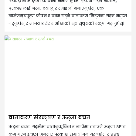
परावर्तन मार्फत कोठामा समान रूपमा प्रवेश गर्न सकोस्,
प्रकाशलाई नरम, दयालु र रमाइलो बनाउनुहोस्, एक
सामंजस्यपूर्ण जीवन र काम गर्ने वातावरण सिर्जना गर्न मद्दत
गर्नुहोस् र मानव शरीर र आँखाको स्वास्थ्यको रक्षा गर्नुहोस्।
वातावरण संरक्षण र ऊर्जा बचत
ऊर्जा बचत: गर्मीमा वातानुकूलित र जाडोमा तताउने ऊर्जा खपत
कम गर्न इच्छा अनुसार प्रकाश समायोजन गर्नुहोस् र ९९%