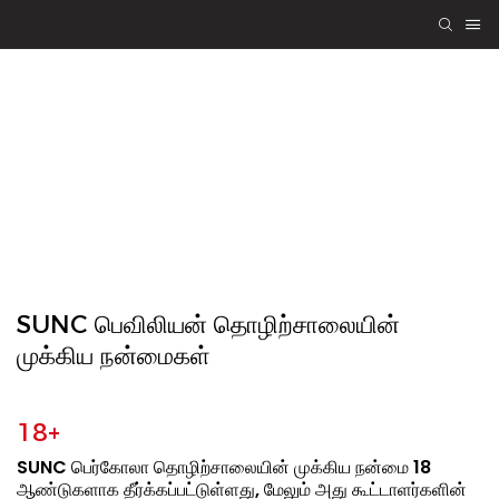
SUNC பெர்கோலா
பொறியியல் தரம்,
இணைவதன் மூலம்
வெற்றி-வெற்றி
SUNC பெவிலியன் தொழிற்சாலையின்
முக்கிய நன்மைகள்
18+
SUNC பெர்கோலா தொழிற்சாலையின் முக்கிய நன்மை 18
ஆண்டுகளாக தீர்க்கப்பட்டுள்ளது, மேலும் அது கூட்டாளர்களின்