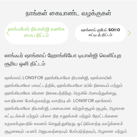
நாங்கள் கையாண்ட வழக்குகள்
லாங்ஃபோர் தியான்ஜி வணிக
ஷாங்காய் குபேய் SOHO
மைய திட்டம்
கட்டிடத் திட்டம்
ஷாங்
லாங்ஃபர் ஷாங்காய் ஹோங்கியோ டியான்ஜி வெளிப்புற
சூரிய ஒளி திட்டம்
ஷா
மற
ஷாங்காய் LONGFOR ஹாங்கியாவோ தியான்ஜி, ஷாங்காயின்
தி
ஹாங்கியாவோ மாவட்டத்தில், ஹாங்கியாவோ ரயில் நிலையம் மற்றும்
மை
ஹாங்கியாவோ விமான நிலையத்திற்கு அருகில் அமைந்துள்ளது,
மீ
வசதியான போக்குவரத்து வசதியுடன். LONGFOR ஷாங்காய்
நி
ஹாங்கியாவோ தியான்ஜி, பசுமையான சுற்றுச்சூழல் சூழல், அழகான
வழ
கட்டிடங்கள் மற்றும் பச்சை நிற சதுரங்கள் மற்றும் தோட்டங்களை
மட
உருவாக்குவதில் கவனம் செலுத்துகிறது. ஒட்டுமொத்த வாழ்க்கைச்
மே
சூழலையும் பயனர் அனுபவத்தையும் மேம்படுத்தவும், அழகான மற்றும்
முட