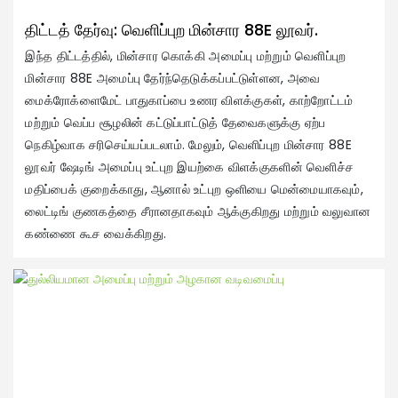
க
திட்டத் தேர்வு: வெளிப்புற மின்சார 88E லூவர்.
இந்த திட்டத்தில், மின்சார கொக்கி அமைப்பு மற்றும் வெளிப்புற
உட
மின்சார 88E அமைப்பு தேர்ந்தெடுக்கப்பட்டுள்ளன, அவை
மற
மைக்ரோக்ளைமேட் பாதுகாப்பை உணர விளக்குகள், காற்றோட்டம்
ரோ
மற்றும் வெப்ப சூழலின் கட்டுப்பாட்டுத் தேவைகளுக்கு ஏற்ப
அர
நெகிழ்வாக சரிசெய்யப்படலாம். மேலும், வெளிப்புற மின்சார 88E
மு
லூவர் ஷேடிங் அமைப்பு உட்புற இயற்கை விளக்குகளின் வெளிச்ச
செ
மதிப்பைக் குறைக்காது, ஆனால் உட்புற ஒளியை மென்மையாகவும்,
இர
லைட்டிங் குணகத்தை சீரானதாகவும் ஆக்குகிறது மற்றும் வலுவான
ஒவ
கண்ணை கூச வைக்கிறது.