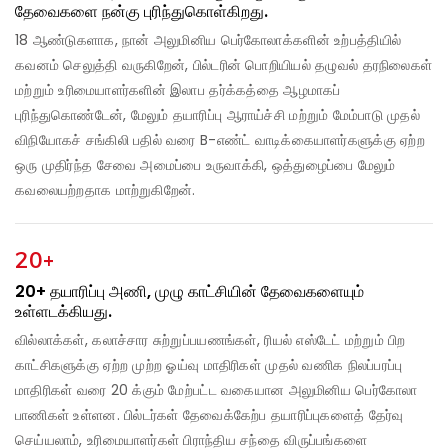
தேவைகளை நன்கு புரிந்துகொள்கிறது.
18 ஆண்டுகளாக, நான் அலுமினிய பெர்கோலாக்களின் உற்பத்தியில்
கவனம் செலுத்தி வருகிறேன், பில்டரின் பொறியியல் தழுவல் தரநிலைகள்
மற்றும் உரிமையாளர்களின் இலாப தர்க்கத்தை ஆழமாகப்
புரிந்துகொண்டேன், மேலும் தயாரிப்பு ஆராய்ச்சி மற்றும் மேம்பாடு முதல்
விநியோகச் சங்கிலி பதில் வரை B-எண்ட் வாடிக்கையாளர்களுக்கு ஏற்ற
ஒரு முதிர்ந்த சேவை அமைப்பை உருவாக்கி, ஒத்துழைப்பை மேலும்
கவலையற்றதாக மாற்றுகிறேன்.
20+
20+ தயாரிப்பு அணி, முழு காட்சியின் தேவைகளையும்
உள்ளடக்கியது.
வில்லாக்கள், கலாச்சார சுற்றுப்பயணங்கள், ரியல் எஸ்டேட் மற்றும் பிற
காட்சிகளுக்கு ஏற்ற முற்ற ஓய்வு மாதிரிகள் முதல் வணிக நிலப்பரப்பு
மாதிரிகள் வரை 20 க்கும் மேற்பட்ட வகையான அலுமினிய பெர்கோலா
பாணிகள் உள்ளன. பில்டர்கள் தேவைக்கேற்ப தயாரிப்புகளைத் தேர்வு
செய்யலாம், உரிமையாளர்கள் பிராந்திய சந்தை விருப்பங்களை