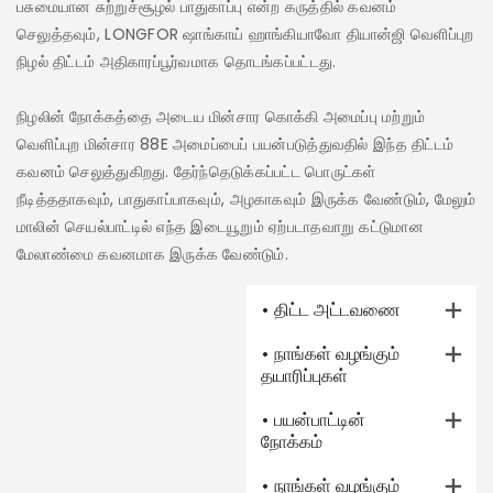
பசுமையான சுற்றுச்சூழல் பாதுகாப்பு என்ற கருத்தில் கவனம்
செலுத்தவும், LONGFOR ஷாங்காய் ஹாங்கியாவோ தியான்ஜி வெளிப்புற
கோ
நிழல் திட்டம் அதிகாரப்பூர்வமாக தொடங்கப்பட்டது.
வர
கு
நிழலின் நோக்கத்தை அடைய மின்சார கொக்கி அமைப்பு மற்றும்
அத
வெளிப்புற மின்சார 88E அமைப்பைப் பயன்படுத்துவதில் இந்த திட்டம்
கவனம் செலுத்துகிறது. தேர்ந்தெடுக்கப்பட்ட பொருட்கள்
கட
நீடித்ததாகவும், பாதுகாப்பாகவும், அழகாகவும் இருக்க வேண்டும், மேலும்
ஆற
மாலின் செயல்பாட்டில் எந்த இடையூறும் ஏற்படாதவாறு கட்டுமான
கட
மேலாண்மை கவனமாக இருக்க வேண்டும்.
வெ
• திட்ட அட்டவணை
• நாங்கள் வழங்கும்
தயாரிப்புகள்
• பயன்பாட்டின்
நோக்கம்
• நாங்கள் வழங்கும்