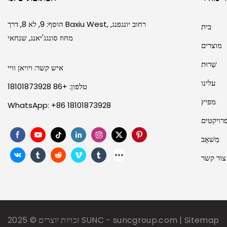
הוסף: 9, לא 8, דרך Baxiu West, רחוב יונגפנג,
בית
מחוז סונגג'יאנג, שנחאי
מוצרים
שֵׁרוּת
איש קשר: ויויאן וויי
עלינו
טלפון: +86 18101873928
מפיץ
WhatsApp: +86 18101873928
רויקטים
מַשׁאָב
צור קשר
Sitemap
|
suncgroup.com
-
SUNC
זכויות יוצרים © 2025