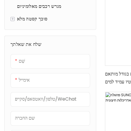
וילונות גלילה ממונעים
להבים חיצוניים
מגרש רכבים מאלומיניום
+
וילונות גלילה חיצוניים
סוכך קסטה מלא
סוככי זרוע מתקפלים
שלח את שאלתך
שֵׁם
 בגודל מותאם
אימייל
טיו עמיד למים
OEM/ODM
טלפון/וואטסאפ/סקייפ/WeChat
שם החברה