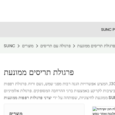
רגולת תריסים ממונעת
פרגולה עם תריסים
מוצרים
SUNC
פרגולת תריסים ממונעת
פרגולת האלומיניום הממונעת עם גג רפפה מתכוונן: העיצוב הייחודי של גג רפפה קשיח מאפשר לך להתאים את זווית התאורה מ 0° ל 130°, המציע אפשרויות הגנה רבות מפני שמש, גשם ורוח. פרגולת רפפות
 ביציבות לקרקע באמצעות ברגי ההרחבה המסופקים. פרגולת אלומיניום
פפות ממונעות SUNC
ממונעת לחיצוניות, שפותחה על ידי
מוצרים