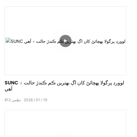
SUNC لوورڊ پرگولا پهچائڻ کان اڳ بهترين ڪم ڪندڙ حالت ۾
آهي
19
01
2026
نظمي
812