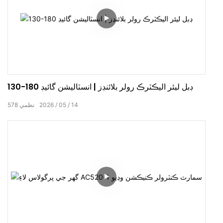
130-180 ڊبل ليئر اليڪٽرڪ رولر بلائنڊز | انسٽاليشن گائيڊ
14
05
2026
نظمي
578