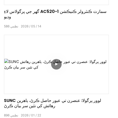
گھر جي پرگولاس لاءِ AC520-1 سمارٽ ڪنٽرولر ڪنيڪشن
وڊيو
14
05
2026
نظمي
586
SUNC لوور پرگولا: عنصرن تي عبور حاصل ڪرڻ، ٻاهرين
رهائش کي نئين سر بيان ڪرڻ
22
01
2026
نظمي
896