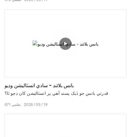
بانس بلائنڊ - سادي انسٽاليشن وڊيو
قدرتي بانس جو ڏيک پسند آهي پر انسٽاليشن کان ڊڄو ٿا؟
19
05
2026
نظمي
671