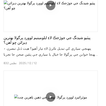
پيٽيو شيڊنگ جي جوڙجڪ لاءِ ايلومينيم لوورڊ پرگولا بهترين
ڊيزائن ڇو آهن؟
پنهنجي سياري کي تبديل ڪرڻ لاءِ تيار آهيو؟ هيٺ ڏنل تبصرن ۾
پنهنجا خوابن جي پرگولا جا خيال يا سياري جي پٺئين صحن جا تجربا
شيئر ڪريو!
12
12
2025
نظمي
832