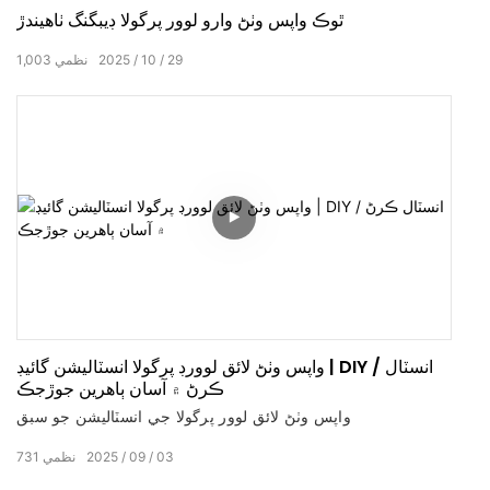
ٿوڪ واپس وٺڻ وارو لوور پرگولا ڊيبگنگ ٺاهيندڙ
29
10
2025
نظمي
1,003
واپس وٺڻ لائق لوورڊ پرگولا انسٽاليشن گائيڊ | DIY / انسٽال
ڪرڻ ۾ آسان ٻاهرين جوڙجڪ
واپس وٺڻ لائق لوور پرگولا جي انسٽاليشن جو سبق
03
09
2025
نظمي
731