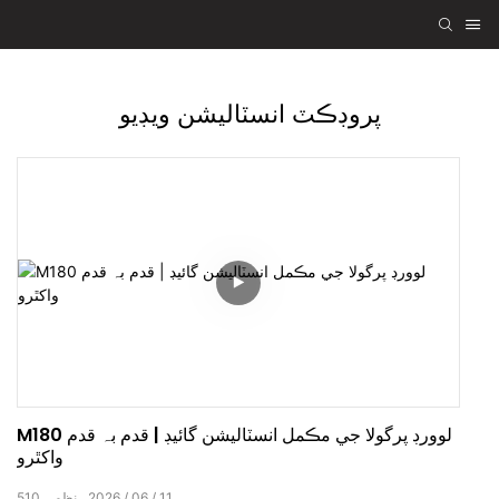
پروڊڪٽ انسٽاليشن ويڊيو
M180 لوورڊ پرگولا جي مڪمل انسٽاليشن گائيڊ | قدم بہ قدم
واکٿرو
11
06
2026
نظمي
510