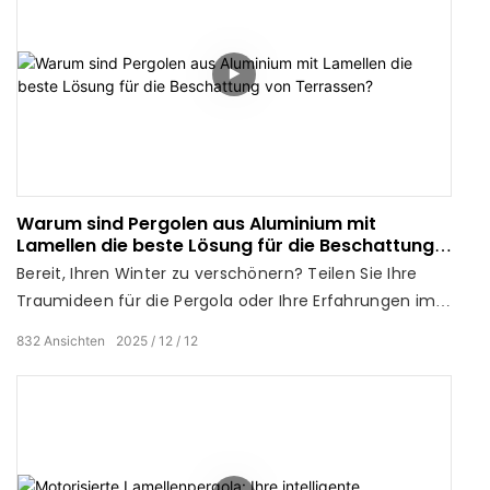
Warum sind Pergolen aus Aluminium mit
Lamellen die beste Lösung für die Beschattung
von Terrassen?
Bereit, Ihren Winter zu verschönern? Teilen Sie Ihre
Traumideen für die Pergola oder Ihre Erfahrungen im
winterlichen Garten in den Kommentaren unten!
832
Ansichten
2025
12
12