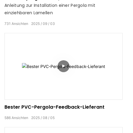
Außenstruktur
Anleitung zur Installation einer Pergola mit
einziehbaren Lamellen
731
Ansichten
2025
09
03
Bester PVC-Pergola-Feedback-Lieferant
586
Ansichten
2025
08
05