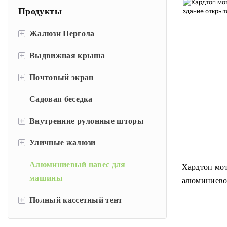
Продукты
+
Жалюзи Пергола
+
Выдвижная крыша
Моторизованная беседка с
жалюзи
+
Почтовый экран
Пергола из ПВХ
Выдвижная беседка с жалюзи
Садовая беседка
Ручные жалюзи
Ручная беседка с жалюзи
+
Внутренние рулонные шторы
Моторизованные жалюзи
Аксессуары для пергол
+
Уличные жалюзи
Ручные рулонные шторы
Алюминиевый навес для
Моторизованные рулонные
Открытые лезвия
Хардтоп мо
машины
шторы
алюминиевое
Наружные рулонные шторы
перголы со
+
Полный кассетный тент
Складные навесы