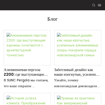
Блог
Алюминиевая пергола
Заботливый дизайн: как
Z200: где выступающие
наши изогнутые, усиленные
карнизы сочетаются с
алюминиевые опоры
В SUNC Pergola мы считаем,
Узнайте, почему
архитектурной точностью.
покорили сердца
что ваше открытое
новозеландская домовладелица
новозеландской семьи
пространство должно быть
выбрала наши изогнутые,
чем-то большим, чем просто
ударопрочные алюминиевые
двор. Это должно быть место,
опоры для перголы вместо