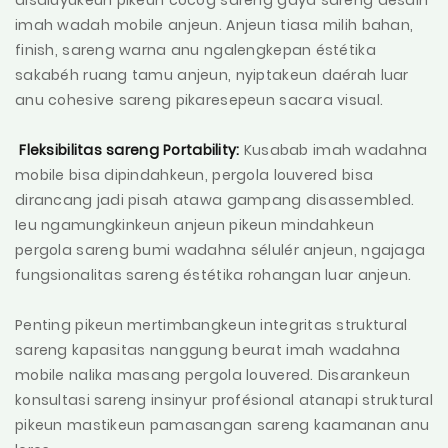
imah wadah mobile anjeun. Anjeun tiasa milih bahan,
finish, sareng warna anu ngalengkepan éstétika
sakabéh ruang tamu anjeun, nyiptakeun daérah luar
anu cohesive sareng pikaresepeun sacara visual.
Fleksibilitas sareng Portability:
Kusabab imah wadahna
mobile bisa dipindahkeun, pergola louvered bisa
dirancang jadi pisah atawa gampang disassembled.
Ieu ngamungkinkeun anjeun pikeun mindahkeun
pergola sareng bumi wadahna sélulér anjeun, ngajaga
fungsionalitas sareng éstétika rohangan luar anjeun.
Penting pikeun mertimbangkeun integritas struktural
sareng kapasitas nanggung beurat imah wadahna
mobile nalika masang pergola louvered. Disarankeun
konsultasi sareng insinyur profésional atanapi struktural
pikeun mastikeun pamasangan sareng kaamanan anu