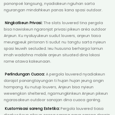
panonpoé langsung, nyadiakeun ngiuhan sarta
ngurangan mindahkeun panas kana spasi outdoor.
Ningkatkeun Privasi:
The slats louvered tina pergola
bisa nawiskeun ngaronjat privasi pikeun aréa outdoor
Anjeun. Ku nyaluyukeun sudut louvers, anjeun tiasa
meungpeuk pintonan ti sudut nu tangtu sarta nyieun
spasi leuwih secluded. Ieu hususna berharga lamun
imah wadahna mobile anjeun situated dina lokasi
rame atawa kakeunaan.
Perlindungan Cuaca:
A pergola louvered nyadiakeun
darajat panangtayungan ti hujan hujan jeung angin
hampang. Ku nutup louvers, Anjeun bisa nyieun
wewengkon sheltered, ngamungkinkeun Anjeun pikeun
ngarasakeun outdoor sanajan dina cuaca goréng.
Kustomisasi sareng Estetika:
Pergola louvered tiasa
disaluyukeun pikeun cocog sareng gaya sareng desain