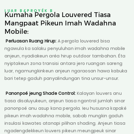
LUAR B&PROYÉK B
Kumaha Pergola Louvered Tiasa
Mangpaat Pikeun Imah Wadahna
Mobile:
Perluasan Ruang Hirup:
A pergola louvered bisa
ngawula ka salaku penyuluhan imah wadahna mobile
anjeun, nyadiakeun aréa hirup outdoor tambahan. Éta
nyiptakeun zona transisi antara jero ruangan sareng
luar, ngamungkinkeun anjeun ngaraosan hawa kabuka
bari tetep gaduh panyalindungan tina unsur-unsur.
Panonpoé jeung Shade Control:
Kalayan louvers anu
tiasa disaluyukeun, anjeun tiasa ngontrol jumlah sinar
panonpoé anu asup kana pergola. Ieu hususna kapaké
pikeun imah wadahna mobile, sabab mungkin gaduh
insulasi kawates atanapi pilihan shading. Anjeun tiasa
ngadengdekkeun louvers pikeun meungpeuk sinar