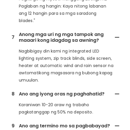
Paglaban ng hangin: Kaya nitong labanan
ang 12 hangin para sa mga saradong
blades."
Anong mga uri ng mga tampok ang
7
maaari kong idagdag sa awning?
Nagbibigay din kami ng integrated LED
lighting system, zip track blinds, side screen,
heater at automatic wind and rain sensor na
awtomatikong magsasara ng bubong kapag
umuulan.
8
Ano ang iyong oras ng paghahatid?
Karaniwan 10-20 araw ng trabaho
pagkatanggap ng 50% na deposito.
9
Ano ang termino mo sa pagbabayad?