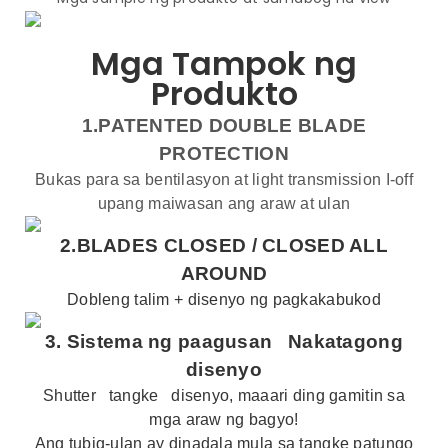
Mga Tampok ng
Produkto
1.PATENTED DOUBLE BLADE
PROTECTION
Bukas para sa bentilasyon at light transmission I-off
upang maiwasan ang araw at ulan
2.BLADES CLOSED /
CLOSED ALL
AROUND
Dobleng talim + disenyo ng pagkakabukod
3.
Sistema ng paagusan
Nakatagong
disenyo
Shutter
tangke
disenyo, maaari ding gamitin sa
mga araw ng bagyo!
Ang tubig-ulan ay dinadala mula sa tangke patungo