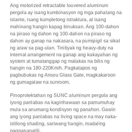
Ang motorized retractable louvered aluminum
pergola ay isang kumbinasyon ng mga pahalang na
istante, isang kumpletong istraktura, at isang
mahinang hangin kapag binuksan.
Ang 100-dahon
na piraso ng dahon ng 100-dahon na piraso ng
dahon ay ganap na nakasara, na pumipigil sa sikat
ng araw sa pag-ulan.
Tinitiyak ng heavy-duty na
internal arrangement na ganap ang kakayahan ng
system at tumatanggap ng malakas na bilis ng
hangin na 180-220Km/h.
Pagkatapos ng
pagbubukas ng Ansou Glass Gate, magkakaroon
ng gumagalaw na sunroom.
Pinoprotektahan ng SUNC aluminum pergola ang
iyong panlabas na kaginhawaan sa pamumuhay
mula sa anumang kondisyon ng panahon. Gawin
ang iyong panlabas na living space na may naka-
istilong shading, sariwang hangin, madaling
pagpapanatili.