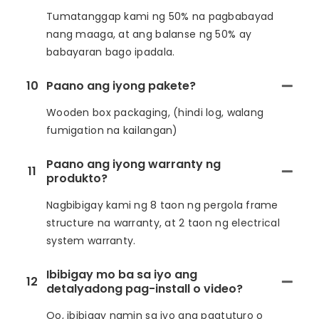
Tumatanggap kami ng 50% na pagbabayad
nang maaga, at ang balanse ng 50% ay
babayaran bago ipadala.
10
Paano ang iyong pakete?
Wooden box packaging, (hindi log, walang
fumigation na kailangan)
Paano ang iyong warranty ng
11
produkto?
Nagbibigay kami ng 8 taon ng pergola frame
structure na warranty, at 2 taon ng electrical
system warranty.
Ibibigay mo ba sa iyo ang
12
detalyadong pag-install o video?
Oo, ibibigay namin sa iyo ang pagtuturo o