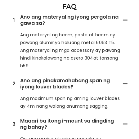
FAQ
Ano ang materyal ng iyong pergola na
1
gawa sa?
Ang materyal ng beam, poste at beam ay
pawang aluminyo haluang metal 6063 T5.
Ang materyal ng mga accessory ay pawang
hindi kinakalawang na asero 304at tansong
h59.
Ano ang pinakamahabang span ng
2
iyong louver blades?
Ang maximum span ng aming louver blades
ay 4m nang walang anumang sagging.
Maaari ba itong i-mount sa dingding
3
ng bahay?
Oo, ang aming aluminyo pergola ay