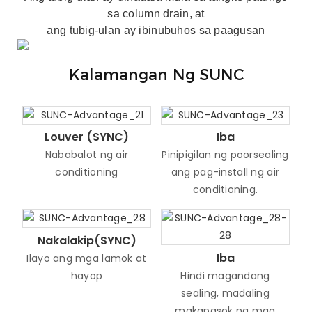
sa column drain, at
ang tubig-ulan ay ibinubuhos sa paagusan
Kalamangan Ng SUNC
Louver (SYNC)
Iba
Nababalot ng air
Pinipigilan ng poorsealing
conditioning
ang pag-install ng air
conditioning.
Nakalakip(SYNC)
Iba
Ilayo ang mga lamok at
hayop
Hindi magandang
sealing, madaling
makapasok ng mga