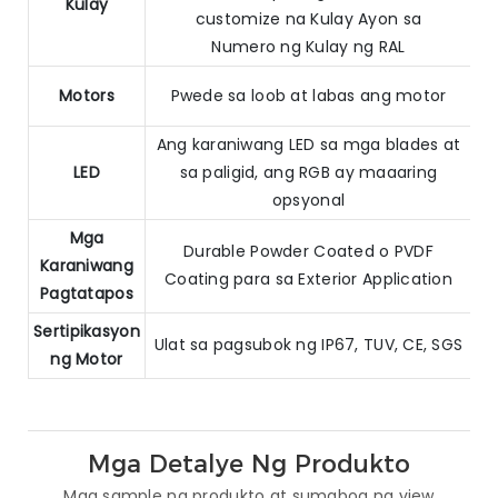
Kulay
customize na Kulay Ayon sa
Numero ng Kulay ng RAL
Motors
Pwede sa loob at labas ang motor
Ang karaniwang LED sa mga blades at
LED
sa paligid, ang RGB ay maaaring
opsyonal
Mga
Durable Powder Coated o PVDF
Karaniwang
Coating para sa Exterior Application
Pagtatapos
Sertipikasyon
Ulat sa pagsubok ng IP67, TUV, CE, SGS
ng Motor
Mga Detalye Ng Produkto
Mga sample ng produkto at sumabog na view