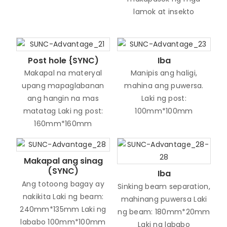
lamok at insekto
Post hole {SYNC)
Iba
Makapal na materyal
Manipis ang haligi,
upang mapaglabanan
mahina ang puwersa.
ang hangin na mas
Laki ng post:
matatag Laki ng post:
100mm*100mm
160mm*160mm
Makapal ang sinag
(SYNC)
Iba
Ang totoong bagay ay
Sinking beam separation,
nakikita Laki ng beam:
mahinang puwersa Laki
240mm*135mm Laki ng
ng beam: 180mm*20mm
lababo 100mm*100mm
Laki ng lababo