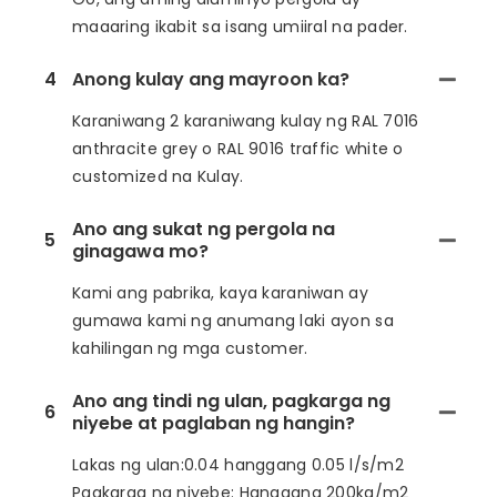
maaaring ikabit sa isang umiiral na pader.
4
Anong kulay ang mayroon ka?
Karaniwang 2 karaniwang kulay ng RAL 7016
anthracite grey o RAL 9016 traffic white o
customized na Kulay.
Ano ang sukat ng pergola na
5
ginagawa mo?
Kami ang pabrika, kaya karaniwan ay
gumawa kami ng anumang laki ayon sa
kahilingan ng mga customer.
Ano ang tindi ng ulan, pagkarga ng
6
niyebe at paglaban ng hangin?
Lakas ng ulan:0.04 hanggang 0.05 l/s/m2
Pagkarga ng niyebe: Hanggang 200kg/m2