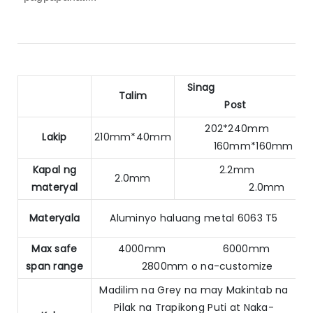
Sinag
Talim
Post
202*240mm
Lakip
210mm*40mm
160mm*160mm
Kapal ng
2.2mm
2.0mm
materyal
2.0mm
Materyala
Aluminyo haluang metal 6063 T5
Max safe
4000mm 6000mm
span range
2800mm o na-customize
Madilim na Grey na may Makintab na
Pilak na Trapikong Puti at Naka-