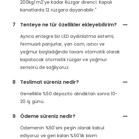
200kg/m2'ye kadar Rüzgar direnci: Kapalı
kanatlarda 12 rüzgara dayanabilir."
7
Tenteye ne tür özellikler ekleyebilirim?
Ayrıca entegre bir LED aydınlatma sistemi,
fermuarlı panjurlar, yan cam, ısıtıcı ve
yağmur başladığında tavanı otomatik olarak
kapatacak otomatik rüzgar ve yağmur
sensörü de sağlıyoruz.
8
Teslimat süreniz nedir?
Genellikle %50 depozito alındıktan sonra 10-
20 iş günü.
9
Ödeme süreniz nedir?
Ödemenin %50'sini peşin olarak kabul
ediyoruz ve geri kalan %50'lik kısım