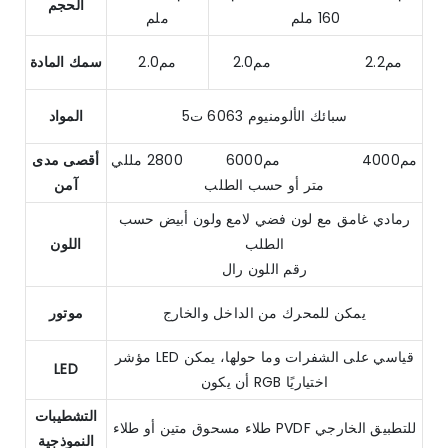
الحجم
160 ملم
ملم
مم2.2 مم2.0
مم2.0
سمك المادة
سبائك الألومنيوم 6063 ت5
المواد
مم4000 مم6000 2800 مللي
أقصى مدى
متر أو حسب الطلب
آمن
رمادي غامق مع لون فضي لامع ولون أبيض حسب
الطلب
اللون
رقم اللون رال
يمكن للمحرك من الداخل والخارج
موتور
مؤشر LED قياسي على الشفرات وما حولها، يمكن
LED
أن يكون RGB اختياريًا
التشطيبات
طلاء مسحوق متين أو طلاء PVDF للتطبيق الخارجي
النموذجية