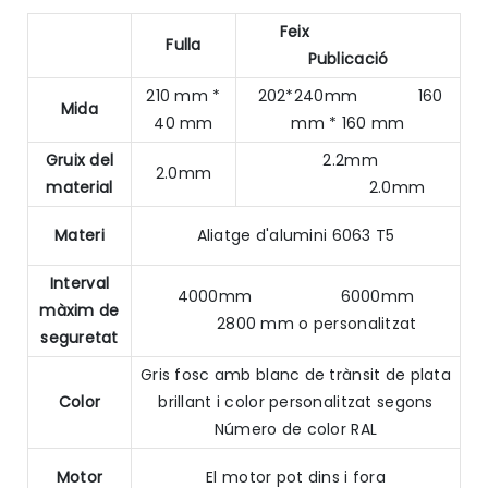
Feix
Fulla
Publicació
210 mm *
202*240mm 160
Mida
40 mm
mm * 160 mm
Gruix del
2.2mm
2.0mm
material
2.0mm
Materi
Aliatge d'alumini 6063 T5
Interval
4000mm 6000mm
màxim de
2800 mm o personalitzat
seguretat
Gris fosc amb blanc de trànsit de plata
Color
brillant i color personalitzat segons
Número de color RAL
Motor
El motor pot dins i fora