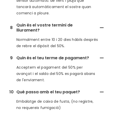
sensor automàtic de vent i pluja que
tancarà automàticament el sostre quan
comenci a ploure.
Quin és el vostre termini de
8
lliurament?
Normalment entre 10 i 20 dies hàbils després
de rebre el dipòsit del 50%.
9
Quin és el teu terme de pagament?
Acceptem el pagament del 50% per
avançat i el saldo del 50% es pagarà abans
de l'enviament.
10
Què passa amb el teu paquet?
Embalatge de caixa de fusta, (no registre,
no requereix fumigació)