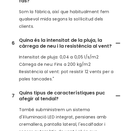
fas?
Som la fàbrica, així que habitualment fem
qualsevol mida segons la sol·licitud dels
clients.
Quina és la intensitat de la pluja, la
6
càrrega de neu i la resistència al vent?
Intensitat de pluja: 0,04 a 0,05 l/s/m2
Càrrega de neu: Fins a 200 kg/m2
Resistència al vent: pot resistir 12 vents per a
pales tancades."
Quins tipus de característiques puc
7
afegir al tendal?
També subministrem un sistema
d'il·luminació LED integrat, persianes amb
cremallera, pantalla lateral, l'escalfador i