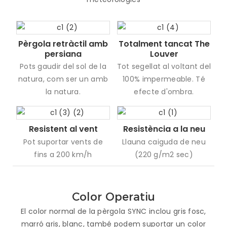
Pèrgola retràctil amb
Totalment tancat The
persiana
Louver
Pots gaudir del sol de la
Tot segellat al voltant del
natura, com ser un amb
100% impermeable. Té
la natura.
efecte d'ombra.
Resistent al vent
Resistència a la neu
Pot suportar vents de
Llauna caiguda de neu
fins a 200 km/h
(220 g/m2 sec)
Color Operatiu
El color normal de la pèrgola SYNC inclou gris fosc,
marró gris, blanc, també podem suportar un color