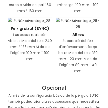
estable Mida del pal: 160
missatge: 100 mm * 100
mm * 160 mm
mm
Feix gruixut (SYNC)
Altres
Les coses reals són
visibles Mida del feix: 240
Separació del feix
mm * 135 mm Mida de
d'enfonsament, força
l'aigüera 100 mm * 100
baixa Mida del feix: 180
mm
mm * 20 mm Mida de
l'aigüera 80 mm * 40
mm
Opcional
A més de la configuració bàsica de la pèrgola SUNC,
també podeu triar altres accessoris que necessiteu.
Entre ells, la configuració de pèrgola més popular és