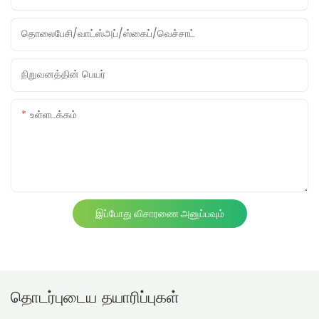
தொலைபேசி/வாட்ஸ்அப்/ஸ்கைப்/வெச்சாட்
நிறுவனத்தின் பெயர்
உள்ளடக்கம்
இப்போது விசாரணை அனுப்பவும்
தொடர்புடைய தயாரிப்புகள்