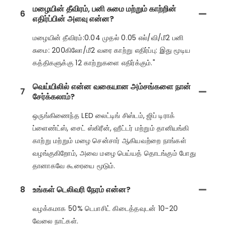
மழையின் தீவிரம், பனி சுமை மற்றும் காற்றின்
6
எதிர்ப்பின் அளவு என்ன?
மழையின் தீவிரம்:0.04 முதல் 0.05 எல்/வி/மீ2 பனி
சுமை: 200கிலோ/மீ2 வரை காற்று எதிர்ப்பு: இது மூடிய
கத்திகளுக்கு 12 காற்றுகளை எதிர்க்கும்."
வெய்யிலில் என்ன வகையான அம்சங்களை நான்
7
சேர்க்கலாம்?
ஒருங்கிணைந்த LED லைட்டிங் சிஸ்டம், ஜிப் டிராக்
ப்ளைண்ட்ஸ், சைட் ஸ்கிரீன், ஹீட்டர் மற்றும் தானியங்கி
காற்று மற்றும் மழை சென்சார் ஆகியவற்றை நாங்கள்
வழங்குகிறோம், அவை மழை பெய்யத் தொடங்கும் போது
தானாகவே கூரையை மூடும்.
8
உங்கள் டெலிவரி நேரம் என்ன?
வழக்கமாக 50% டெபாசிட் கிடைத்தவுடன் 10-20
வேலை நாட்கள்.