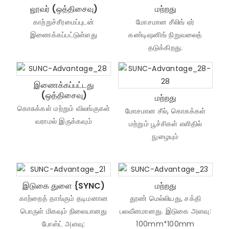
லூவர் (ஒத்திசைவு)
மற்றது
காற்றுச்சீரமைப்புடன்
மோசமான சீலிங் ஏர்
இணைக்கப்பட்டுள்ளது
கண்டிஷனிங் நிறுவலைத்
தடுக்கிறது.
இணைக்கப்பட்டது
(ஒத்திசைவு)
மற்றது
கொசுக்கள் மற்றும் விலங்குகள்
மோசமான சீல், கொசுக்கள்
வராமல் இருக்கவும்
மற்றும் பூச்சிகள் எளிதில்
நுழையும்
இடுகை துளை {SYNC)
மற்றது
காற்றைத் தாங்கும் தடிமனான
தூண் மெல்லியது, சக்தி
பொருள் மிகவும் நிலையானது
பலவீனமானது. இடுகை அளவு:
போஸ்ட் அளவு:
100mm*100mm