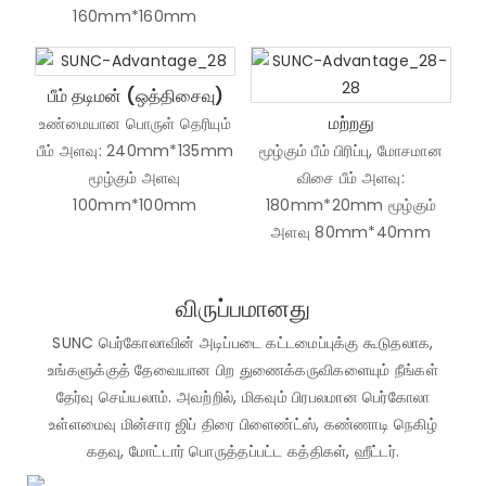
160mm*160mm
பீம் தடிமன் (ஒத்திசைவு)
மற்றது
உண்மையான பொருள் தெரியும்
பீம் அளவு: 240mm*135mm
மூழ்கும் பீம் பிரிப்பு, மோசமான
மூழ்கும் அளவு
விசை பீம் அளவு:
100mm*100mm
180mm*20mm மூழ்கும்
அளவு 80mm*40mm
விருப்பமானது
SUNC பெர்கோலாவின் அடிப்படை கட்டமைப்புக்கு கூடுதலாக,
உங்களுக்குத் தேவையான பிற துணைக்கருவிகளையும் நீங்கள்
தேர்வு செய்யலாம். அவற்றில், மிகவும் பிரபலமான பெர்கோலா
உள்ளமைவு மின்சார ஜிப் திரை பிளைண்ட்ஸ், கண்ணாடி நெகிழ்
கதவு, மோட்டார் பொருத்தப்பட்ட கத்திகள், ஹீட்டர்.