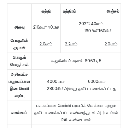
கத்தி
உத்திரம்
அஞ்சல்
202*240மாம்
அளவு
210மிமீ*40மிமீ
160மிமீ*160மிமீ
பொருளின்
2.0மாம்
2.2மாம் 2.0மாம்
தடிமன்
பொருள்
அலுமினியம் அலாய் 6063 டி5
பொருட்கள்
அதிகபட்ச
பாதுகாப்பான
4000மாம் 6000மாம்
இடைவெளி
2800மிமீ அல்லது தனிப்பயனாக்கப்பட்டது
வரம்பு
பளபளப்பான வெள்ளி ட்ராஃபிக் வெள்ளை மற்றும்
வண்ணம்
தனிப்பயனாக்கப்பட்ட வண்ணத்துடன் அடர் சாம்பல்
RAL வண்ண எண்