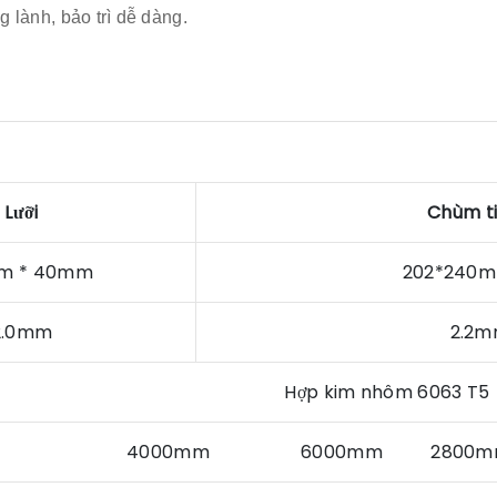
 lành, bảo trì dễ dàng.
Lưỡi
Chùm t
m * 40mm
202*24
2.0mm
2.
Hợp kim nhôm 6063 T5
4000mm 6000mm 2800mm hoặ