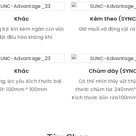
Khác
Kèm theo (SYNC
 bịt kín kém ngăn cản việc
Giữ muỗi và động vật ra
đặt điều hòa không khí.
Khác
Chùm dày (SYN
g, lực yếu. Kích thước bài
Có thể nhìn thấy vật thậ
iết: 100mm * 100mm
thước chùm tia: 240m
Kích thước bồn rửa 100