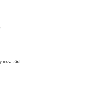
a
ày mưa bão!