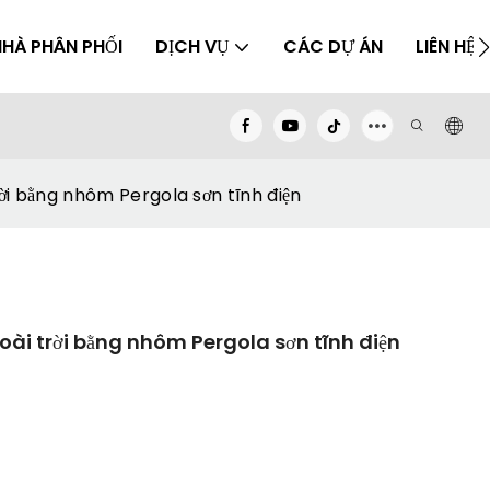
NHÀ PHÂN PHỐI
DỊCH VỤ
CÁC DỰ ÁN
LIÊN HỆ
rời bằng nhôm Pergola sơn tĩnh điện
goài trời bằng nhôm Pergola sơn tĩnh điện