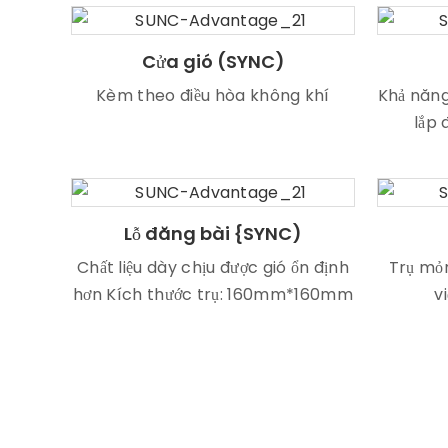
Cửa gió (SYNC)
Kèm theo điều hòa không khí
Khả năng
lắp 
Lỗ đăng bài {SYNC)
Chất liệu dày chịu được gió ổn định
Trụ mỏn
hơn Kích thước trụ: 160mm*160mm
v