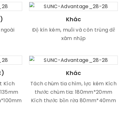
)
Khác
 ngoài
Độ kín kém, muỗi và côn trùng dễ
xâm nhập
C)
Khác
t Kích
Tách chùm tia chìm, lực kém Kích
m*135mm
thước chùm tia: 180mm*20mm
mm*100mm
Kích thước bồn rửa 80mm*40mm