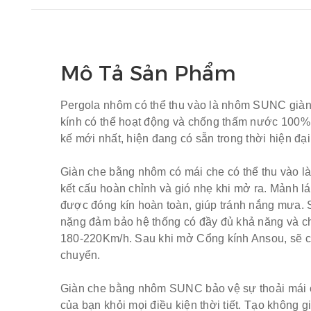
Mô Tả Sản Phẩm
Pergola nhôm có thể thu vào
là nhôm SUNC
già
kính có thể hoạt động và chống thấm nước 100% 
kế mới nhất, hiện đang có sẵn trong thời hiện đại
Giàn che bằng nhôm có mái che có thể thu vào là
kết cấu hoàn chỉnh và gió nhẹ khi mở ra.
Mảnh lá
được đóng kín hoàn toàn, giúp tránh nắng mưa.
nặng đảm bảo hệ thống có đầy đủ khả năng và c
180-220Km/h.
Sau khi mở Cổng kính Ansou, sẽ c
chuyển.
Giàn che bằng nhôm SUNC bảo vệ sự thoải mái c
của bạn khỏi mọi điều kiện thời tiết. Tạo không g