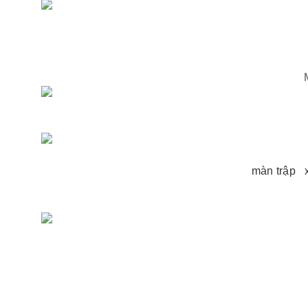
màn trập
x