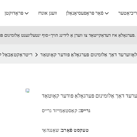
יביאַטער
פֿאַר פּראָפעסיאָנאַלן
וועגן אונדז
פּראָדוקטן
SUNC פּערגאָלאַ איז דעדאַקייטאַד צו ווערן אַ לידינג הויך-סוף ינטעליגענט אַלומינום פּערגאָלאַ פאַבריקאַנט.
ָווערעד דאַך אַלומינום פּערגאָלאַ פּודער קאָוטאַד
ריטראַקטאַבאַל לא
עד דאַך אַלומינום פּערגאָלאַ פּודער קאָוטאַד
גרײס::
קאַסטאַמייזד גרייס
טעקסט פֿאַרב:
שאַנגהאַי