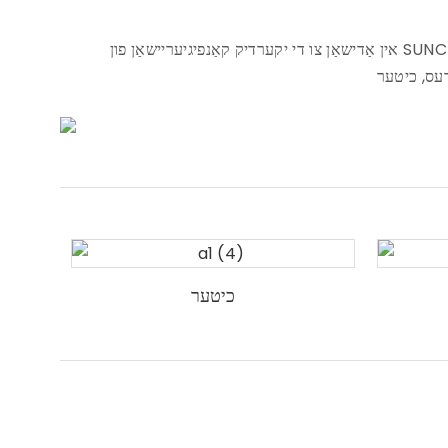
אין אַדישאַן צו די יקערדיק קאַנפיגיעריישאַן פון SUNC פּערגאָלאַ, איר קענען אויך קלייַבן אנדערע אַקסעסעריז איר דאַרפֿן. צווישן זיי, די מערסט פאָלקס פּערגאָלאַ קאַנפיגיעריישאַן איז
כיטער