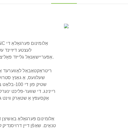
איז SUNC אַלומינום
פּערגאָלאַ
די
אַפּעריישאַנאַל גלייזד פּאָליצע סיסטעם, וואָס איז דערווייַל בנימצא אין מאָדערן צייט.
ריטראַקטאַבאַל לאָווערעד אַלו
שעלוועס, אַ גאַנץ סטרוקט
שטיק פון די
ריינינג.
די שווער-פליכט ינערלע
אַקסעפּץ אַ שטאַרק ווינט גיכקייַט פון 0-220
טנאָים. שאַפֿן דיין דרויסנדיק