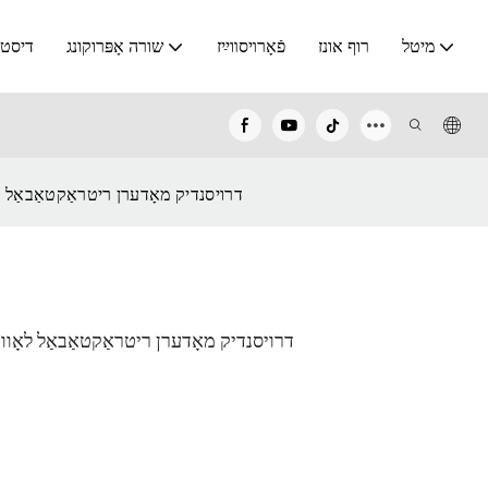
מיטל
רוף אונז
פֿאָרױסװײַז
שורה אָפּרוקונג
דיסטר
דרויסנדיק מאָדערן ריטראַקטאַבאַל לא
דרויסנדיק מאָדערן ריטראַקטאַבאַל לאָווער