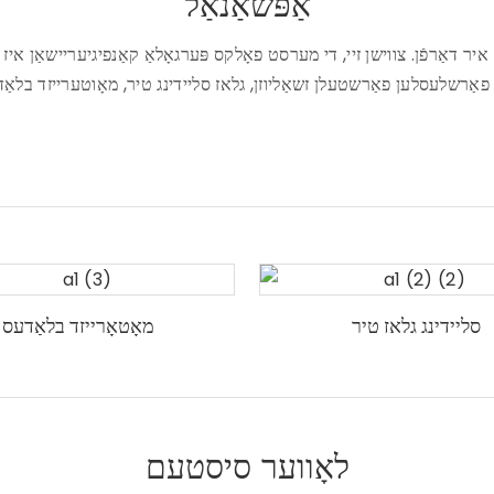
אַפּשאַנאַל
סליידינג גלאז טיר
מאָטאָרייזד בלאַדעס
לאָווער סיסטעם