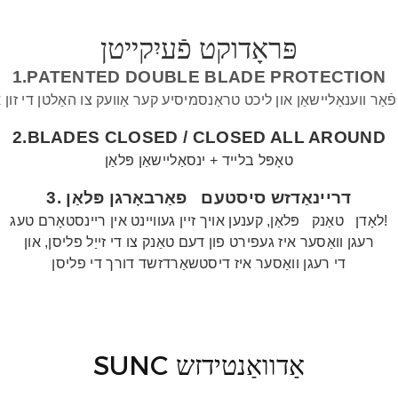
פּראָדוקט פֿעיִקייטן
1.PATENTED DOUBLE BLADE PROTECTION
ֿאַר ווענאַליישאַן און ליכט טראַנסמיסיע קער אַוועק צו האַלטן די זון א
2.BLADES CLOSED /
CLOSED ALL AROUND
טאָפּל בלייד + ינסאַליישאַן פּלאַן
דריינאַדזש סיסטעם
פאַרבאָרגן פּלאַן
3.
פּלאַן, קענען אויך זיין געוויינט אין ריינסטאָרם טעג!
לאָדן
טאַנק
רעגן וואַסער איז געפירט פון דעם טאַנק צו די זייַל פליסן, און
די רעגן וואַסער איז דיסטשאַרדזשד דורך די פליסן
SUNC אַדוואַנטידזש