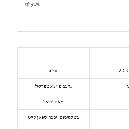
וישאַלט.
גרײס:
גרעב פון מאַטעריאַל
מאַטעריאַל
מאַקסימום זיכער שפּאַן קייט