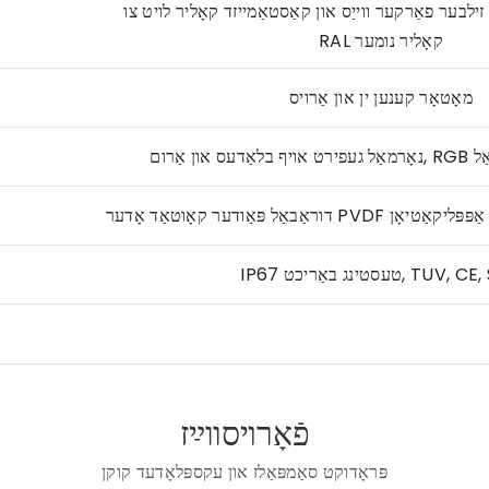
זילבער פאַרקער ווייַס און קאַסטאַמייזד קאָליר לויט צו
RAL קאָליר נומער
מאָטאָר קענען ין און אַרויס
שאַנאַל
ַר יקסטיריער אַפּפּליקאַטיאָן
נג באַריכט, TUV, CE, SGS
פֿאָרױסװײַז
פּראָדוקט סאַמפּאַלז און עקספּלאָדעד קוקן