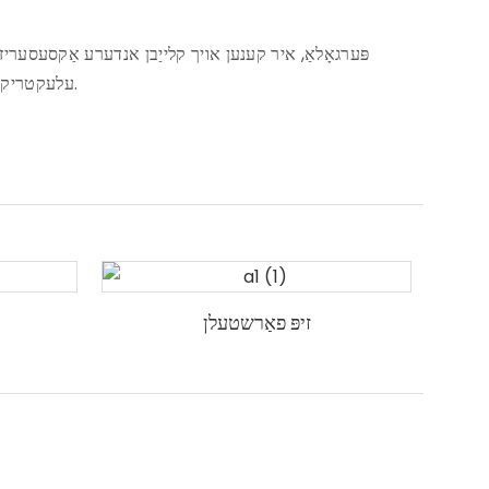
עלעקטריק פאַרשלעסלען פאַרשטעלן זשאַליוזן, גלאז סליידינג טיר, מאָוטערייזד בלאַדעס, כיטער.
זיפּ פאַרשטעלן