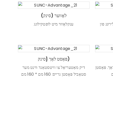
לאָווער (סינק)
רונג פון
ענקלאָוזד מיט לופטקילונג
פּאָסט לאָך {סינק)
ַך. פּאָסטן
דיק מאַטעריאַל צו וויטסטאַנד ווינט מער
סטאַביל פּאָסטן גרייס: 160 מם * 160 מם