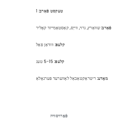
טעקסט פֿאַרב:
1
פֿאַרב:
שוואַרץ, גרוי, ווייַס, קאַסטאַמייזד קאָליר
קלעפּ:
ווודאַן פאַל
קלעפּ:
5-15 טעג
מאָדע:
ריטראַקטאַבאַל לאָווערעד פּערגאָלאַ
פֿאָרױסװײַז