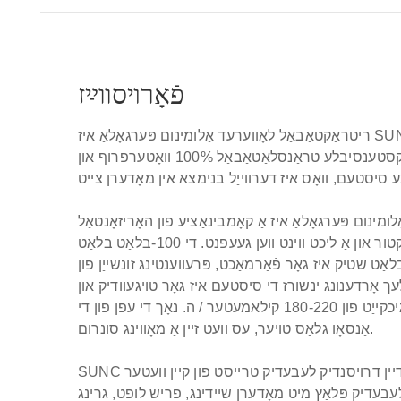
פֿאָרױסװײַז
ריטראַקטאַבאַל לאָווערעד אַלומינום פּערגאָלאַ
לעצטע דיזיינד עקסטענסיבלע טראַנסלאַטאַבאַל 100% וואָטערפּרוף און
מינום פּערגאָלאַ איז אַ קאָמבינאַציע פון ​​האָריזאָנטאַל
ור און אַ ליכט ווינט ווען געעפנט.
די 100-בלאַט בלאַט
 100-בלאַט בלאַט שטיק איז גאָר פֿאַרמאַכט, פּרעווענטינג זונשייַן פון
ך אָרדענונג ינשורז די סיסטעם איז גאָר טויגעוודיק און
18 קילאמעטער / ה.
נאָך די עפן פון די
אַנסאָו גלאַס טויער, עס וועט זיין אַ מאָווינג סונרום.
SUNC אַלומינום פּערגאָלאַ באַשיצן דיין דרויסנדיק לעבעדיק טרייסט פון קיין וועטער
 לעבעדיק פּלאַץ מיט מאָדערן שיידינג, פריש לופט, גרינג