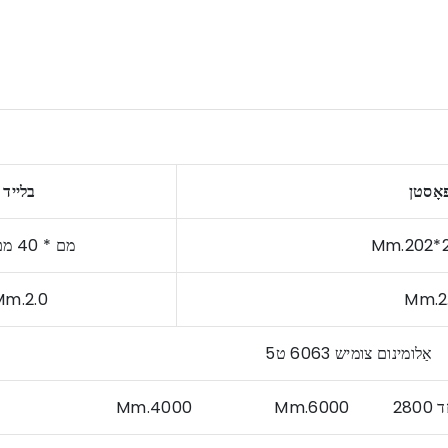
אָסטן
בלייד
210 מם * 40 מם
Mm.2.0
Mm
אַלומינום צומיש 6063 ט5
יזד