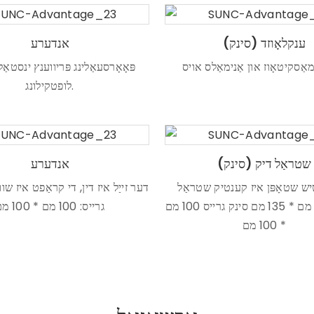
ענקלאָוזד (סינק)
אנדערע
אַסקיטאָוז און אַנימאַלס אויס
פּאָאָרסעאַלינג פּריווענץ ינסטאַלי
לופטקילונג.
שטראַל דיק (סינק)
אנדערע
יש שטאָפּן איז קענטיק שטראַל
דער זייַל איז דין, די קראַפט איז שווא
גרייס: 240 מם * 135 מם סינק גרייס 100 מם
גרייס: 100 מם * 100 מם
* 100 מם