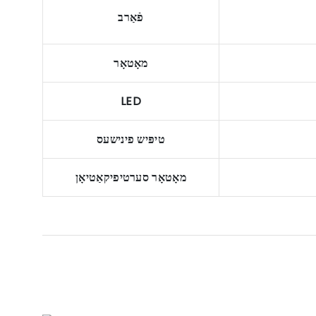
פֿאַרב
מאָטאָר
LED
טיפּיש פינישעס
מאָטאָר סערטיפיקאַטיאָן