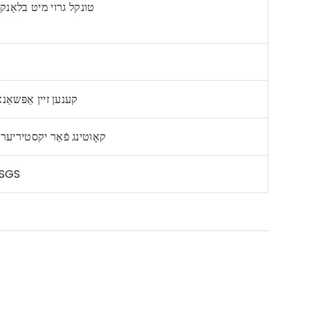
טונקל גרוי מיט בלאַנק 
נאָרמאַל געפירט אויף בלאַדעס און אַרום, RGB קענען זיין אַפּ
דוראַבאַל פּאַודער קאָוטאַד אָדער PVDF קאָוטינג פֿא
IP67 טעסטי