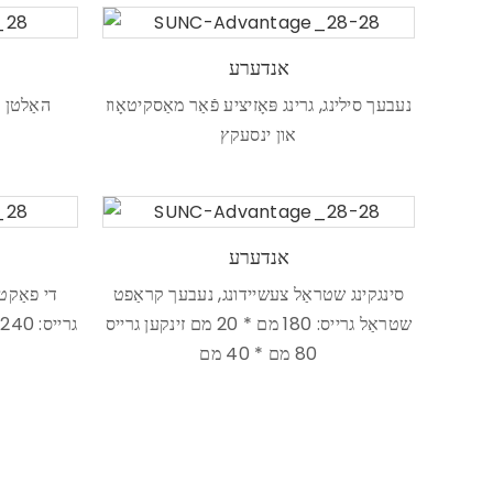
אנדערע
נעבעך סילינג, גרינג פּאָזיציע פֿאַר מאַסקיטאָוז
האַלטן מ
און ינסעקץ
אנדערע
סינגקינג שטראַל צעשיידונג, נעבעך קראַפט
די פאַקט
שטראַל גרייס: 180 מם * 20 מם זינקען גרייס
80 מם * 40 מם