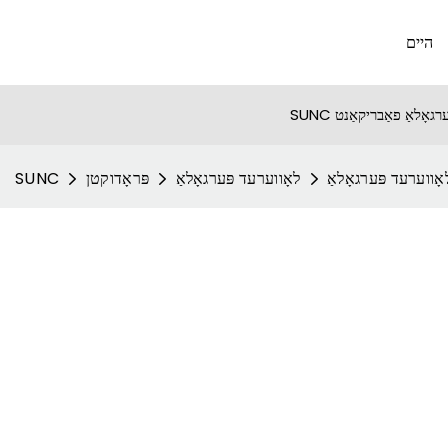
היים
ָווערעד פּערגאָלאַ
לאָווערעד פּערגאָלאַ
פּראָדוקטן
SUNC