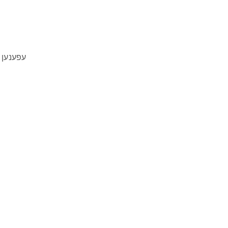
עפענען פ