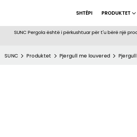
SHTËPI
PRODUKTET
SUNC Pergola është i përkushtuar për t'u bërë një prodhu
SUNC
Produktet
Pjergull me louvered
Pjergul