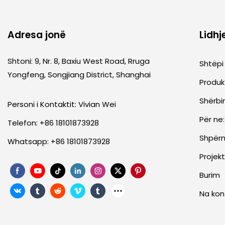
Adresa jonë
Lidhj
Shtoni: 9, Nr. 8, Baxiu West Road, Rruga
Shtëpi
Yongfeng, Songjiang District, Shanghai
Produk
Shërb
Personi i Kontaktit: Vivian Wei
Për ne:
Telefon: +86 18101873928
Shpër
Whatsapp: +86 18101873928
Projek
Burim
Na kon