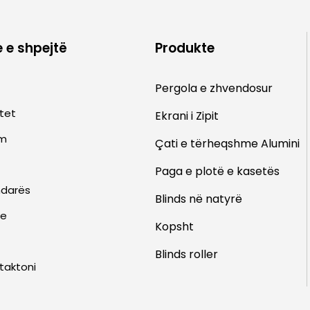
e e shpejtë
Produkte
Pergola e zhvendosur
tet
Ekrani i Zipit
im
Çati e tërheqshme
Alumini
Paga e plotë e kasetës
ndarës
Blinds në natyrë
te
Kopsht
Blinds roller
taktoni