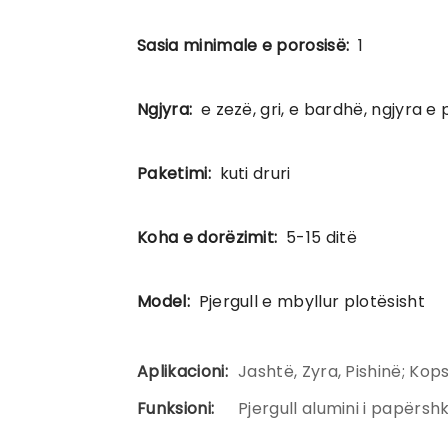
Sasia minimale e porosisë:
1
Ngjyra:
e zezë, gri, e bardhë, ngjyra e
Paketimi:
kuti druri
Koha e dorëzimit:
5-15 ditë
Model:
Pjergull e mbyllur plotësisht
Aplikacioni:
Jashtë, Zyra, Pishinë; Kop
Funksioni:
Pjergull alumini i papërs