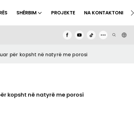
RËS
SHËRBIM
PROJEKTE
NA KONTAKTONI
zuar për kopsht në natyrë me porosi
për kopsht në natyrë me porosi