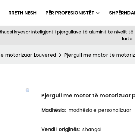
RRETH NESH
PËR PROFESIONISTËT
SHPËRNDA
esi kryesor inteligjent i pjergullave të aluminit të nivelit të
lartë.
l e motorizuar Louvered
Pjergull me motor të motori
Pjergull me motor të motorizuar 
Madhësia:
madhësia e personalizuar
Vendi i origjinës:
shangai