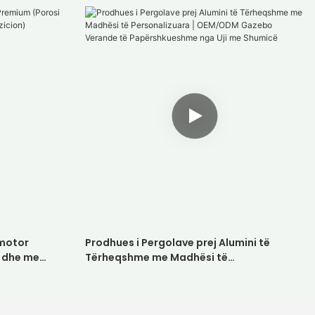
 motor
Prodhues i Pergolave ​​prej Alumini të
 dhe me
Tërheqshme me Madhësi të
Personalizuara | OEM/ODM Gazebo
Verande të Papërshkueshme nga Uji me
Shumicë