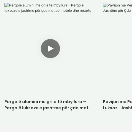
Pergolë alumini me grila të mbyllura –
Pavijon me P
Pergolë luksoze e jashtme për çdo mot
Luksoz i Jas
për hotele dhe resorte
dhe Resorte