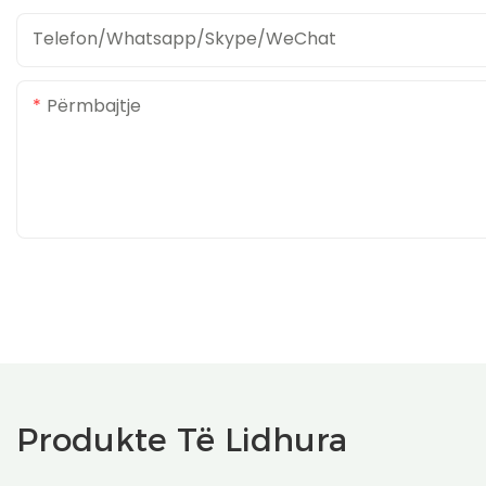
Telefon/whatsapp/skype/weChat
Përmbajtje
Produkte Të Lidhura