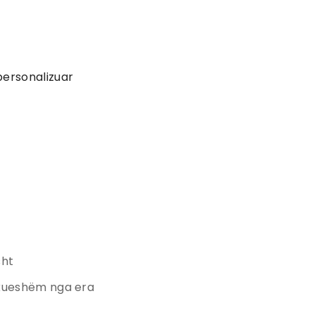
 personalizuar
sht
hkueshëm nga era