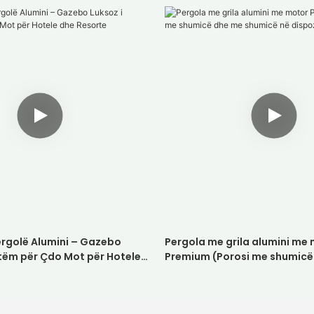
ergolë Alumini – Gazebo
Pergola me grila alumini me
htëm për Çdo Mot për Hotele
Premium (Porosi me shumicë
shumicë në dispozicion)