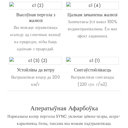
Высоўная пергола з
Цалкам зачынены жалюзі
жалюзі
Запячатаны ўсё вакол 100%
Вы можаце атрымліваць
воданепранікальны. Ён мае
асалоду ад сонечных ваннаў
эфект зацянення.
на прыродзе, нібы быць
адзіным з прыродай.
Устойлівы да ветру
Снегаўстойлівасць
Вытрымлівае вецер да 200
Вытрымлівае снегапады
км/г
(220 сух. г/м2)
Аператыўная Афарбоўка
Нармальны колер перголы SYNC уключае цёмна-шэры, шэра-
карычневы, белы, таксама мы можам падтрымліваць