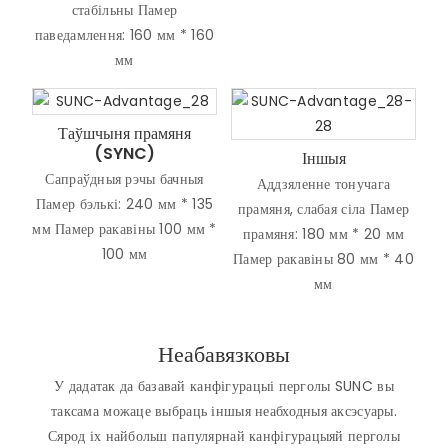
стабільны Памер
паведамлення: 160 мм * 160
мм
Таўшчыня прамяня
(SYNC)
Іншыя
Сапраўдныя рэчы бачныя
Аддзяленне тонучага
Памер бэлькі: 240 мм * 135
прамяня, слабая сіла Памер
мм Памер ракавіны 100 мм *
прамяня: 180 мм * 20 мм
100 мм
Памер ракавіны 80 мм * 40
мм
Неабавязковы
У дадатак да базавай канфігурацыі перголы SUNC вы
таксама можаце выбраць іншыя неабходныя аксэсуары.
Сярод іх найбольш папулярнай канфігурацыяй перголы