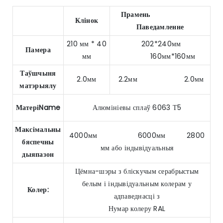
Прамень
Клінок
Паведамленне
210 мм * 40
202*240мм
Памера
мм
160мм*160мм
Таўшчыня
2.0мм
2.2мм 2.0мм
матэрыялу
МатеріName
Алюмініевы сплаў 6063 Т5
Максімальны
4000мм 6000мм 2800
бяспечны
мм або індывідуальныя
дыяпазон
Цёмна-шэры з бліскучым серабрыстым
белым і індывідуальным колерам у
Колер:
адпаведнасці з
Нумар колеру RAL