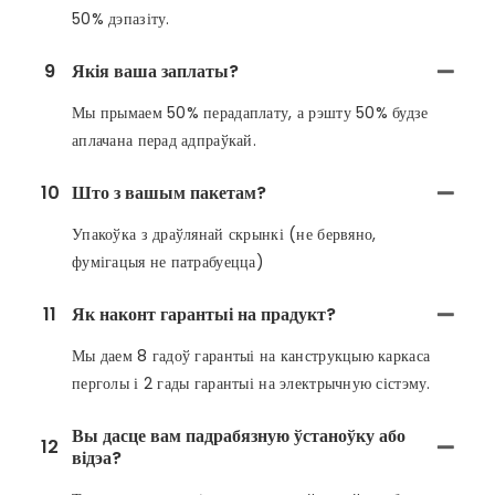
50% дэпазіту.
9
Якія ваша заплаты?
Мы прымаем 50% перадаплату, а рэшту 50% будзе
аплачана перад адпраўкай.
10
Што з вашым пакетам?
Упакоўка з драўлянай скрынкі (не бервяно,
фумігацыя не патрабуецца)
11
Як наконт гарантыі на прадукт?
Мы даем 8 гадоў гарантыі на канструкцыю каркаса
перголы і 2 гады гарантыі на электрычную сістэму.
Вы дасце вам падрабязную ўстаноўку або
12
відэа?