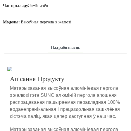
Час прыладу:
5-15 дзён
Моделы:
Высоўная пергола з жалюзі
Падрабязнасць
Апісанне Продукту
Матарызаваная высоўная алюмініевая пергола
з жалюзі
гэта SUNC алюміній
пергола
апошняя
распрацаваная пашыраемая перакладная 100%
воданепранікальная і працаздольная зашклёная
сістэма паліц, якая цяпер даступная ў наш час.
Матарызаваная высоўная алюмініевая пергола