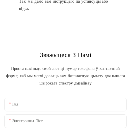
Так, мы дамо вам інструкцыю па ўстаноўцы або
відэа.
Звяжыцеся З Намі
Проста пакіньце свой ліст ці нумар тэлефона ў кантактнай
форме, каб мы маглі даслаць вам бясплатную цытату для нашага
шырокага спектру дызайнаў
Імя
Электронны Ліст