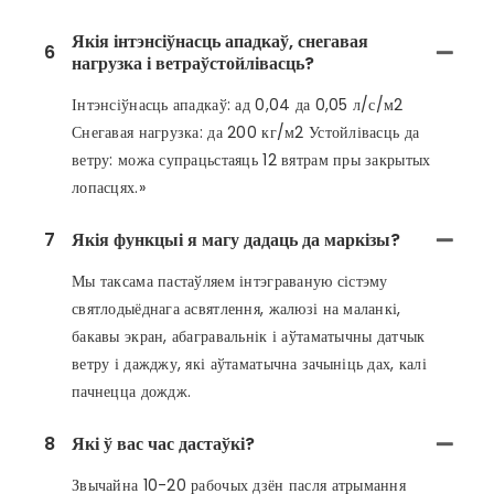
Якія інтэнсіўнасць ападкаў, снегавая
6
нагрузка і ветраўстойлівасць?
Інтэнсіўнасць ападкаў: ад 0,04 да 0,05 л/с/м2
Снегавая нагрузка: да 200 кг/м2 Устойлівасць да
ветру: можа супрацьстаяць 12 вятрам пры закрытых
лопасцях.»
7
Якія функцыі я магу дадаць да маркізы?
Мы таксама пастаўляем інтэграваную сістэму
святлодыёднага асвятлення, жалюзі на маланкі,
бакавы экран, абагравальнік і аўтаматычны датчык
ветру і дажджу, які аўтаматычна зачыніць дах, калі
пачнецца дождж.
8
Які ў вас час дастаўкі?
Звычайна 10-20 рабочых дзён пасля атрымання