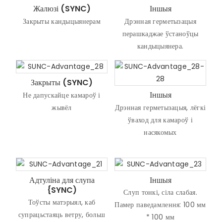
Жалюзі (SYNC)
Іншыя
Закрыты кандыцыянерам
Дрэнная герметызацыя
перашкаджае ўстаноўцы
кандыцыянера.
Закрыты (SYNC)
Іншыя
Не дапускайце камароў і
жывёл
Дрэнная герметызацыя, лёгкі
ўваход для камароў і
насякомых
Адтуліна для слупа
Іншыя
{SYNC)
Слуп тонкі, сіла слабая.
Тоўсты матэрыял, каб
Памер паведамлення: 100 мм
супрацьстаяць ветру, больш
* 100 мм