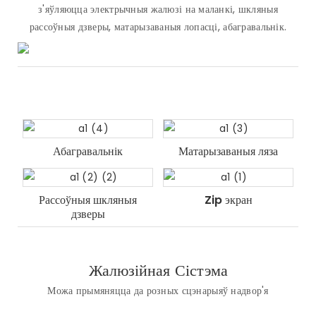
з'яўляюцца электрычныя жалюзі на маланкі, шкляныя
рассоўныя дзверы, матарызаваныя лопасці, абагравальнік.
Абагравальнік
Матарызаваныя ляза
Рассоўныя шкляныя
Zip экран
дзверы
Жалюзійная Сістэма
Можа прымяняцца да розных сцэнарыяў надвор'я