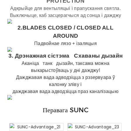
PROTECTION
Адкрыйце для вентыляцыі і прапускання святла.
Выключыце, каб засцерагчыся ад сонца і дажджу
2.BLADES CLOSED /
CLOSED ALL
AROUND
Падвойнае лязо + ізаляцыя
3.
Дрэнажная сістэма
Схаваны дызайн
Аканіца
танк
дызайн, таксама можна
выкарыстоўваць у дні дажджу!
Дажджавая вада адводзіцца з рэзервуара ў
калонку зліву і
дажджавая вада адводзіцца праз каналізацыю
Перавага SUNC