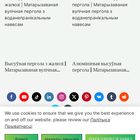
Высуўная пергола з жалюзі |
Алюмініевая высуўная
Матарызаваная вулічная
пергола | Матарызаваная
пергола з
вулічная пергола з
воданепранікальным
воданепранікальным
навесам
навесам
We use cookies to ensure that we give you the best experience
on and off our website. please review our
Палітыка
Прыватнасці
Аўтарскае права © 2025
SUNC
-
suncgroup.com
|
Сайта
ПАГАДЗІЦЕСЯ ЗАРАЗ
Reject
Налады печыва