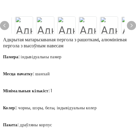
Адкрытая матарызаваная пергола з рашоткамі, алюмініевая
пергола з высоўным навесам
Памера:
індывідуальны памер
Месца пачатку:
шанхай
Мінімальныя кількіст:
1
Колер::
чорны, шэры, белы, індывідуальны колер
Пакета:
драўляны корпус