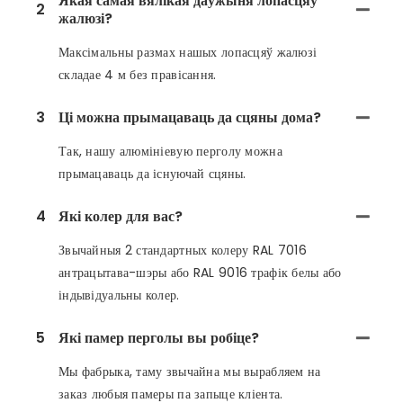
Якая самая вялікая даўжыня лопасцяў
2
жалюзі?
Максімальны размах нашых лопасцяў жалюзі
складае 4 м без правісання.
3
Ці можна прымацаваць да сцяны дома?
Так, нашу алюмініевую перголу можна
прымацаваць да існуючай сцяны.
4
Які колер для вас?
Звычайныя 2 стандартных колеру RAL 7016
антрацытава-шэры або RAL 9016 трафік белы або
індывідуальны колер.
5
Які памер перголы вы робіце?
Мы фабрыка, таму звычайна мы вырабляем на
заказ любыя памеры па запыце кліента.