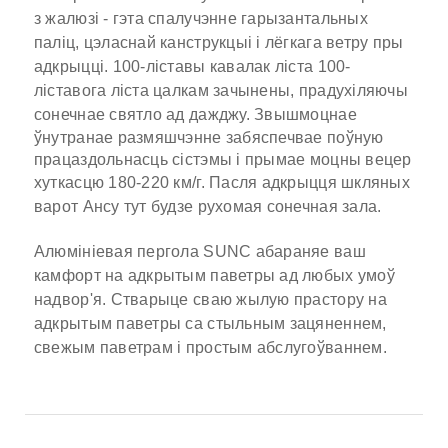
з жалюзі - гэта спалучэнне гарызантальных
паліц, цэласнай канструкцыі і лёгкага ветру пры
адкрыцці.
100-ліставы кавалак ліста 100-
ліставога ліста цалкам зачынены, прадухіляючы
сонечнае святло ад дажджу.
Звышмоцнае
ўнутранае размяшчэнне забяспечвае поўную
працаздольнасць сістэмы і прымае моцны вецер
хуткасцю 180-220 км/г.
Пасля адкрыцця шкляных
варот Ансу тут будзе рухомая сонечная зала.
Алюмініевая пергола SUNC абараняе ваш
камфорт на адкрытым паветры ад любых умоў
надвор'я. Стварыце сваю жылую прастору на
адкрытым паветры са стыльным зацяненнем,
свежым паветрам і простым абслугоўваннем.