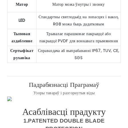
Матор
Матор можа ўнутры і звонку
Стандартны святлодыёд на лопасцях і вакол,
LED
RGB можа быць дадатковым
Тыповая
Трывалае парашковае пакрыццё або
аздабленне
пакрыццё PVDF для вонкавага прымянення
Сертыфікат
Справаздача аб выпрабаванні IP67, TUV, CE,
рухавіка
SGS
Падрабязнасці Праграмаў
Узоры тавараў і разгорнутыя віды
Асаблівасці прадукту
1.PATENTED DOUBLE BLADE