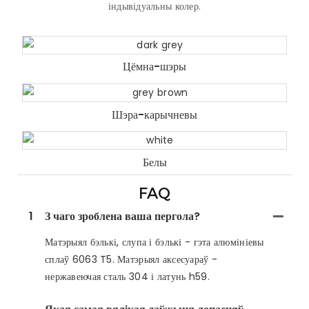
індывідуальны колер.
Цёмна-шэры
Шэра-карычневы
Белы
FAQ
1
З чаго зроблена ваша пергола?
Матэрыял бэлькі, слупа і бэлькі - гэта алюмініевы
сплаў 6063 T5. Матэрыял аксесуараў -
нержавеючая сталь 304 і латунь h59.