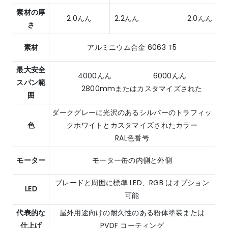
素材の厚
2.0んん
2.2んん 2.0んん
さ
素材
アルミニウム合金 6063 T5
最大安全
4000んん 6000んん
スパン範
2800mmまたはカスタマイズされた
囲
ダークグレーに光沢のあるシルバーのトラフィッ
色
クホワイトとカスタマイズされたカラー
RAL色番号
モーター
モーター缶の内側と外側
ブレードと周囲に標準 LED、RGB はオプション
LED
可能
代表的な
屋外用途向けの耐久性のある粉体塗装または
仕上げ
PVDF コーティング