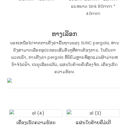
ຂະຫນາດ Sink 80mm *
40mm
ທາງເລືອກ
ນອກເຫນືອໄປຈາກການຕັ້ງຄ່າພື້ນຖານຂອງ SUNC pergola, ທ່ານ
ຍັງສາມາດເລືອກອຸປະກອນເສີມອື່ນໆທີ່ທ່ານຕ້ອງການ. ໃນບັນດາ
ພວກເຂົາ, ການຕັ້ງຄ່າ pergola ທີ່ນິຍົມຫຼາຍທີ່ສຸດແມ່ນຜ້າມ່ານຫ
ນ້າຈໍໄຟຟ້າ, ປະຕູເລື່ອນແກ້ວ, ແຜ່ນໃບຄ້າຍຄືເຄື່ອງຈັກ, ເຄື່ອງເຮັດ
ຄວາມຮ້ອນ.
ເຄື່ອງເຮັດຄວາມຮ້ອນ
ແຜ່ນໃບຄ້າຍຄືມໍເຕີ