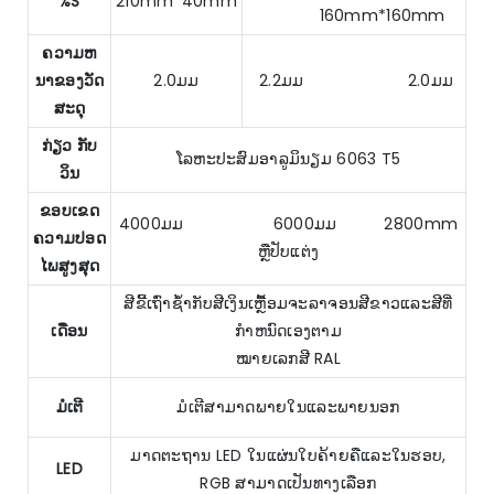
%S
210mm*40mm
160mm*160mm
ຄວາມຫ
ນາຂອງວັດ
2.0ມມ
2.2ມມ 2.0ມມ
ສະດຸ
ກ່ຽວ ກັບ
ໂລຫະປະສົມອາລູມິນຽມ 6063 T5
ວິນ
ຂອບເຂດ
4000ມມ 6000ມມ 2800mm
ຄວາມປອດ
ຫຼືປັບແຕ່ງ
ໄພສູງສຸດ
ສີຂີ້ເຖົ່າຊ້ໍາກັບສີເງິນເຫຼື້ອມຈະລາຈອນສີຂາວແລະສີທີ່
ເດືອນ
ກໍາຫນົດເອງຕາມ
ໝາຍເລກສີ RAL
ມໍເຕີ
ມໍເຕີສາມາດພາຍໃນແລະພາຍນອກ
ມາດຕະຖານ LED ໃນແຜ່ນໃບຄ້າຍຄືແລະໃນຮອບ,
LED
RGB ສາມາດເປັນທາງເລືອກ