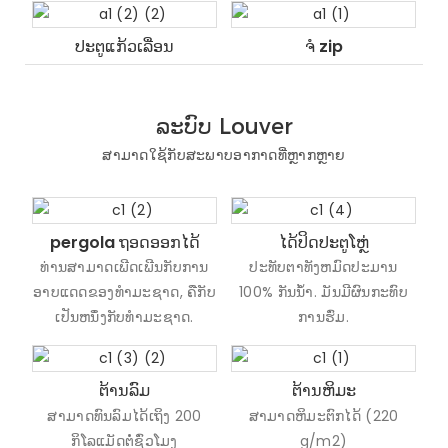
ປະຕູແກ້ວເລື່ອນ
ຈໍ zip
ລະບົບ Louver
ສາມາດໃຊ້ກັບສະພາບອາກາດທີ່ຫຼາກຫຼາຍ
pergola ຖອດອອກໄດ້
ໄດ້ປິດປະຕູໂຫຼ່
ທ່ານສາມາດເພີດເພີນກັບການ
ປະທັບຕາທັງຫມົດປະມານ
ອາບແດດຂອງທໍາມະຊາດ, ຄືກັບ
100% ກັນນ້ໍາ. ມັນມີຜົນກະທົບ
ເປັນຫນຶ່ງກັບທໍາມະຊາດ.
ການຮົ່ມ.
ຕ້ານລົມ
ຕ້ານຫິມະ
ສາມາດທົນລົມໄດ້ເຖິງ 200
ສາມາດຫິມະຕົກໄດ້ (220
ກິໂລແມັດຕໍ່ຊົ່ວໂມງ
g/m2)