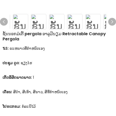
ຊັ້ນນອກມໍເຕີ້ pergola ອາລູມີນຽມ Retractable Canopy
Pergola
%S:
ຂະຫນາດທີ່ກໍາຫນົດເອງ
ປະຊຸມ ດູດ:
ຊຽງໄຮ
ເກີດຂໍ້ຜິດພາດພາດ:
1
ເດືອນ:
ສີດໍາ, ສີເທົາ, ສີຂາວ, ສີທີ່ກໍາຫນົດເອງ
ໂປຣເເກຣມ:
ກໍລະນີໄມ້