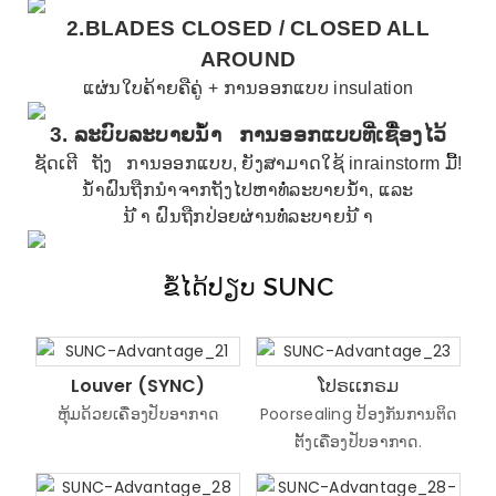
2.BLADES CLOSED /
CLOSED ALL
AROUND
ແຜ່ນໃບຄ້າຍຄືຄູ່ + ການອອກແບບ insulation
3.
ລະບົບລະບາຍນ້ໍາ
ການອອກແບບທີ່ເຊື່ອງໄວ້
ຊັດເຕີ
ຖັງ
ການອອກແບບ, ຍັງສາມາດໃຊ້ inrainstorm ມື້!
ນໍ້າຝົນຖືກນໍາຈາກຖັງໄປຫາທໍ່ລະບາຍນ້ໍາ, ແລະ
ນ້ ຳ ຝົນຖືກປ່ອຍຜ່ານທໍ່ລະບາຍນ້ ຳ
ຂໍ້ໄດ້ປຽບ SUNC
Louver (SYNC)
ໂປຣເເກຣມ
ຫຸ້ມດ້ວຍເຄື່ອງປັບອາກາດ
Poorsealing ປ້ອງກັນການຕິດ
ຕັ້ງເຄື່ອງປັບອາກາດ.