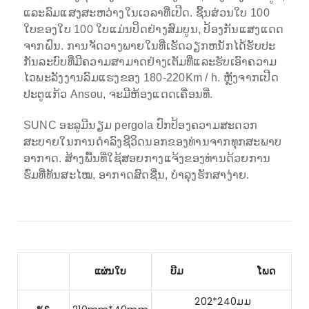
ແລະລົມແສງສະຫວ່າງໃນເວລາທີ່ເປີດ.
ຊິ້ນສ່ວນໃບ 100
ໃບຂອງໃບ 100 ໃບແມ່ນປິດຢ່າງສົມບູນ, ປ້ອງກັນແສງແດດ
ຈາກຝົນ.
ການ​ຈັດ​ວາງ​ພາຍ​ໃນ​ທີ່​ເຮັດ​ວຽກ​ຫນັກ​ໄດ້​ຮັບ​ປະ​
ກັນ​ລະ​ບົບ​ທີ່​ມີ​ຄວາມ​ສາ​ມາດ​ຢ່າງ​ເຕັມ​ທີ່​ແລະ​ຮັບ​ເອົາ​ຄວາມ​
ໄວ​ພະ​ລັງ​ງານ​ລົມ​ແຮງ​ຂອງ 180-220Km / h.
ຫຼັງຈາກເປີດ
ປະຕູແກ້ວ Ansou, ຈະມີຫ້ອງແດດເຄື່ອນທີ່.
SUNC ອະລູມີນຽມ pergola ປົກປ້ອງຄວາມສະດວກ
ສະບາຍໃນການດໍາລົງຊີວິດນອກຂອງທ່ານຈາກທຸກສະພາບ
ອາກາດ. ສ້າງພື້ນທີ່ໃຊ້ສອຍກາງແຈ້ງຂອງທ່ານດ້ວຍການ
ຮົ່ມທີ່ທັນສະໄໝ, ອາກາດສົດຊື່ນ, ບຳລຸງຮັກສາງ່າຍ.
ແຜ່ນໃບ
ບີມ
ໂພດ
202*240ມມ