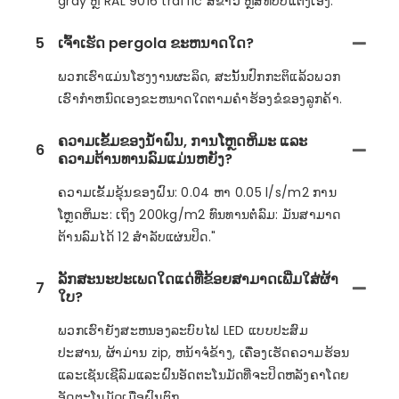
gray ຫຼື RAL 9016 traffic ສີຂາວ ຫຼືສີທີ່ປັບແຕ່ງເອງ.
5
ເຈົ້າເຮັດ pergola ຂະຫນາດໃດ?
ພວກເຮົາແມ່ນໂຮງງານຜະລິດ, ສະນັ້ນປົກກະຕິແລ້ວພວກ
ເຮົາກໍາຫນົດເອງຂະຫນາດໃດຕາມຄໍາຮ້ອງຂໍຂອງລູກຄ້າ.
ຄວາມເຂັ້ມຂອງນໍ້າຝົນ, ການໂຫຼດຫິມະ ແລະ
6
ຄວາມຕ້ານທານລົມແມ່ນຫຍັງ?
ຄວາມເຂັ້ມຂຸ້ນຂອງຝົນ: 0.04 ຫາ 0.05 l/s/m2 ການ
ໂຫຼດຫິມະ: ເຖິງ 200kg/m2 ທົນທານຕໍ່ລົມ: ມັນສາມາດ
ຕ້ານລົມໄດ້ 12 ສໍາລັບແຜ່ນປິດ."
ລັກສະນະປະເພດໃດແດ່ທີ່ຂ້ອຍສາມາດເພີ່ມໃສ່ຜ້າ
7
ໃບ?
ພວກເຮົາຍັງສະຫນອງລະບົບໄຟ LED ແບບປະສົມ
ປະສານ, ຜ້າມ່ານ zip, ຫນ້າຈໍຂ້າງ, ເຄື່ອງເຮັດຄວາມຮ້ອນ
ແລະເຊັນເຊີລົມແລະຝົນອັດຕະໂນມັດທີ່ຈະປິດຫລັງຄາໂດຍ
ອັດຕະໂນມັດເມື່ອຝົນຕົກ.