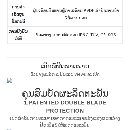
ການສໍາ
ຝຸ່ນເຄືອບທົນທານຫຼືການເຄືອບ PVDF ສໍາລັບການນໍາ
ເລັດຮູບ
ໃຊ້ພາຍນອກ
ປົກກະຕິ
ການຢັ້ງຢືນ
ບົດລາຍງານການທົດສອບ IP67, TUV, CE, SGS
ມໍເຕີ
ເກີດຂໍ້ຜິດພາດພາດ
ຕົວຢ່າງຜະລິດຕະພັນແລະ views ລະເບີດ
ຄຸນສົມບັດຜະລິດຕະພັນ
1.PATENTED DOUBLE BLADE
PROTECTION
ເປີດສໍາລັບການລະບາຍອາກາດແລະສາຍສົ່ງແສງສະຫວ່າງ
ປິດເພື່ອບໍ່ໃຫ້ແດດແລະຝົນ