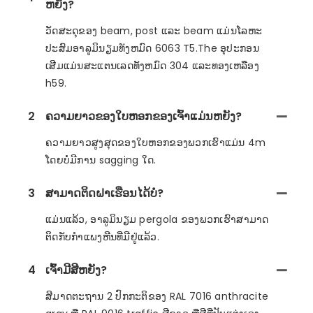
ຫຍັງ?
ວັດສະດຸຂອງ beam, post ແລະ beam ແມ່ນໂລຫະ
ປະສົມອາລູມິນຽມທັງຫມົດ 6063 T5.The ອຸປະກອນ
ເສີມແມ່ນສະແຕນເລດທັງຫມົດ 304 ແລະທອງເຫລືອງ
h59.
2
ຄວາມຍາວຂອງໃບຫອກຂອງເຈົ້າແມ່ນຫຍັງ?
ຄວາມຍາວສູງສຸດຂອງໃບຫອກຂອງພວກເຮົາແມ່ນ 4m
ໂດຍບໍ່ມີການ sagging ໃດ.
3
ສາມາດຕິດຝາເຮືອນໄດ້ບໍ?
ແມ່ນແລ້ວ, ອາລູມິນຽມ pergola ຂອງພວກເຮົາສາມາດ
ຕິດກັບກໍາແພງຫີນທີ່ມີຢູ່ແລ້ວ.
4
ເຈົ້າມີສີຫຍັງ?
ສີມາດຕະຖານ 2 ປົກກະຕິຂອງ RAL 7016 anthracite