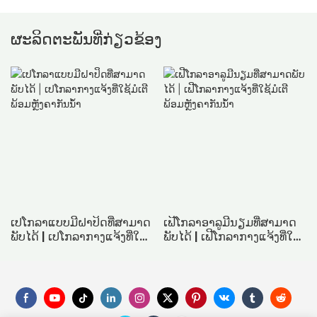
ຜະລິດຕະພັນທີ່ກ່ຽວຂ້ອງ
ເປໂກລາແບບມີຝາປິດທີ່ສາມາດ
ເຟີໂກລາອາລູມີນຽມທີ່ສາມາດ
ພັບໄດ້ | ເປໂກລາກາງແຈ້ງທີ່ໃຊ້
ພັບໄດ້ | ເຟີໂກລາກາງແຈ້ງທີ່ໃຊ້
ມໍເຕີພ້ອມຫຼັງຄາກັນນ້ຳ
ມໍເຕີພ້ອມຫຼັງຄາກັນນ້ຳ