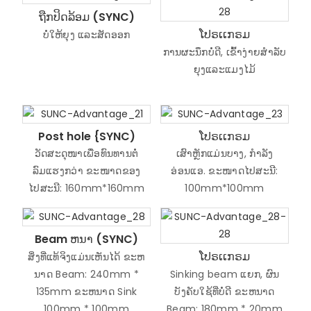
ຖືກປິດລ້ອມ (SYNC)
ໂປຣເເກຣມ
ບໍ່ໃຫ້ຍຸງ ແລະສັດອອກ
ການຜະນຶກບໍ່ດີ, ເຂົ້າງ່າຍສໍາລັບ
ຍຸງແລະແມງໄມ້
Post hole {SYNC)
ໂປຣເເກຣມ
ວັດສະດຸໜາເພື່ອທົນທານຕໍ່
ເສົາຫຼັກແມ່ນບາງ, ກໍາລັງ
ລົມແຮງກວ່າ ຂະໜາດຂອງ
ອ່ອນແອ. ຂະໜາດໄປສະນີ:
ໄປສະນີ: 160mm*160mm
100mm*100mm
Beam ຫນາ (SYNC)
ໂປຣເເກຣມ
ສິ່ງທີ່ແທ້ຈິງແມ່ນເຫັນໄດ້ ຂະຫ
ນາດ Beam: 240mm *
Sinking beam ແຍກ, ຜົນ
135mm ຂະຫນາດ Sink
ບັງຄັບໃຊ້ທີ່ບໍ່ດີ ຂະຫນາດ
100mm * 100mm
Beam: 180mm * 20mm