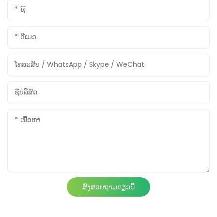
ຊື່
ອີເມວ
ໂທລະສັບ / WhatsApp / Skype / WeChat
ຊື່ບໍລິສັດ
ເນື້ອຫາ
ສົ່ງສອບຖາມດຽວນີ້