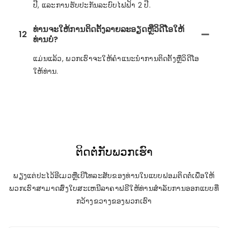
ປີ, ແລະການຮັບປະກັນລະບົບໄຟຟ້າ 2 ປີ.
ທ່ານຈະໃຫ້ການຕິດຕັ້ງລາຍລະອຽດຫຼືວິດີໂອໃຫ້
12
ທ່ານບໍ?
ແມ່ນແລ້ວ, ພວກເຮົາຈະໃຫ້ຄໍາແນະນໍາການຕິດຕັ້ງຫຼືວິດີໂອ
ໃຫ້ທ່ານ.
ຕິດຕໍ່ກັບພວກເຮົາ
ພຽງແຕ່ປະໄວ້ອີເມວຫຼືເບີໂທລະສັບຂອງທ່ານໃນແບບຟອມຕິດຕໍ່ເພື່ອໃຫ້
ພວກເຮົາສາມາດສົ່ງໃບສະເຫນີລາຄາຟຣີໃຫ້ທ່ານສໍາລັບການອອກແບບທີ່
ກວ້າງຂວາງຂອງພວກເຮົາ