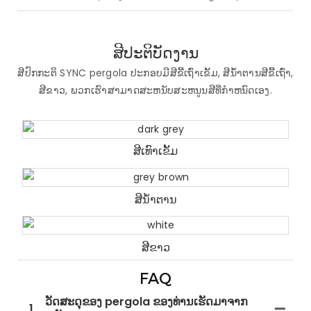
ສີປະຕິບັດງານ
ສີປົກກະຕິ SYNC pergola ປະກອບມີສີຂີ້ເຖົ່າເຂັ້ມ, ສີນ້ໍາຕານສີຂີ້ເຖົ່າ,
ສີຂາວ, ພວກເຮົາສາມາດສະຫນັບສະຫນູນສີທີ່ກໍາຫນົດເອງ.
ສີເທົາເຂັ້ມ
ສີນ້ໍາຕານ
ສີຂາວ
FAQ
ວັດສະດຸຂອງ pergola ຂອງທ່ານເຮັດມາຈາກ
1