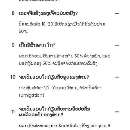
8
ເວລາຈັດສົ່ງຂອງເຈົ້າແມ່ນຫຍັງ?
ປົກກະຕິແລ້ວ 10-20 ມື້ເຮັດວຽກເມື່ອໄດ້ຮັບເງິນຝາກ
50%.
9
ເກີດຂໍ້ຜິດພາດ ໃດ?
ພວກເຮົາຍອມຮັບການຊໍາລະເງິນ 50% ລ່ວງຫນ້າ, ແລະ
ຍອດເງິນຂອງ 50% ຈະຖືກຈ່າຍກ່ອນການຂົນສົ່ງ.
10
ຈະເປັນແນວໃດກ່ຽວກັບຊຸດຂອງທ່ານ?
ການຫຸ້ມຫໍ່ກ່ອງໄມ້, (ບໍ່ແມ່ນໄມ້ທ່ອນ, ບໍ່ຈໍາເປັນຕ້ອງ
fumigation)
ຈະເປັນແນວໃດກ່ຽວກັບການຮັບປະກັນ
11
ຜະລິດຕະພັນຂອງທ່ານ?
ພວກເຮົາສະຫນອງການຮັບປະກັນໂຄງສ້າງ pergola 8