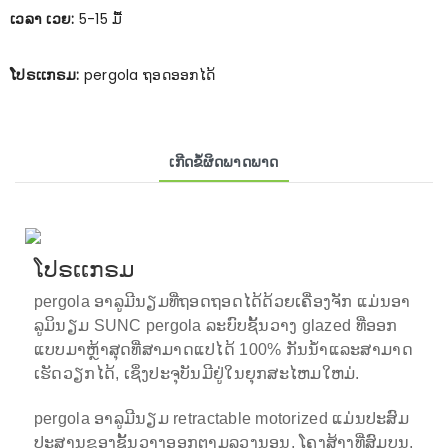
ເວລາ ເວຍ:
5-15 ມື້
ໂປຣເເກຣມ:
pergola ຖອດອອກໄດ້
ເກີດຂໍ້ຜິດພາດພາດ
ໂປຣເເກຣມ
pergola ອາລູມີນຽມທີ່ຖອດຖອດໄດ້ດ້ວຍເຄື່ອງຈັກ
ແມ່ນອາ
ລູມິນຽມ SUNC
pergola
ລະບົບຊັ້ນວາງ glazed ທີ່ອອກ
ແບບມາຫຼ້າສຸດທີ່ສາມາດແປໄດ້ 100% ກັນນ້ໍາແລະສາມາດ
ເຮັດວຽກໄດ້, ເຊິ່ງປະຈຸບັນມີຢູ່ໃນຍຸກສະໄຫມໃຫມ່.
pergola ອາລູມີນຽມ retractable motorized ແມ່ນປະສົມ
ປະສານຂອງຊັ້ນວາງອອກຕາມລວງນອນ, ໂຄງສ້າງທີ່ສົມບູນ,