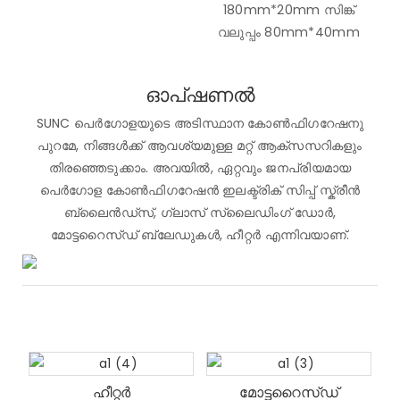
180mm*20mm സിങ്ക്
വലുപ്പം 80mm*40mm
ഓപ്ഷണൽ
SUNC പെർഗോളയുടെ അടിസ്ഥാന കോൺഫിഗറേഷനു
പുറമേ, നിങ്ങൾക്ക് ആവശ്യമുള്ള മറ്റ് ആക്‌സസറികളും
തിരഞ്ഞെടുക്കാം. അവയിൽ, ഏറ്റവും ജനപ്രിയമായ
പെർഗോള കോൺഫിഗറേഷൻ ഇലക്ട്രിക് സിപ്പ് സ്ക്രീൻ
ബ്ലൈൻഡ്സ്, ഗ്ലാസ് സ്ലൈഡിംഗ് ഡോർ,
മോട്ടറൈസ്ഡ് ബ്ലേഡുകൾ, ഹീറ്റർ എന്നിവയാണ്.
ഹീറ്റർ
മോട്ടറൈസ്ഡ്