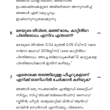
ഞങ്ങൾ ഫാക്ടറിയാണ്, അതിനാൽ
ഉപഭോക്താക്കളുടെ അഭ്യർത്ഥന അനുസരിച്ച്
ഞങ്ങൾ ഏത് വലുപ്പവും
ഇഷ്‌ടാനുസൃതമാക്കുന്നു.
മഴയുടെ തീവ്രത, മഞ്ഞ് ഭാരം, കാറ്റിൻ്റെ
6
പ്രതിരോധം എന്നിവ എന്താണ്?
മഴയുടെ തീവ്രത: 0.04 മുതൽ 0.05 l/s/m2 വരെ
സ്‌നോ ലോഡ്: 200kg/m2 വരെ കാറ്റിൻ്റെ
പ്രതിരോധം: അടച്ച ബ്ലേഡുകൾക്ക് 12 കാറ്റുകളെ
പ്രതിരോധിക്കാൻ ഇതിന് കഴിയും."
ഏതൊക്കെ തരത്തിലുള്ള ഫീച്ചറുകളാണ്
7
എനിക്ക് ഓണിംഗിൽ ചേർക്കാൻ കഴിയുക?
ഞങ്ങൾ ഒരു സംയോജിത എൽഇഡി ലൈറ്റിംഗ്
സിസ്റ്റം, സിപ്പ് ട്രാക്ക് ബ്ലൈൻഡ്സ്, സൈഡ്
സ്ക്രീൻ, ഹീറ്റർ, ഓട്ടോമാറ്റിക് വിൻഡ് ആൻഡ്
റെയിൻ സെൻസർ എന്നിവയും വിതരണം