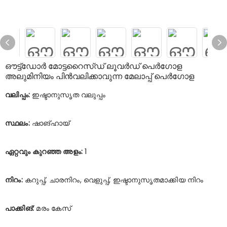
ഔട്ട്‌ഡോർ മോട്ടറൈസ്ഡ് ലൂവർഡ് പെർഗോള
അലുമിനിയം പിൻവലിക്കാവുന്ന മേലാപ്പ് പെർഗോള
വലിപ്പം:
ഇഷ്ടാനുസൃത വലുപ്പം
സ്ഥലം:
ഷാങ്ഹായ്
ഏറ്റവും കുറഞ്ഞ അളം:
1
നിറം:
കറുപ്പ്, ചാരനിറം, വെളുപ്പ്, ഇഷ്ടാനുസൃതമാക്കിയ നിറം
പാക്കിങ്:
മരം കേസ്