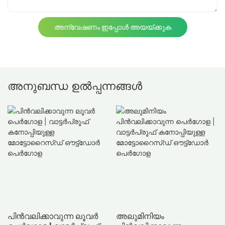
അന്വേഷണം ഇപ്പോൾ അയയ്ക്കുക
അനുബന്ധ ഉൽപ്പന്നങ്ങൾ
പിൻവലിക്കാവുന്ന ലൂവർ
അലുമിനിയം