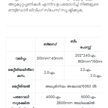
അറ്റകുറ്റപ്പണികൾ എന്നിവ ഉപയോഗിച്ച് നിങ്ങളുടെ
ഔട്ട്ഡോർ ലിവിംഗ് സ്പേസ് സൃഷ്ടിക്കുക.
ബീം
ബ്ലേഡ്
പോസ്റ്റ്
202*240എം.
വലിപ്പം
210mm*40mm
160mm*160mm
മെറ്റീരിയലിൻ്റെ
2.2എം.
2.0എം.
കനം
2.0എം.
മെറ്റീരിയൽ
അലുമിനിയം അലോയ് 6063 ടി5
പരമാവധി
4000എം. 6000എം.
സുരക്ഷിത
2800mm അല്ലെങ്കിൽ