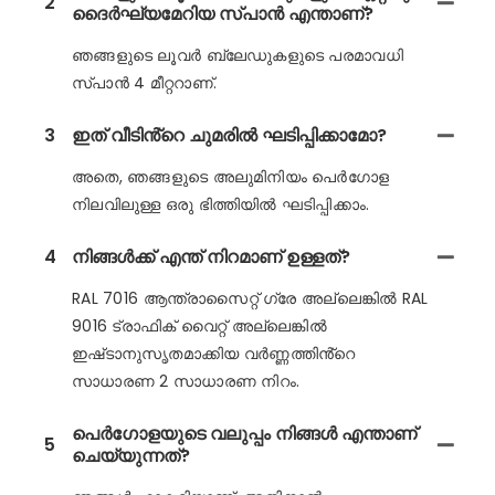
2
ദൈർഘ്യമേറിയ സ്പാൻ എന്താണ്?
ഞങ്ങളുടെ ലൂവർ ബ്ലേഡുകളുടെ പരമാവധി
സ്പാൻ 4 മീറ്ററാണ്.
3
ഇത് വീടിൻ്റെ ചുമരിൽ ഘടിപ്പിക്കാമോ?
അതെ, ഞങ്ങളുടെ അലുമിനിയം പെർഗോള
നിലവിലുള്ള ഒരു ഭിത്തിയിൽ ഘടിപ്പിക്കാം.
4
നിങ്ങൾക്ക് എന്ത് നിറമാണ് ഉള്ളത്?
RAL 7016 ആന്ത്രാസൈറ്റ് ഗ്രേ അല്ലെങ്കിൽ RAL
9016 ട്രാഫിക് വൈറ്റ് അല്ലെങ്കിൽ
ഇഷ്‌ടാനുസൃതമാക്കിയ വർണ്ണത്തിൻ്റെ
സാധാരണ 2 സാധാരണ നിറം.
പെർഗോളയുടെ വലുപ്പം നിങ്ങൾ എന്താണ്
5
ചെയ്യുന്നത്?