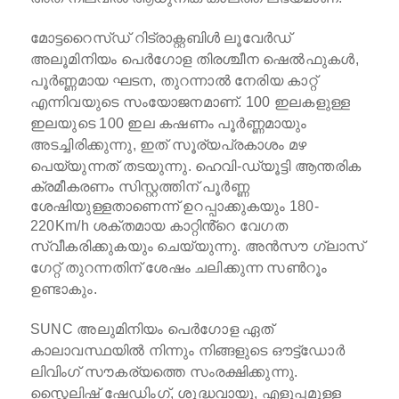
മോട്ടറൈസ്ഡ് റിട്രാക്റ്റബിൾ ലൂവേർഡ്
അലൂമിനിയം പെർഗോള തിരശ്ചീന ഷെൽഫുകൾ,
പൂർണ്ണമായ ഘടന, തുറന്നാൽ നേരിയ കാറ്റ്
എന്നിവയുടെ സംയോജനമാണ്.
100 ഇലകളുള്ള
ഇലയുടെ 100 ഇല കഷണം പൂർണ്ണമായും
അടച്ചിരിക്കുന്നു, ഇത് സൂര്യപ്രകാശം മഴ
പെയ്യുന്നത് തടയുന്നു.
ഹെവി-ഡ്യൂട്ടി ആന്തരിക
ക്രമീകരണം സിസ്റ്റത്തിന് പൂർണ്ണ
ശേഷിയുള്ളതാണെന്ന് ഉറപ്പാക്കുകയും 180-
220Km/h ശക്തമായ കാറ്റിൻ്റെ വേഗത
സ്വീകരിക്കുകയും ചെയ്യുന്നു.
അൻസൗ ഗ്ലാസ്
ഗേറ്റ് തുറന്നതിന് ശേഷം ചലിക്കുന്ന സൺറൂം
ഉണ്ടാകും.
SUNC അലുമിനിയം പെർഗോള ഏത്
കാലാവസ്ഥയിൽ നിന്നും നിങ്ങളുടെ ഔട്ട്ഡോർ
ലിവിംഗ് സൗകര്യത്തെ സംരക്ഷിക്കുന്നു.
സ്റ്റൈലിഷ് ഷേഡിംഗ്, ശുദ്ധവായു, എളുപ്പമുള്ള