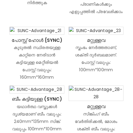
നിർത്തുക
പ്രാണികൾക്കും
എളുപ്പത്തിൽ പ്രവേശിക്കാം
പോസ്റ്റ് ഹോൾ {SYNC)
മറ്റുള്ളവ
കൂടുതൽ സ്ഥിരതയുള്ള
സ്തംഭം നേർത്തതാണ്,
കാറ്റിനെ നേരിടാൻ
ശക്തി ദുർബലമാണ്.
കട്ടിയുള്ള മെറ്റീരിയൽ
പോസ്റ്റ് വലുപ്പം:
പോസ്റ്റ് വലുപ്പം:
100mm*100mm
160mm*160mm
ബീം കട്ടിയുള്ള (SYNC)
മറ്റുള്ളവ
യഥാർത്ഥ വസ്തുക്കൾ
ദൃശ്യമാണ് ബീം വലുപ്പം:
സിങ്കിംഗ് ബീം
240mm*135mm സിങ്ക്
വേർതിരിക്കൽ, മോശം
വലുപ്പം 100mm*100mm
ശക്തി ബീം വലുപ്പം: