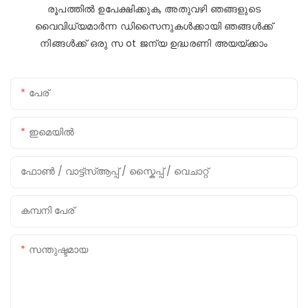
രൂപത്തിൽ ഉപേക്ഷിക്കുക, അതുവഴി ഞങ്ങളുടെ
വൈവിധ്യമാർന്ന ഡിസൈനുകൾക്കായി ഞങ്ങൾക്ക്
നിങ്ങൾക്ക് ഒരു സ ot ജന്യ ഉദ്ധരണി അയയ്ക്കാം
പേര്
ഇമെയിൽ
ഫോൺ / വാട്ട്സ്ആപ്പ് / സ്കൈപ്പ് / വെചാറ്റ്
കമ്പനി പേര്
സന്തുഷ്ടമായ