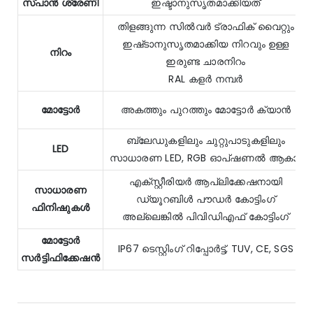
സ്പാൻ ശ്രേണി
ഇഷ്ടാനുസൃതമാക്കിയത്
തിളങ്ങുന്ന സിൽവർ ട്രാഫിക് വൈറ്റും
ഇഷ്‌ടാനുസൃതമാക്കിയ നിറവും ഉള്ള
നിറം
ഇരുണ്ട ചാരനിറം
RAL കളർ നമ്പർ
മോട്ടോർ
അകത്തും പുറത്തും മോട്ടോർ ക്യാൻ
ബ്ലേഡുകളിലും ചുറ്റുപാടുകളിലും
LED
സാധാരണ LED, RGB ഓപ്ഷണൽ ആകാം
എക്സ്റ്റീരിയർ ആപ്ലിക്കേഷനായി
സാധാരണ
ഡ്യൂറബിൾ പൗഡർ കോട്ടിംഗ്
ഫിനിഷുകൾ
അല്ലെങ്കിൽ പിവിഡിഎഫ് കോട്ടിംഗ്
മോട്ടോർ
IP67 ടെസ്റ്റിംഗ് റിപ്പോർട്ട്, TUV, CE, SGS
സർട്ടിഫിക്കേഷൻ